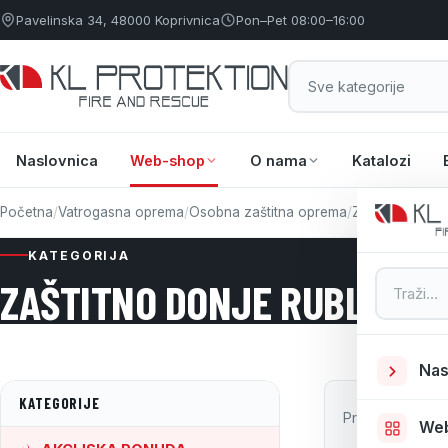
Pavelinska 34, 48000 Koprivnica
Pon–Pet 08:00–16:00
Naslovnica
Web-shop
O nama
Katalozi
Početna
/
Vatrogasna oprema
/
Osobna zaštitna oprema
/
Zaštitno donje 
KATEGORIJA
Pretraga
ZAŠTITNO DONJE RUBLJE
Nas
KATEGORIJE
Prikazano 6 pr
We