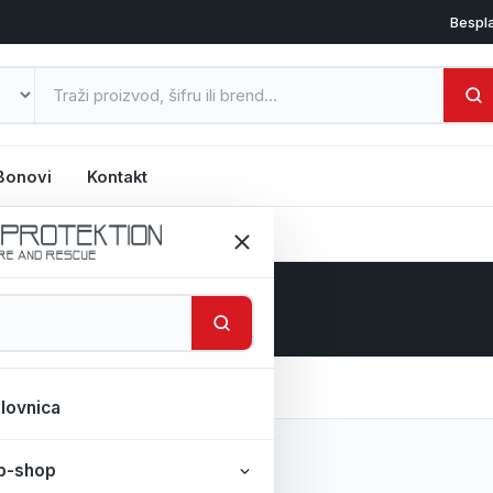
Bespl
Bonovi
Kontakt
rublje
lovnica
oizvoda
b-shop