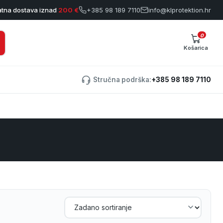
atna dostava iznad
200 €
+385 98 189 7110
info@klprotektion.hr
0
Košarica
Stručna podrška:
+385 98 189 7110