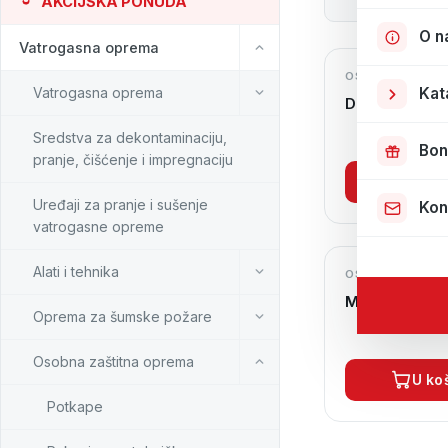
AKCIJSKA PONUDA
O n
Vatrogasna oprema
OSOBNA ZAŠTI
Vatrogasna oprema
Kat
Duge gaće Spi
Sredstva za dekontaminaciju,
Bon
pranje, čišćenje i impregnaciju
U ko
Uređaji za pranje i sušenje
Kon
vatrogasne opreme
Alati i tehnika
OSOBNA ZAŠTI
Majica Spirit
Oprema za šumske požare
Osobna zaštitna oprema
U ko
Potkape