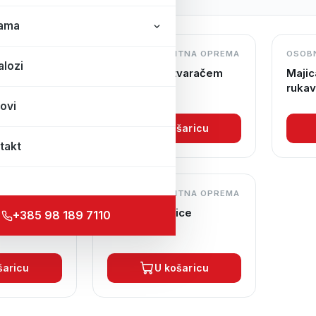
ama
TNA OPREMA
OSOBNA ZAŠTITNA OPREMA
OSOB
alozi
rit
Majica sa zatvaračem
Majic
ruka
ovi
šaricu
U košaricu
takt
TNA OPREMA
OSOBNA ZAŠTITNA OPREMA
 sa kragnom
Spirit Bokserice
+385 98 189 7110
šaricu
U košaricu