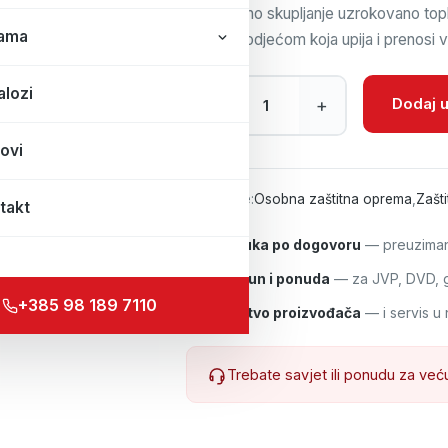
ograničeno skupljanje uzrokovano topl
ama
rezultira odjećom koja upija i prenosi v
Majica Spirit kratki rukav količina
alozi
Dodaj u
–
+
ovi
Kategorije:
Osobna zaštitna oprema
,
Zašti
takt
Isporuka po dogovoru
— preuzimanj
R1 račun i ponuda
— za JVP, DVD, gr
+385 98 189 7110
Jamstvo proizvođača
— i servis u 
Trebate savjet ili ponudu za već