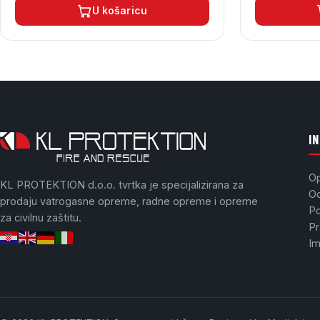
U košaricu
I
Op
KL PROTEKTION d.o.o. tvrtka je specijalizirana za
Od
prodaju vatrogasne opreme, radne opreme i opreme
Po
za civilnu zaštitu.
Pr
I