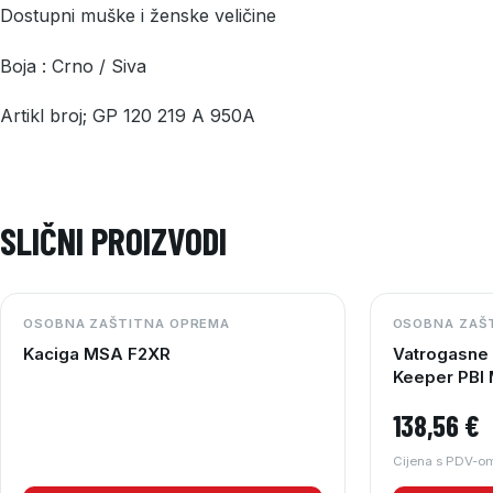
Dostupni muške i ženske veličine
Boja : Crno / Siva
Artikl broj; GP 120 219 A 950A
SLIČNI PROIZVODI
OSOBNA ZAŠTITNA OPREMA
OSOBNA ZAŠ
Kaciga MSA F2XR
Vatrogasne 
Keeper PBI 
manžeta
138,56
€
Cijena s PDV-o