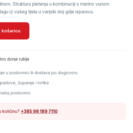
inom. Struktura pletenja u kombinaciji s merino vunom
lagu iz vašeg tijela u vanjski sloj gdje isparava.
 košaricu
tno donje rublje
e u poslovnici ili dostava po dogovoru
adove, županije i tvrtke
našoj poslovnici
u količinu?
+385 98 189 7110