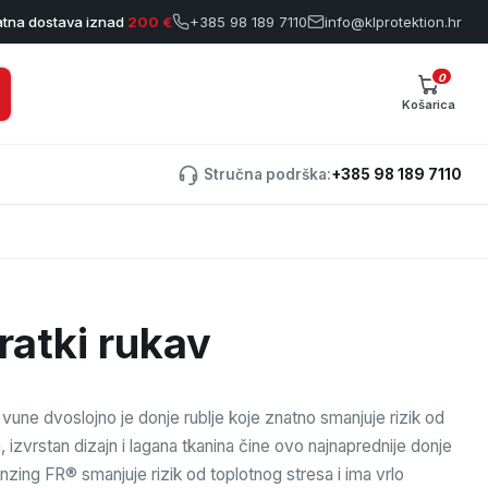
atna dostava iznad
200 €
+385 98 189 7110
info@klprotektion.hr
0
Košarica
Stručna podrška:
+385 98 189 7110
kratki rukav
vune dvoslojno je donje rublje koje znatno smanjuje rizik od
a, izvrstan dizajn i lagana tkanina čine ovo najnaprednije donje
enzing FR® smanjuje rizik od toplotnog stresa i ima vrlo