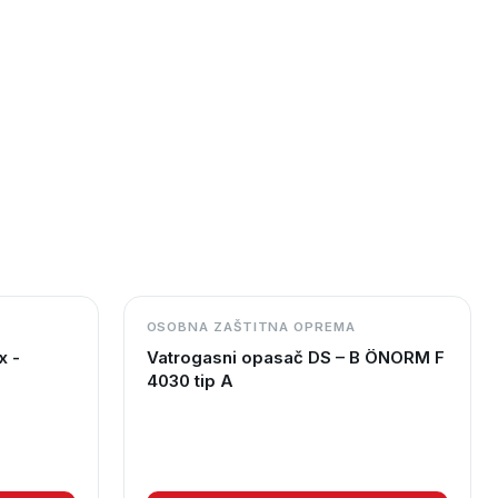
OSOBNA ZAŠTITNA OPREMA
x -
Vatrogasni opasač DS – B ÖNORM F
4030 tip A