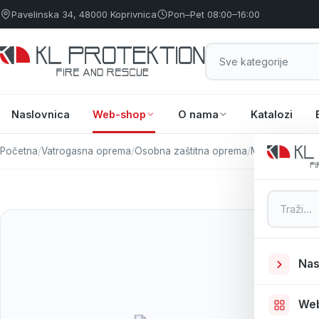
Pavelinska 34, 48000 Koprivnica
Pon–Pet 08:00–16:00
Naslovnica
Web-shop
O nama
Katalozi
Početna
/
Vatrogasna oprema
/
Osobna zaštitna oprema
/
Majica Spirit kr
Pretraga
Nas
We