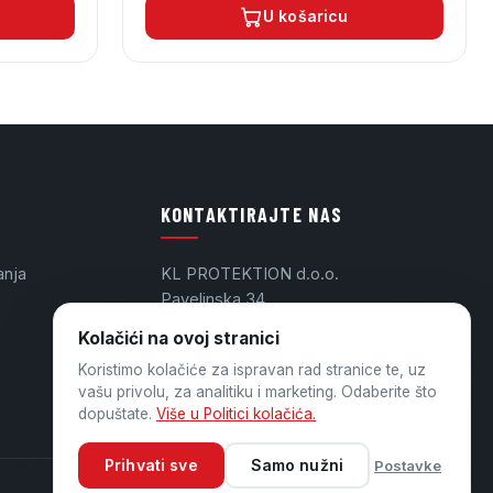
U košaricu
KONTAKTIRAJTE NAS
anja
KL PROTEKTION d.o.o.
Pavelinska 34
48000 Koprivnica
Kolačići na ovoj stranici
info@klprotektion.hr
Koristimo kolačiće za ispravan rad stranice te, uz
OIB: 03175437865
vašu privolu, za analitiku i marketing. Odaberite što
dopuštate.
Više u Politici kolačića.
Prihvati sve
Samo nužni
Postavke