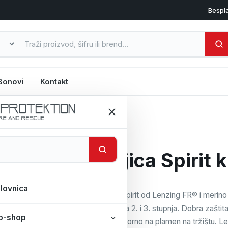
Bespl
Bonovi
Kontakt
atki rukav
Majica Spirit 
lovnica
Majica Spirit od Lenzing FR® i merino 
opekotina 2. i 3. stupnja. Dobra zaštit
b-shop
rublje otporno na plamen na tržištu. L