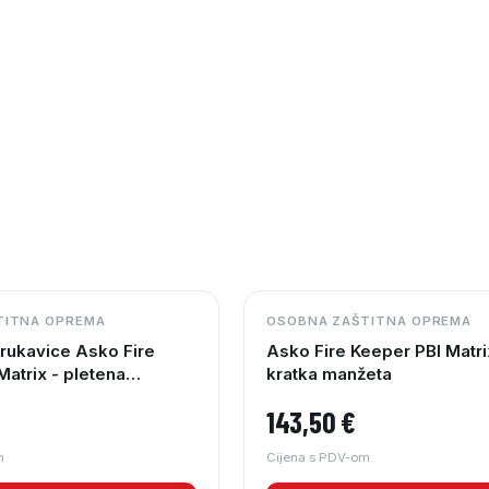
TITNA OPREMA
OSOBNA ZAŠTITNA OPREMA
rukavice Asko Fire
Asko Fire Keeper PBI Matri
Matrix - pletena
kratka manžeta
143,50
€
m
Cijena s PDV-om