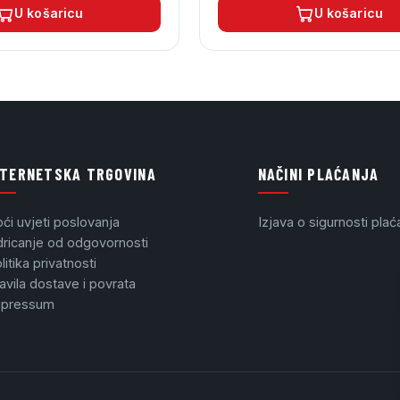
U košaricu
U košaricu
NTERNETSKA TRGOVINA
NAČINI PLAĆANJA
ći uvjeti poslovanja
Izjava o sigurnosti plać
ricanje od odgovornosti
litika privatnosti
avila dostave i povrata
mpressum