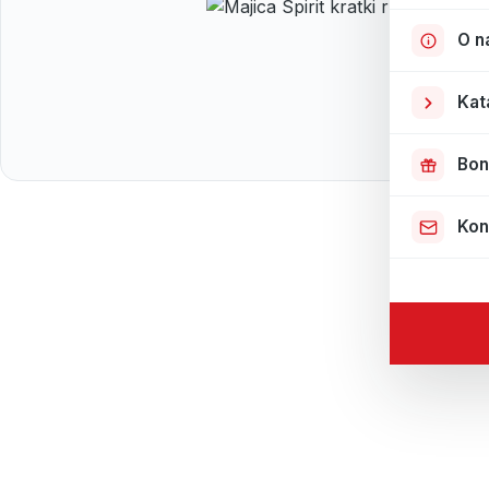
O n
Kat
Bon
Kon