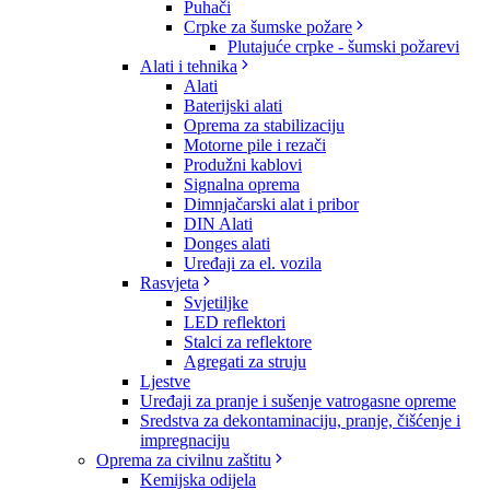
Puhači
Crpke za šumske požare
Plutajuće crpke - šumski požarevi
Alati i tehnika
Alati
Baterijski alati
Oprema za stabilizaciju
Motorne pile i rezači
Produžni kablovi
Signalna oprema
Dimnjačarski alat i pribor
DIN Alati
Donges alati
Uređaji za el. vozila
Rasvjeta
Svjetiljke
LED reflektori
Stalci za reflektore
Agregati za struju
Ljestve
Uređaji za pranje i sušenje vatrogasne opreme
Sredstva za dekontaminaciju, pranje, čišćenje i
impregnaciju
Oprema za civilnu zaštitu
Kemijska odijela