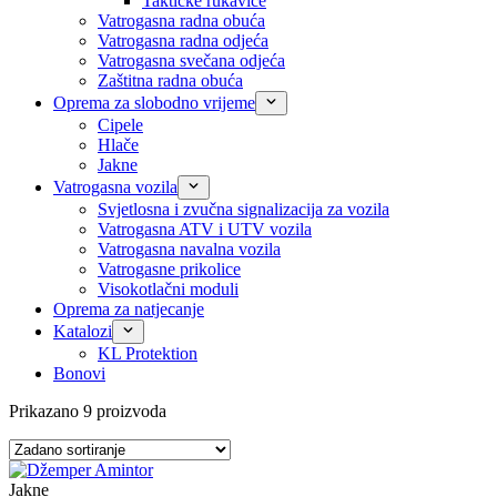
Taktičke rukavice
Vatrogasna radna obuća
Vatrogasna radna odjeća
Vatrogasna svečana odjeća
Zaštitna radna obuća
Oprema za slobodno vrijeme
Cipele
Hlače
Jakne
Vatrogasna vozila
Svjetlosna i zvučna signalizacija za vozila
Vatrogasna ATV i UTV vozila
Vatrogasna navalna vozila
Vatrogasne prikolice
Visokotlačni moduli
Oprema za natjecanje
Katalozi
KL Protektion
Bonovi
Prikazano 9 proizvoda
Jakne