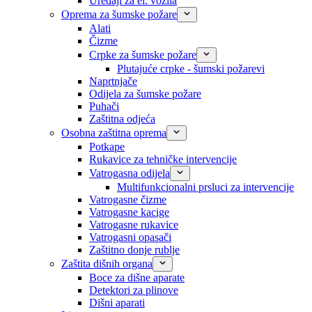
Uređaji za el. vozila
Oprema za šumske požare
Alati
Čizme
Crpke za šumske požare
Plutajuće crpke - šumski požarevi
Naprtnjače
Odijela za šumske požare
Puhači
Zaštitna odjeća
Osobna zaštitna oprema
Potkape
Rukavice za tehničke intervencije
Vatrogasna odijela
Multifunkcionalni prsluci za intervencije
Vatrogasne čizme
Vatrogasne kacige
Vatrogasne rukavice
Vatrogasni opasači
Zaštitno donje rublje
Zaštita dišnih organa
Boce za dišne aparate
Detektori za plinove
Dišni aparati