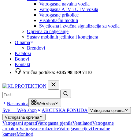
Vatrogasna navalna vozila
Vatrogasna ATV i UTV vozila
Vatrogasne prikolice
Visokotlačni moduli
Svjetlosna i zvučna signalizacija za vozila
Oprema za natjecanje
Sustav mobilnih jedinica i kontejnera
O nama
Brendovi
Katalozi
Bonovi
Kontakt
Stručna podrška:
+385 98 189 7110
Pretraga
Naslovnica
Web-shop
Sve — Web-shop
AKCIJSKA PONUDA
Vatrogasna oprema
Vatrogasna oprema
Vatrogasni aparati
Vatrogasna pjenila
Ventilatori
Vatrogasne
armature
Vatrogasne mlaznice
Vatrogasne cijevi
Termalne
kamere
Monitori