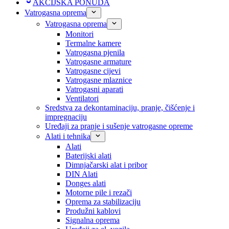
AKCIJSKA PONUDA
Vatrogasna oprema
Vatrogasna oprema
Monitori
Termalne kamere
Vatrogasna pjenila
Vatrogasne armature
Vatrogasne cijevi
Vatrogasne mlaznice
Vatrogasni aparati
Ventilatori
Sredstva za dekontaminaciju, pranje, čišćenje i
impregnaciju
Uređaji za pranje i sušenje vatrogasne opreme
Alati i tehnika
Alati
Baterijski alati
Dimnjačarski alat i pribor
DIN Alati
Donges alati
Motorne pile i rezači
Oprema za stabilizaciju
Produžni kablovi
Signalna oprema