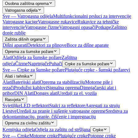
Osobna zaštitna oprema
Vatrogasna odijela
Sve — Vatrogasna odijela
Multifunkcionalni prsluci za intervencije
Vatrogasne kacige
Vatrogasne rukavice
Rukavice za tehničke
intervencije
Vatrogasne čizme
Vatrogasni opasači
Potkape
Zaštitno
donje rublje
Zaštita dišnih organa
Dišni aparati
Detektori za plinove
Boce za dišne aparate
Oprema za šumske požare
Alati
Odijela za šumske požare
Zaštitna
odjeća
Čizme
Naprtnjače
Puhači
Crpke za šumske požare
Sve — Crpke za šumske požare
Plutajuće crpke - šumski požarevi
Alati i tehnika
Alati
Baterijski alati
Oprema za stabilizaciju
Motorne pile i
rezači
Produžni kablovi
Signalna oprema
Dimnjačarski alat i
pribor
DIN Alati
Donges alati
Uređaji za el. vozila
Rasvjeta
Svjetiljke
LED reflektori
Stalci za reflektore
Agregati za struju
Ljestve
Uređaji za pranje i sušenje vatrogasne opreme
Sredstva za
dekontaminaciju, pranje, čišćenje i impregnaciju
Oprema za civilnu zaštitu
Kemijska odijela
Odjela za zaštitu od stršljana
Crpke
Sve — Crpke
Motorne crpke
Plutajuće crpke
Potopne crpke