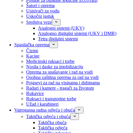
Posude za otpadne tekućine EccoTarp
Šatori i oprema
Usisivači za vodu
Uskočni jastuk
Sredstva veze
Analogni sistemi (UKV)
Analogno digitalni sistemi (UKV i DMR)
Tetra digitalni sistemi
Spasilačka oprema
Čizme
Kacige
Medicinski ruksaci i torbe
Nosila i daske za imobilizaciju
Oprema za spašavanje i rad na vodi
Osobna zaštitna oprema za rad na vodi
Pojasevi za rad na visinama i dubinama
Radari i kamere - tragači za životom
Rukavice
Ruksaci i transportne torbe
Užad i karabineri
Vatrogasna radna odjeća i obuća
Taktička odjeća i obuća
Taktička obuća
Taktička odjeća