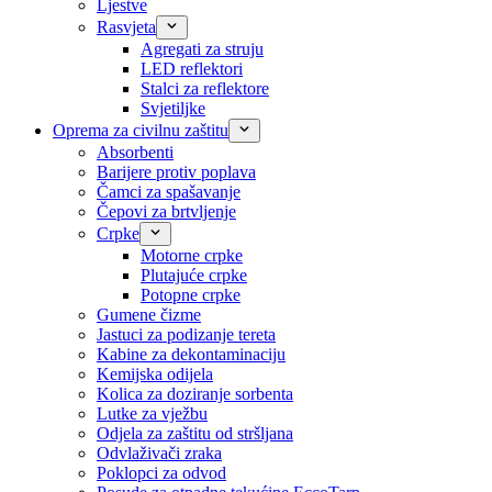
Ljestve
Rasvjeta
Agregati za struju
LED reflektori
Stalci za reflektore
Svjetiljke
Oprema za civilnu zaštitu
Absorbenti
Barijere protiv poplava
Čamci za spašavanje
Čepovi za brtvljenje
Crpke
Motorne crpke
Plutajuće crpke
Potopne crpke
Gumene čizme
Jastuci za podizanje tereta
Kabine za dekontaminaciju
Kemijska odijela
Kolica za doziranje sorbenta
Lutke za vježbu
Odjela za zaštitu od stršljana
Odvlaživači zraka
Poklopci za odvod