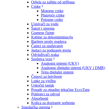
Odjela za zaštitu od stršljana
Crpke
Motorne crpke
Plutajuće crpke
Potopne crpke
Usisivači za vodu
Šatori i oprema
Gumene čizme
Kabine za dekontaminaciju
Barijere protiv poplava
Čamci za spašavanje
Jastuci za podizanje tereta
Odvlaživači zraka
Sredstva veze
Analogni sistemi (UKV)
Analogno digitalni sistemi (UKV i DMR)
Tetra digitalni sistemi
Čepovi za brtvljenje
Lutke za vježbu
Uskočni jastuk
Posude za otpadne tekućine EccoTarp
Poklopci za odvod
Absorbenti
Kolica za doziranje sorbenta
Spasilačka oprema