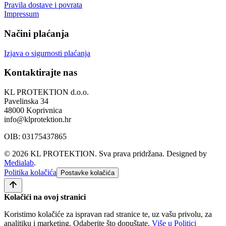
Pravila dostave i povrata
Impressum
Načini plaćanja
Izjava o sigurnosti plaćanja
Kontaktirajte nas
KL PROTEKTION d.o.o.
Pavelinska 34
48000 Koprivnica
info@klprotektion.hr
OIB: 03175437865
© 2026 KL PROTEKTION. Sva prava pridržana.
Designed by
Medialab
.
Politika kolačića
Postavke kolačića
Kolačići na ovoj stranici
Koristimo kolačiće za ispravan rad stranice te, uz vašu privolu, za
analitiku i marketing. Odaberite što dopuštate.
Više u Politici