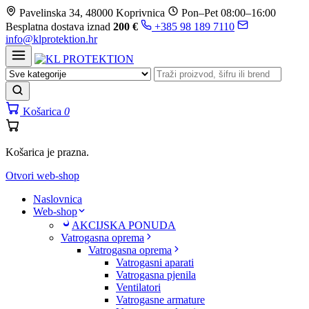
Prijeđi
Pavelinska 34, 48000 Koprivnica
Pon–Pet 08:00–16:00
na
Besplatna dostava iznad
200 €
+385 98 189 7110
sadržaj
info@klprotektion.hr
Košarica
0
Košarica je prazna.
Otvori web-shop
Naslovnica
Web-shop
AKCIJSKA PONUDA
Vatrogasna oprema
Vatrogasna oprema
Vatrogasni aparati
Vatrogasna pjenila
Ventilatori
Vatrogasne armature