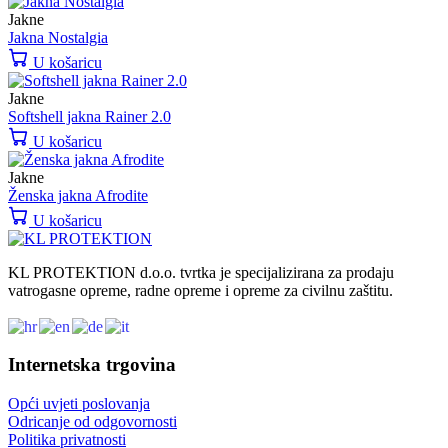
Jakne
Jakna Nostalgia
U košaricu
Jakne
Softshell jakna Rainer 2.0
U košaricu
Jakne
Ženska jakna Afrodite
U košaricu
KL PROTEKTION d.o.o. tvrtka je specijalizirana za prodaju
vatrogasne opreme, radne opreme i opreme za civilnu zaštitu.
Internetska trgovina
Opći uvjeti poslovanja
Odricanje od odgovornosti
Politika privatnosti