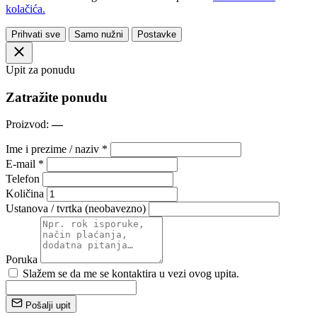
kolačića.
Prihvati sve
Samo nužni
Postavke
Upit za ponudu
Zatražite ponudu
Proizvod:
—
Ime i prezime / naziv *
E-mail *
Telefon
Količina
Ustanova / tvrtka (neobavezno)
Poruka
Slažem se da me se kontaktira u vezi ovog upita.
Pošalji upit