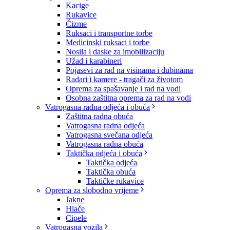
Kacige
Rukavice
Čizme
Ruksaci i transportne torbe
Medicinski ruksaci i torbe
Nosila i daske za imobilizaciju
Užad i karabineri
Pojasevi za rad na visinama i dubinama
Radari i kamere - tragači za životom
Oprema za spašavanje i rad na vodi
Osobna zaštitna oprema za rad na vodi
Vatrogasna radna odjeća i obuća
Zaštitna radna obuća
Vatrogasna radna odjeća
Vatrogasna svečana odjeća
Vatrogasna radna obuća
Taktička odjeća i obuća
Taktička odjeća
Taktička obuća
Taktičke rukavice
Oprema za slobodno vrijeme
Jakne
Hlače
Cipele
Vatrogasna vozila