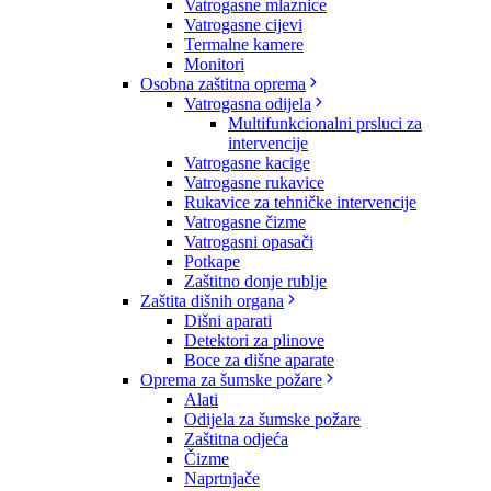
Vatrogasne mlaznice
Vatrogasne cijevi
Termalne kamere
Monitori
Osobna zaštitna oprema
Vatrogasna odijela
Multifunkcionalni prsluci za
intervencije
Vatrogasne kacige
Vatrogasne rukavice
Rukavice za tehničke intervencije
Vatrogasne čizme
Vatrogasni opasači
Potkape
Zaštitno donje rublje
Zaštita dišnih organa
Dišni aparati
Detektori za plinove
Boce za dišne aparate
Oprema za šumske požare
Alati
Odijela za šumske požare
Zaštitna odjeća
Čizme
Naprtnjače