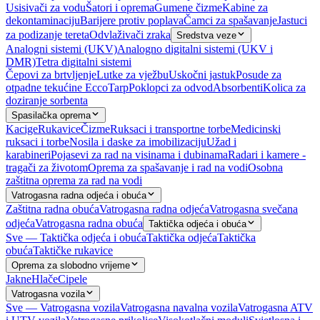
Usisivači za vodu
Šatori i oprema
Gumene čizme
Kabine za
dekontaminaciju
Barijere protiv poplava
Čamci za spašavanje
Jastuci
za podizanje tereta
Odvlaživači zraka
Sredstva veze
Analogni sistemi (UKV)
Analogno digitalni sistemi (UKV i
DMR)
Tetra digitalni sistemi
Čepovi za brtvljenje
Lutke za vježbu
Uskočni jastuk
Posude za
otpadne tekućine EccoTarp
Poklopci za odvod
Absorbenti
Kolica za
doziranje sorbenta
Spasilačka oprema
Kacige
Rukavice
Čizme
Ruksaci i transportne torbe
Medicinski
ruksaci i torbe
Nosila i daske za imobilizaciju
Užad i
karabineri
Pojasevi za rad na visinama i dubinama
Radari i kamere -
tragači za životom
Oprema za spašavanje i rad na vodi
Osobna
zaštitna oprema za rad na vodi
Vatrogasna radna odjeća i obuća
Zaštitna radna obuća
Vatrogasna radna odjeća
Vatrogasna svečana
odjeća
Vatrogasna radna obuća
Taktička odjeća i obuća
Sve — Taktička odjeća i obuća
Taktička odjeća
Taktička
obuća
Taktičke rukavice
Oprema za slobodno vrijeme
Jakne
Hlače
Cipele
Vatrogasna vozila
Sve — Vatrogasna vozila
Vatrogasna navalna vozila
Vatrogasna ATV