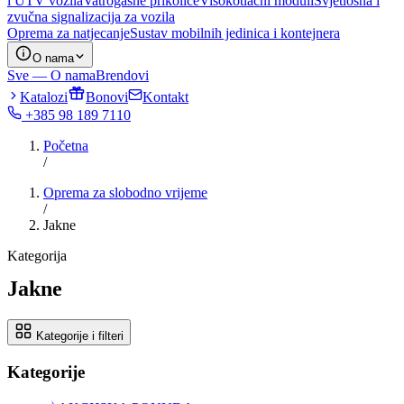
i UTV vozila
Vatrogasne prikolice
Visokotlačni moduli
Svjetlosna i
zvučna signalizacija za vozila
Oprema za natjecanje
Sustav mobilnih jedinica i kontejnera
O nama
Sve — O nama
Brendovi
Katalozi
Bonovi
Kontakt
+385 98 189 7110
Početna
/
Oprema za slobodno vrijeme
/
Jakne
Kategorija
Jakne
Kategorije i filteri
Kategorije