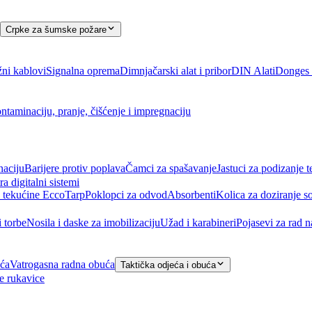
Crpke za šumske požare
ni kablovi
Signalna oprema
Dimnjačarski alat i pribor
DIN Alati
Donges a
ntaminaciju, pranje, čišćenje i impregnaciju
naciju
Barijere protiv poplava
Čamci za spašavanje
Jastuci za podizanje t
ra digitalni sistemi
 tekućine EccoTarp
Poklopci za odvod
Absorbenti
Kolica za doziranje s
i torbe
Nosila i daske za imobilizaciju
Užad i karabineri
Pojasevi za rad 
eća
Vatrogasna radna obuća
Taktička odjeća i obuća
e rukavice