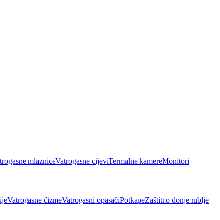
trogasne mlaznice
Vatrogasne cijevi
Termalne kamere
Monitori
ije
Vatrogasne čizme
Vatrogasni opasači
Potkape
Zaštitno donje rublje