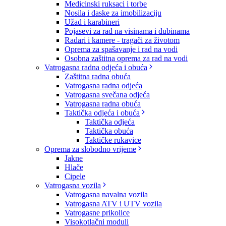
Medicinski ruksaci i torbe
Nosila i daske za imobilizaciju
Užad i karabineri
Pojasevi za rad na visinama i dubinama
Radari i kamere - tragači za životom
Oprema za spašavanje i rad na vodi
Osobna zaštitna oprema za rad na vodi
Vatrogasna radna odjeća i obuća
Zaštitna radna obuća
Vatrogasna radna odjeća
Vatrogasna svečana odjeća
Vatrogasna radna obuća
Taktička odjeća i obuća
Taktička odjeća
Taktička obuća
Taktičke rukavice
Oprema za slobodno vrijeme
Jakne
Hlače
Cipele
Vatrogasna vozila
Vatrogasna navalna vozila
Vatrogasna ATV i UTV vozila
Vatrogasne prikolice
Visokotlačni moduli