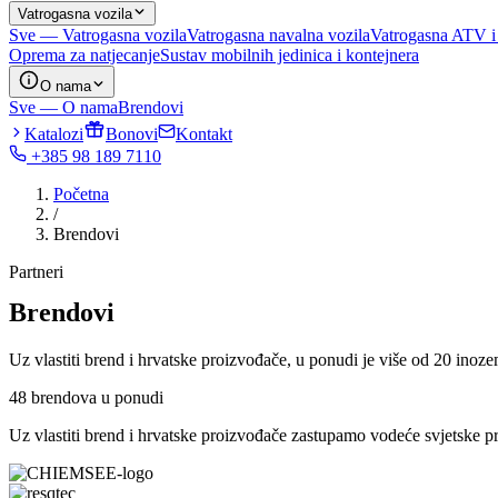
Vatrogasna vozila
Sve — Vatrogasna vozila
Vatrogasna navalna vozila
Vatrogasna ATV i
Oprema za natjecanje
Sustav mobilnih jedinica i kontejnera
O nama
Sve — O nama
Brendovi
Katalozi
Bonovi
Kontakt
+385 98 189 7110
Početna
/
Brendovi
Partneri
Brendovi
Uz vlastiti brend i hrvatske proizvođače, u ponudi je više od 20 inoz
48 brendova u ponudi
Uz vlastiti brend i hrvatske proizvođače zastupamo vodeće svjetske p