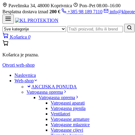
Prijeđi
Pavelinska 34, 48000 Koprivnica
Pon–Pet 08:00–16:00
na
Besplatna dostava iznad
200 €
+385 98 189 7110
info@klprote
sadržaj
Košarica
0
Košarica je prazna.
Otvori web-shop
Naslovnica
Web-shop
AKCIJSKA PONUDA
Vatrogasna oprema
Vatrogasna oprema
Vatrogasni aparati
Vatrogasna pjenila
Ventilatori
Vatrogasne armature
Vatrogasne mlaznice
Vatrogasne cijevi