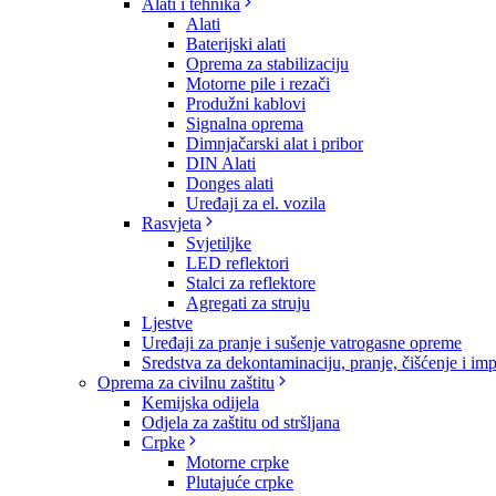
Alati i tehnika
Alati
Baterijski alati
Oprema za stabilizaciju
Motorne pile i rezači
Produžni kablovi
Signalna oprema
Dimnjačarski alat i pribor
DIN Alati
Donges alati
Uređaji za el. vozila
Rasvjeta
Svjetiljke
LED reflektori
Stalci za reflektore
Agregati za struju
Ljestve
Uređaji za pranje i sušenje vatrogasne opreme
Sredstva za dekontaminaciju, pranje, čišćenje i im
Oprema za civilnu zaštitu
Kemijska odijela
Odjela za zaštitu od stršljana
Crpke
Motorne crpke
Plutajuće crpke