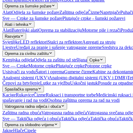
Oprema za šumske požare
Alati
Odijela za šumske požare
Zaštitna odjeća
Čizme
Naprtnjače
Puhači
Sve — Crpke za šumske požare
Plutajuće crpke - šumski požarevi
Alati i tehnika
Alati
Baterijski alati
Oprema za stabilizaciju
Motorne pile i rezači
Produž
Rasvjeta
Svjetiljke
LED reflektori
Stalci za reflektore
Agregati za struju
Ljestve
Uređaji za pranje i sušenje vatrogasne opreme
Sredstva za deko
Oprema za civilnu zaštitu
Kemijska odijela
Odjela za zaštitu od stršljana
Crpke
Sve — Crpke
Motorne crpke
Plutajuće crpke
Potopne crpke
Usisivači za vodu
Šatori i oprema
Gumene čizme
Kabine za dekontami
Analogni sistemi (UKV)
Analogno digitalni sistemi (UKV i DMR)
Tet
Čepovi za brtvljenje
Lutke za vježbu
Uskočni jastuk
Posude za otpadne
Spasilačka oprema
Kacige
Rukavice
Čizme
Ruksaci i transportne torbe
Medicinski ruksaci 
spašavanje i rad na vodi
Osobna zaštitna oprema za rad na vodi
Vatrogasna radna odjeća i obuća
Zaštitna radna obuća
Vatrogasna radna odjeća
Vatrogasna svečana odj
Sve — Taktička odjeća i obuća
Taktička odjeća
Taktička obuća
Taktičk
Oprema za slobodno vrijeme
Jakne
Hlače
Cipele