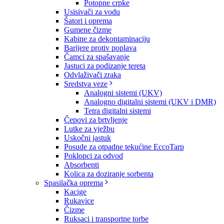
Potopne crpke
Usisivači za vodu
Šatori i oprema
Gumene čizme
Kabine za dekontaminaciju
Barijere protiv poplava
Čamci za spašavanje
Jastuci za podizanje tereta
Odvlaživači zraka
Sredstva veze
Analogni sistemi (UKV)
Analogno digitalni sistemi (UKV i DMR)
Tetra digitalni sistemi
Čepovi za brtvljenje
Lutke za vježbu
Uskočni jastuk
Posude za otpadne tekućine EccoTarp
Poklopci za odvod
Absorbenti
Kolica za doziranje sorbenta
Spasilačka oprema
Kacige
Rukavice
Čizme
Ruksaci i transportne torbe