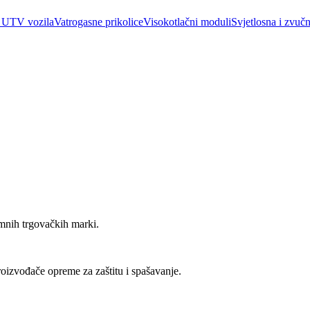
 UTV vozila
Vatrogasne prikolice
Visokotlačni moduli
Svjetlosna i zvučn
emnih trgovačkih marki.
roizvođače opreme za zaštitu i spašavanje.