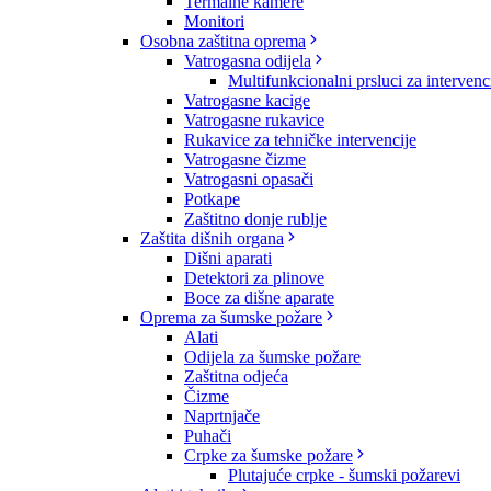
Termalne kamere
Monitori
Osobna zaštitna oprema
Vatrogasna odijela
Multifunkcionalni prsluci za intervenc
Vatrogasne kacige
Vatrogasne rukavice
Rukavice za tehničke intervencije
Vatrogasne čizme
Vatrogasni opasači
Potkape
Zaštitno donje rublje
Zaštita dišnih organa
Dišni aparati
Detektori za plinove
Boce za dišne aparate
Oprema za šumske požare
Alati
Odijela za šumske požare
Zaštitna odjeća
Čizme
Naprtnjače
Puhači
Crpke za šumske požare
Plutajuće crpke - šumski požarevi