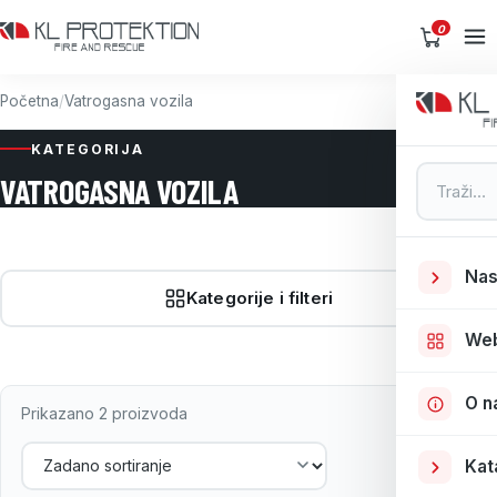
0
Početna
/
Vatrogasna vozila
KATEGORIJA
Pretraga
VATROGASNA VOZILA
Nas
Kategorije i filteri
We
O n
Prikazano 2 proizvoda
Kat