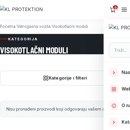
0
Početna
/
Vatrogasna vozila
/
Visokotlačni moduli
KATEGORIJA
Pretraga
VISOKOTLAČNI MODULI
Nas
Kategorije i filteri
We
O n
Nisu pronađeni proizvodi koji odgovaraju vašem odabiru.
Kat