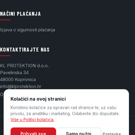
NAČINI PLAĆANJA
Izjava o sigurnosti plaćanja
KONTAKTIRAJTE NAS
KL PROTEKTION d.o.o.
Pavelinska 34
48000 Koprivnica
info@klprotektion.hr
OIB: 03175437865
Kolačići na ovoj stranici
Koristimo kolačiće za ispravan rad stranice te, uz vašu
privolu, za analitiku i marketing. Odaberite što dopuštate.
Više u Politici kolačića.
© 2026 KL PROTEKTION. Sva prava pridržana.
Prihvati sve
Samo nužni
Postavke
Designed by
Medialab
.