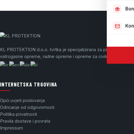
Bon
Kon
KL PROTEKTION d.o.o. tvrtka je specijalizirana za prodaju
vatrogasne opreme, radne opreme i opreme za civilnu zaštitu.
INTERNETSKA TRGOVINA
Opći uvjeti poslovanja
Odricanje od odgovornosti
Politika privatnosti
Pravila dostave i povrata
Impressum