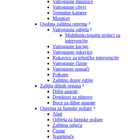
Vatrogasne mlaznice
Vatrogasne cijevi
Termalne kamere
Monitori
Osobna zaštitna oprema
Vatrogasna odijela
Multifunkcionalni prsluci za
intervencije
Vatrogasne kacige
Vatrogasne rukavice
Rukavice za tehničke intervencije
Vatrogasne čizme
Vatrogasni opasači
Potkape
Zaštitno donje rublje
Zaštita dišnih organa
Dišni aparati
Detektori za plinove
Boce za dišne aparate
Oprema za šumske požare
Alati
Odijela za šumske požare
Zaštitna odjeća
Čizme
Naprtnjače