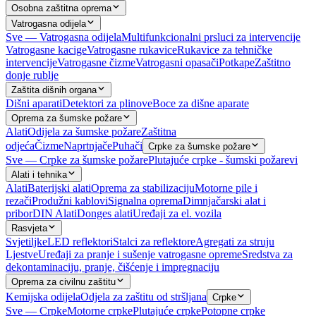
Osobna zaštitna oprema
Vatrogasna odijela
Sve — Vatrogasna odijela
Multifunkcionalni prsluci za intervencije
Vatrogasne kacige
Vatrogasne rukavice
Rukavice za tehničke
intervencije
Vatrogasne čizme
Vatrogasni opasači
Potkape
Zaštitno
donje rublje
Zaštita dišnih organa
Dišni aparati
Detektori za plinove
Boce za dišne aparate
Oprema za šumske požare
Alati
Odijela za šumske požare
Zaštitna
odjeća
Čizme
Naprtnjače
Puhači
Crpke za šumske požare
Sve — Crpke za šumske požare
Plutajuće crpke - šumski požarevi
Alati i tehnika
Alati
Baterijski alati
Oprema za stabilizaciju
Motorne pile i
rezači
Produžni kablovi
Signalna oprema
Dimnjačarski alat i
pribor
DIN Alati
Donges alati
Uređaji za el. vozila
Rasvjeta
Svjetiljke
LED reflektori
Stalci za reflektore
Agregati za struju
Ljestve
Uređaji za pranje i sušenje vatrogasne opreme
Sredstva za
dekontaminaciju, pranje, čišćenje i impregnaciju
Oprema za civilnu zaštitu
Kemijska odijela
Odjela za zaštitu od stršljana
Crpke
Sve — Crpke
Motorne crpke
Plutajuće crpke
Potopne crpke