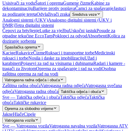
Usisivači za vodu
Šatori i oprema
Gumene čizme
Kabine za
dekontaminaciju
Barijere protiv poplava
Čamci za spašavanje
Jastuci
za podizanje tereta
Odvlaživači zraka
Sredstva veze
Analogni sistemi (UKV)
Analogno digitalni sistemi (UKV i
DMR)
Tetra digitalni sistemi
Čepovi za brtvljenje
Lutke za vježbu
Uskočni jastuk
Posude za
otpadne tekućine EccoTarp
Poklopci za odvod
Absorbenti
Kolica za
doziranje sorbenta
Spasilačka oprema
Kacige
Rukavice
Čizme
Ruksaci i transportne torbe
Medicinski
ruksaci i torbe
Nosila i daske za imobilizaciju
Užad i
karabineri
Pojasevi za rad na visinama i dubinama
Radari i kamere -
tragači za životom
Oprema za spašavanje i rad na vodi
Osobna
zaštitna oprema za rad na vodi
Vatrogasna radna odjeća i obuća
Zaštitna radna obuća
Vatrogasna radna odjeća
Vatrogasna svečana
odjeća
Vatrogasna radna obuća
Taktička odjeća i obuća
Sve — Taktička odjeća i obuća
Taktička odjeća
Taktička
obuća
Taktičke rukavice
Oprema za slobodno vrijeme
Jakne
Hlače
Cipele
Vatrogasna vozila
Sve — Vatrogasna vozila
Vatrogasna navalna vozila
Vatrogasna ATV