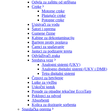
Odjela za zaštitu od stršljana
Crpke
Motorne crpke
Plutajuće crpke
Potopne crpke
Usisivači za vodu
Šatori i oprema
Gumene čizme
Kabine za dekontaminaciju
Barijere protiv poplava
Čamci za spašavanje
Jastuci za podizanje tereta
Odvlaživači zraka
Sredstva veze
Analogni sistemi (UKV)
Analogno digitalni sistemi (UKV i DMR)
Tetra digitalni sistemi
Čepovi za brtvljenje
Lutke za vježbu
Uskočni jastuk
Posude za otpadne tekućine EccoTarp
Poklopci za odvod
Absorbenti
Kolica za doziranje sorbenta
Spasilačka oprema