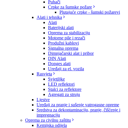
Puhači
Crpke za šumske požare
Plutajuće crpke - šumski požarevi
Alati i tehnika
Alati
Baterijski alati
Oprema za stabilizaciju
Motorne pile i rezači
Produžni kablovi
Signalna oprema
Dimnjačarski alat i pribor
DIN Alati
Donges alati
Uređaji za el. vozila
Rasvjeta
Svjetiljke
LED reflektori
Stalci za reflektore
Agregati za struju
Ljestve
Uređaji za pranje i sušenje vatrogasne opreme
Sredstva za dekontaminaciju, pranje, čišćenje i
impregnaciju
Oprema za civilnu zaštitu
Kemijska odijela