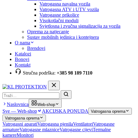
Vatrogasna navalna vozila
Vatrogasna ATV i UTV vozila
Vatrogasne prikolice
Visokotlačni moduli
Svjetlosna i zvučna signalizacija za vozila
Oprema za natjecanje
Sustav mobilnih jedinica i kontejnera
O nama
Brendovi
Katalozi
Bonovi
Kontakt
Stručna podrška:
+385 98 189 7110
Pretraga
Naslovnica
Web-shop
Sve — Web-shop
AKCIJSKA PONUDA
Vatrogasna oprema
Vatrogasna oprema
Vatrogasni aparati
Vatrogasna pjenila
Ventilatori
Vatrogasne
armature
Vatrogasne mlaznice
Vatrogasne cijevi
Termalne
kamere
Monitori