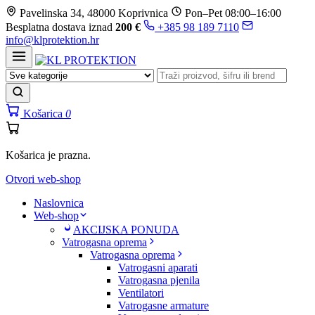
Prijeđi
Pavelinska 34, 48000 Koprivnica
Pon–Pet 08:00–16:00
na
Besplatna dostava iznad
200 €
+385 98 189 7110
sadržaj
info@klprotektion.hr
Košarica
0
Košarica je prazna.
Otvori web-shop
Naslovnica
Web-shop
AKCIJSKA PONUDA
Vatrogasna oprema
Vatrogasna oprema
Vatrogasni aparati
Vatrogasna pjenila
Ventilatori
Vatrogasne armature