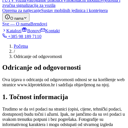
i UTV vozila
Vatrogasne prikolice
Visokotlačni moduli
Svjetlosna i
zvučna signalizacija za vozila
Oprema za natjecanje
Sustav mobilnih jedinica i kontejnera
O nama
Sve — O nama
Brendovi
Katalozi
Bonovi
Kontakt
+385 98 189 7110
Početna
/
Odricanje od odgovornosti
Odricanje od odgovornosti
Ova izjava o odricanju od odgovornosti odnosi se na korištenje web
stranice www.klprotektion.hr i sadržaja objavljenog na njoj.
1. Točnost informacija
Trudimo se da svi podaci na stranici (opisi, cijene, tehnički podaci,
dostupnost) budu točni i ažurni. Ipak, ne jamčimo da su svi podaci u
svakom trenutku potpuni i bez pogrešaka. Fotografije su
informativnog karaktera i mogu odstupati od stvarnog izgleda