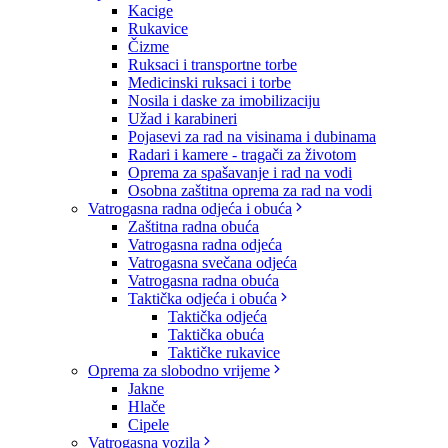
Kacige
Rukavice
Čizme
Ruksaci i transportne torbe
Medicinski ruksaci i torbe
Nosila i daske za imobilizaciju
Užad i karabineri
Pojasevi za rad na visinama i dubinama
Radari i kamere - tragači za životom
Oprema za spašavanje i rad na vodi
Osobna zaštitna oprema za rad na vodi
Vatrogasna radna odjeća i obuća
Zaštitna radna obuća
Vatrogasna radna odjeća
Vatrogasna svečana odjeća
Vatrogasna radna obuća
Taktička odjeća i obuća
Taktička odjeća
Taktička obuća
Taktičke rukavice
Oprema za slobodno vrijeme
Jakne
Hlače
Cipele
Vatrogasna vozila