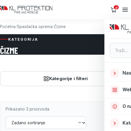
0
Početna
/
Spasilačka oprema
/
Čizme
KATEGORIJA
Pretraga
ČIZME
Nas
Kategorije i filteri
We
O n
Prikazano 3 proizvoda
Kat