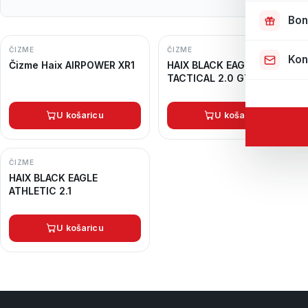
Bon
ČIZME
ČIZME
Kon
Čizme Haix AIRPOWER XR1
HAIX BLACK EAGLE
TACTICAL 2.0 GTX
U košaricu
U košaricu
ČIZME
HAIX BLACK EAGLE
ATHLETIC 2.1
U košaricu