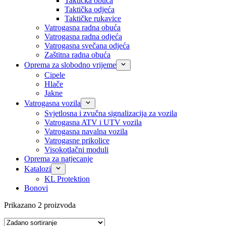
Taktička obuća
Taktička odjeća
Taktičke rukavice
Vatrogasna radna obuća
Vatrogasna radna odjeća
Vatrogasna svečana odjeća
Zaštitna radna obuća
Oprema za slobodno vrijeme
Cipele
Hlače
Jakne
Vatrogasna vozila
Svjetlosna i zvučna signalizacija za vozila
Vatrogasna ATV i UTV vozila
Vatrogasna navalna vozila
Vatrogasne prikolice
Visokotlačni moduli
Oprema za natjecanje
Katalozi
KL Protektion
Bonovi
Prikazano 2 proizvoda