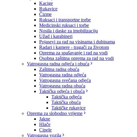
Kacige
Rukavice
Čizme
Ruksaci i transportne torbe
Medicinski ruksaci i torbe
Nosila i daske za imobilizaciju
Užad i karabineri
Pojasevi za rad na visinama i dubinama
Radari i kamere - tragači za životom
Oprema za spašavanje i rad na vodi
Osobna zaštitna oprema za rad na vodi
Vatrogasna radna odjeća i obuća
Zaštitna radna obuća
Vatrogasna radna odjeća
Vatrogasna svečana odjeća
Vatrogasna radna obuća
Taktička odjeća i obuća
Taktička odjeća
Taktička obuća
Taktičke rukavice
Oprema za slobodno vrijeme
Jakne
Hlače
Cipele
Vatrogasna vozila