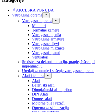
Kategorije
AKCIJSKA PONUDA
Vatrogasna oprema
Vatrogasna oprema
Monitori
Termalne kamere
Vatrogasna pjenila
Vatrogasne armature
Vatrogasne cijevi
Vatrogasne mlaznice
Vatrogasni aparati
Ventilatori
Sredstva za dekontaminaciju, pranje, čišćenje i
impregnaciju
Uređaji za pranje i sušenje vatrogasne opreme
Alati i tehnika
Alati
Baterijski alati
Dimnjačarski alat i pribor
DIN Alati
Donges alati
Motorne pile i rezači
Oprema za stabilizaciju