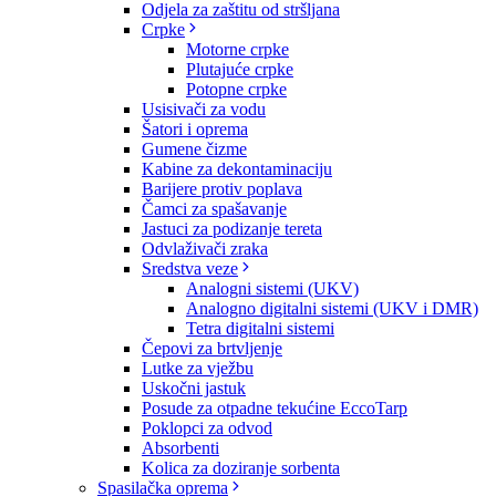
Odjela za zaštitu od stršljana
Crpke
Motorne crpke
Plutajuće crpke
Potopne crpke
Usisivači za vodu
Šatori i oprema
Gumene čizme
Kabine za dekontaminaciju
Barijere protiv poplava
Čamci za spašavanje
Jastuci za podizanje tereta
Odvlaživači zraka
Sredstva veze
Analogni sistemi (UKV)
Analogno digitalni sistemi (UKV i DMR)
Tetra digitalni sistemi
Čepovi za brtvljenje
Lutke za vježbu
Uskočni jastuk
Posude za otpadne tekućine EccoTarp
Poklopci za odvod
Absorbenti
Kolica za doziranje sorbenta
Spasilačka oprema