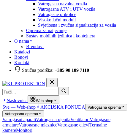
Vatrogasna navalna vozila
Vatrogasna ATV i UTV vozila
Vatrogasne prikolice
Visokotlačni moduli
Svjetlosna i zvučna signalizacija za vozila
Oprema za natjecanje
Sustav mobilnih jedinica i kontejnera
O nama
Brendovi
Katalozi
Bonovi
Kontakt
Stručna podrška:
+385 98 189 7110
Pretraga
Naslovnica
Web-shop
Sve — Web-shop
AKCIJSKA PONUDA
Vatrogasna oprema
Vatrogasna oprema
Vatrogasni aparati
Vatrogasna pjenila
Ventilatori
Vatrogasne
armature
Vatrogasne mlaznice
Vatrogasne cijevi
Termalne
kamere
Monitori