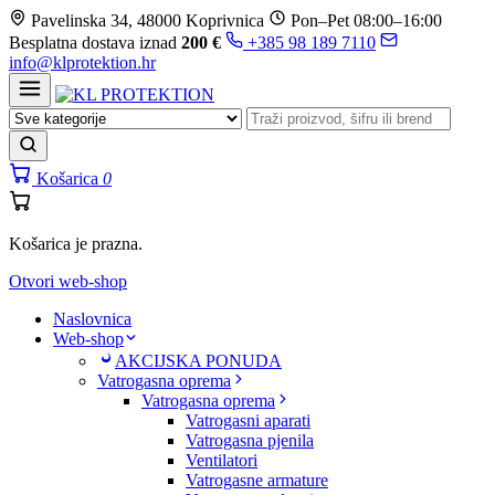
Prijeđi
Pavelinska 34, 48000 Koprivnica
Pon–Pet 08:00–16:00
na
Besplatna dostava iznad
200 €
+385 98 189 7110
sadržaj
info@klprotektion.hr
Košarica
0
Košarica je prazna.
Otvori web-shop
Naslovnica
Web-shop
AKCIJSKA PONUDA
Vatrogasna oprema
Vatrogasna oprema
Vatrogasni aparati
Vatrogasna pjenila
Ventilatori
Vatrogasne armature