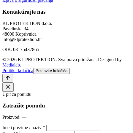
Izjava o sigurnosti plaćanja
Kontaktirajte nas
KL PROTEKTION d.o.o.
Pavelinska 34
48000 Koprivnica
info@klprotektion.hr
OIB: 03175437865
© 2026 KL PROTEKTION. Sva prava pridržana.
Designed by
Medialab
.
Politika kolačića
Postavke kolačića
Upit za ponudu
Zatražite ponudu
Proizvod:
—
Ime i prezime / naziv *