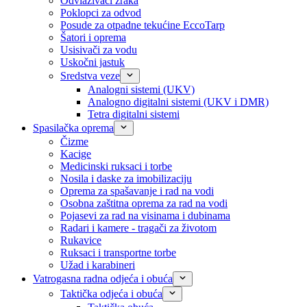
Odvlaživači zraka
Poklopci za odvod
Posude za otpadne tekućine EccoTarp
Šatori i oprema
Usisivači za vodu
Uskočni jastuk
Sredstva veze
Analogni sistemi (UKV)
Analogno digitalni sistemi (UKV i DMR)
Tetra digitalni sistemi
Spasilačka oprema
Čizme
Kacige
Medicinski ruksaci i torbe
Nosila i daske za imobilizaciju
Oprema za spašavanje i rad na vodi
Osobna zaštitna oprema za rad na vodi
Pojasevi za rad na visinama i dubinama
Radari i kamere - tragači za životom
Rukavice
Ruksaci i transportne torbe
Užad i karabineri
Vatrogasna radna odjeća i obuća
Taktička odjeća i obuća