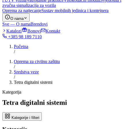
i UTV vozila
Vatrogasne prikolice
Visokotlačni moduli
Svjetlosna i
zvučna signalizacija za vozila
Oprema za natjecanje
Sustav mobilnih jedinica i kontejnera
O nama
Sve — O nama
Brendovi
Katalozi
Bonovi
Kontakt
+385 98 189 7110
Početna
/
Oprema za civilnu zaštitu
/
Sredstva veze
/
Tetra digitalni sistemi
Kategorija
Tetra digitalni sistemi
Kategorije i filteri