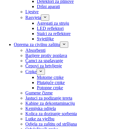
Detektori za plinove
Dišni aparati
Ljestve
Rasvjeta
Agregati za struju
LED reflektori
Stalci za reflektore
Svjetiljke
Oprema za civilnu zaštitu
Absorbenti
Barijere protiv poplava
Čamci za spašavanje
Čepovi za brtvljenje
Crpke
Motorne crpke
Plutajuće crpke
Potopne crpke
Gumene čizme
Jastuci za podizanje tereta
Kabine za dekontaminaciju
Kemijska odijela
Kolica za doziranje sorbenta
Lutke za vježbu
Odjela za zaštitu od stršljana