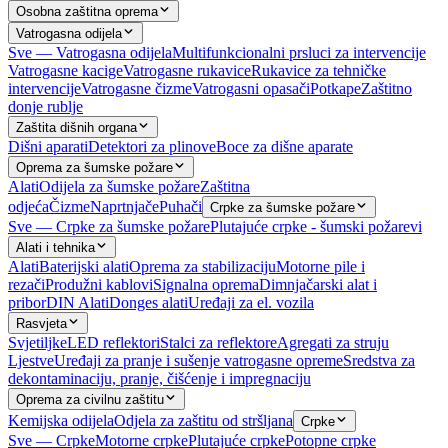
Osobna zaštitna oprema
Vatrogasna odijela
Sve — Vatrogasna odijela
Multifunkcionalni prsluci za intervencije
Vatrogasne kacige
Vatrogasne rukavice
Rukavice za tehničke
intervencije
Vatrogasne čizme
Vatrogasni opasači
Potkape
Zaštitno
donje rublje
Zaštita dišnih organa
Dišni aparati
Detektori za plinove
Boce za dišne aparate
Oprema za šumske požare
Alati
Odijela za šumske požare
Zaštitna
odjeća
Čizme
Naprtnjače
Puhači
Crpke za šumske požare
Sve — Crpke za šumske požare
Plutajuće crpke - šumski požarevi
Alati i tehnika
Alati
Baterijski alati
Oprema za stabilizaciju
Motorne pile i
rezači
Produžni kablovi
Signalna oprema
Dimnjačarski alat i
pribor
DIN Alati
Donges alati
Uređaji za el. vozila
Rasvjeta
Svjetiljke
LED reflektori
Stalci za reflektore
Agregati za struju
Ljestve
Uređaji za pranje i sušenje vatrogasne opreme
Sredstva za
dekontaminaciju, pranje, čišćenje i impregnaciju
Oprema za civilnu zaštitu
Kemijska odijela
Odjela za zaštitu od stršljana
Crpke
Sve — Crpke
Motorne crpke
Plutajuće crpke
Potopne crpke