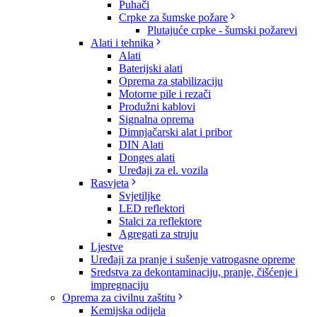
Puhači
Crpke za šumske požare
Plutajuće crpke - šumski požarevi
Alati i tehnika
Alati
Baterijski alati
Oprema za stabilizaciju
Motorne pile i rezači
Produžni kablovi
Signalna oprema
Dimnjačarski alat i pribor
DIN Alati
Donges alati
Uređaji za el. vozila
Rasvjeta
Svjetiljke
LED reflektori
Stalci za reflektore
Agregati za struju
Ljestve
Uređaji za pranje i sušenje vatrogasne opreme
Sredstva za dekontaminaciju, pranje, čišćenje i
impregnaciju
Oprema za civilnu zaštitu
Kemijska odijela