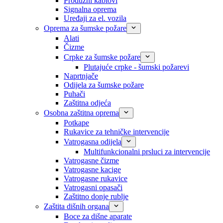
Produžni kablovi
Signalna oprema
Uređaji za el. vozila
Oprema za šumske požare
Alati
Čizme
Crpke za šumske požare
Plutajuće crpke - šumski požarevi
Naprtnjače
Odijela za šumske požare
Puhači
Zaštitna odjeća
Osobna zaštitna oprema
Potkape
Rukavice za tehničke intervencije
Vatrogasna odijela
Multifunkcionalni prsluci za intervencije
Vatrogasne čizme
Vatrogasne kacige
Vatrogasne rukavice
Vatrogasni opasači
Zaštitno donje rublje
Zaštita dišnih organa
Boce za dišne aparate