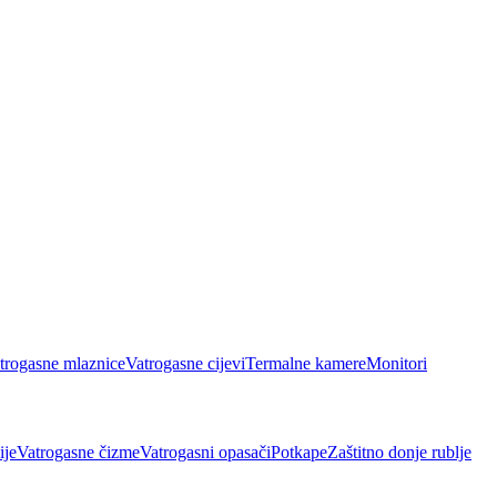
trogasne mlaznice
Vatrogasne cijevi
Termalne kamere
Monitori
ije
Vatrogasne čizme
Vatrogasni opasači
Potkape
Zaštitno donje rublje