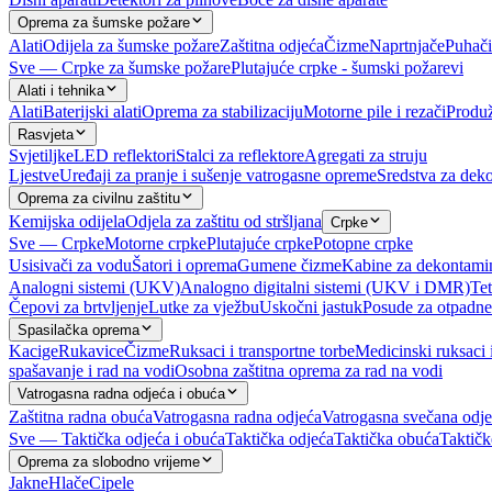
Oprema za šumske požare
Alati
Odijela za šumske požare
Zaštitna odjeća
Čizme
Naprtnjače
Puhači
Sve — Crpke za šumske požare
Plutajuće crpke - šumski požarevi
Alati i tehnika
Alati
Baterijski alati
Oprema za stabilizaciju
Motorne pile i rezači
Produž
Rasvjeta
Svjetiljke
LED reflektori
Stalci za reflektore
Agregati za struju
Ljestve
Uređaji za pranje i sušenje vatrogasne opreme
Sredstva za deko
Oprema za civilnu zaštitu
Kemijska odijela
Odjela za zaštitu od stršljana
Crpke
Sve — Crpke
Motorne crpke
Plutajuće crpke
Potopne crpke
Usisivači za vodu
Šatori i oprema
Gumene čizme
Kabine za dekontami
Analogni sistemi (UKV)
Analogno digitalni sistemi (UKV i DMR)
Tet
Čepovi za brtvljenje
Lutke za vježbu
Uskočni jastuk
Posude za otpadne
Spasilačka oprema
Kacige
Rukavice
Čizme
Ruksaci i transportne torbe
Medicinski ruksaci 
spašavanje i rad na vodi
Osobna zaštitna oprema za rad na vodi
Vatrogasna radna odjeća i obuća
Zaštitna radna obuća
Vatrogasna radna odjeća
Vatrogasna svečana odj
Sve — Taktička odjeća i obuća
Taktička odjeća
Taktička obuća
Taktičk
Oprema za slobodno vrijeme
Jakne
Hlače
Cipele