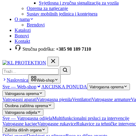
Svjetlosna i zvučna signalizacija za vozila
Oprema za natjecanje
Sustav mobilnih jedinica i kontejnera
O nama
Brendovi
Katalozi
Bonovi
Kontakt
Stručna podrška:
+385 98 189 7110
Pretraga
Naslovnica
Web-shop
Sve — Web-shop
AKCIJSKA PONUDA
Vatrogasna oprema
Vatrogasna oprema
Vatrogasni aparati
Vatrogasna pjenila
Ventilatori
Vatrogasne armature
Va
Osobna zaštitna oprema
Vatrogasna odijela
Sve — Vatrogasna odijela
Multifunkcionalni prsluci za intervencije
Vatrogasne kacige
Vatrogasne rukavice
Rukavice za tehničke intervenc
Zaštita dišnih organa
Dišni aparati
Detektori za plinove
Boce za dišne aparate