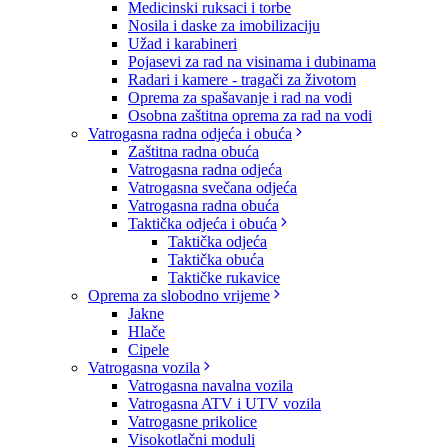
Medicinski ruksaci i torbe
Nosila i daske za imobilizaciju
Užad i karabineri
Pojasevi za rad na visinama i dubinama
Radari i kamere - tragači za životom
Oprema za spašavanje i rad na vodi
Osobna zaštitna oprema za rad na vodi
Vatrogasna radna odjeća i obuća
Zaštitna radna obuća
Vatrogasna radna odjeća
Vatrogasna svečana odjeća
Vatrogasna radna obuća
Taktička odjeća i obuća
Taktička odjeća
Taktička obuća
Taktičke rukavice
Oprema za slobodno vrijeme
Jakne
Hlače
Cipele
Vatrogasna vozila
Vatrogasna navalna vozila
Vatrogasna ATV i UTV vozila
Vatrogasne prikolice
Visokotlačni moduli