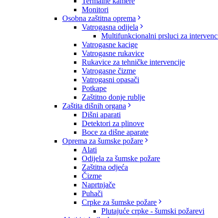
Termalne kamere
Monitori
Osobna zaštitna oprema
Vatrogasna odijela
Multifunkcionalni prsluci za intervenc
Vatrogasne kacige
Vatrogasne rukavice
Rukavice za tehničke intervencije
Vatrogasne čizme
Vatrogasni opasači
Potkape
Zaštitno donje rublje
Zaštita dišnih organa
Dišni aparati
Detektori za plinove
Boce za dišne aparate
Oprema za šumske požare
Alati
Odijela za šumske požare
Zaštitna odjeća
Čizme
Naprtnjače
Puhači
Crpke za šumske požare
Plutajuće crpke - šumski požarevi