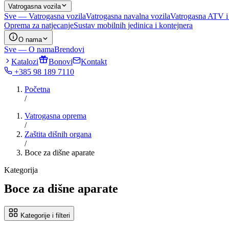
Vatrogasna vozila
Sve — Vatrogasna vozila
Vatrogasna navalna vozila
Vatrogasna ATV i
Oprema za natjecanje
Sustav mobilnih jedinica i kontejnera
O nama
Sve — O nama
Brendovi
Katalozi
Bonovi
Kontakt
+385 98 189 7110
Početna
/
Vatrogasna oprema
/
Zaštita dišnih organa
/
Boce za dišne aparate
Kategorija
Boce za dišne aparate
Kategorije i filteri