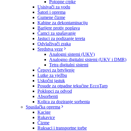
Potopne crpke
Usisivači za vodu
Šatori i oprema
Gumene čizme
Kabine za dekontaminaciju
Barijere protiv poplava
Čamci za spašavanje
Jastuci za podizanje tereta
Odvlaživači zraka
Sredstva veze
Analogni sistemi (UKV)
Analogno digitalni sistemi (UKV i DMR)
Tetra digitalni sistemi
Čepovi za brtvljenje
Lutke za vježbu
Uskočni jastuk
Posude za otpadne tekućine EccoTarp
Poklopci za odvod
Absorbenti
Kolica za doziranje sorbenta
Spasilačka oprema
Kacige
Rukavice
Čizme
Ruksaci i transportne torbe