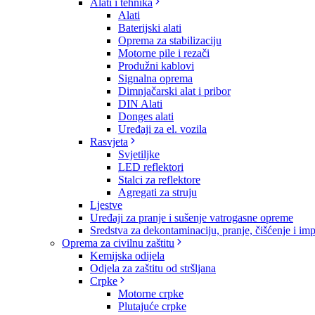
Alati i tehnika
Alati
Baterijski alati
Oprema za stabilizaciju
Motorne pile i rezači
Produžni kablovi
Signalna oprema
Dimnjačarski alat i pribor
DIN Alati
Donges alati
Uređaji za el. vozila
Rasvjeta
Svjetiljke
LED reflektori
Stalci za reflektore
Agregati za struju
Ljestve
Uređaji za pranje i sušenje vatrogasne opreme
Sredstva za dekontaminaciju, pranje, čišćenje i im
Oprema za civilnu zaštitu
Kemijska odijela
Odjela za zaštitu od stršljana
Crpke
Motorne crpke
Plutajuće crpke