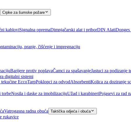
Crpke za šumske požare
ni kablovi
Signalna oprema
Dimnjačarski alat i pribor
DIN Alati
Donges a
ntaminaciju, pranje, čišćenje i impregnaciju
naciju
Barijere protiv poplava
Čamci za spašavanje
Jastuci za podizanje t
ra digitalni sistemi
 tekućine EccoTarp
Poklopci za odvod
Absorbenti
Kolica za doziranje s
i torbe
Nosila i daske za imobilizaciju
Užad i karabineri
Pojasevi za rad 
eća
Vatrogasna radna obuća
Taktička odjeća i obuća
e rukavice