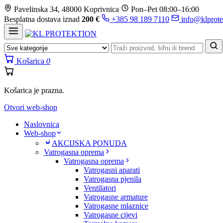
Prijeđi
Pavelinska 34, 48000 Koprivnica
Pon–Pet 08:00–16:00
na
Besplatna dostava iznad
200 €
+385 98 189 7110
info@klprote
sadržaj
Košarica
0
Košarica je prazna.
Otvori web-shop
Naslovnica
Web-shop
AKCIJSKA PONUDA
Vatrogasna oprema
Vatrogasna oprema
Vatrogasni aparati
Vatrogasna pjenila
Ventilatori
Vatrogasne armature
Vatrogasne mlaznice
Vatrogasne cijevi