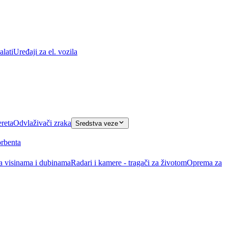
lati
Uređaji za el. vozila
ereta
Odvlaživači zraka
Sredstva veze
orbenta
na visinama i dubinama
Radari i kamere - tragači za životom
Oprema za