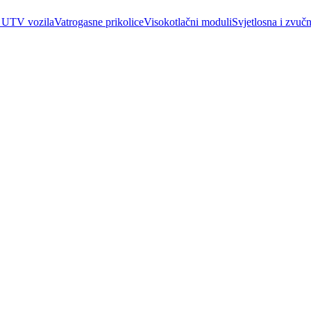
 UTV vozila
Vatrogasne prikolice
Visokotlačni moduli
Svjetlosna i zvučn