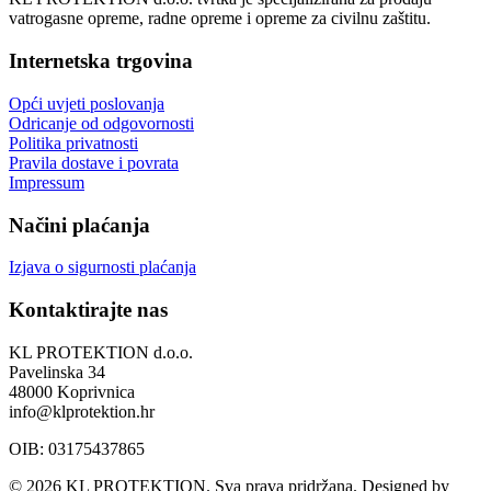
vatrogasne opreme, radne opreme i opreme za civilnu zaštitu.
Internetska trgovina
Opći uvjeti poslovanja
Odricanje od odgovornosti
Politika privatnosti
Pravila dostave i povrata
Impressum
Načini plaćanja
Izjava o sigurnosti plaćanja
Kontaktirajte nas
KL PROTEKTION d.o.o.
Pavelinska 34
48000 Koprivnica
info@klprotektion.hr
OIB: 03175437865
© 2026 KL PROTEKTION. Sva prava pridržana.
Designed by