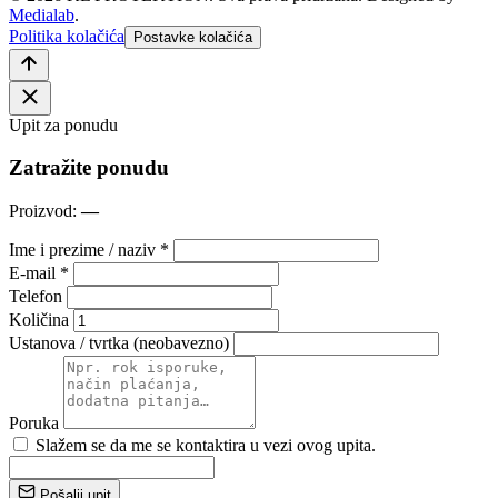
Medialab
.
Politika kolačića
Postavke kolačića
Upit za ponudu
Zatražite ponudu
Proizvod:
—
Ime i prezime / naziv *
E-mail *
Telefon
Količina
Ustanova / tvrtka (neobavezno)
Poruka
Slažem se da me se kontaktira u vezi ovog upita.
Pošalji upit