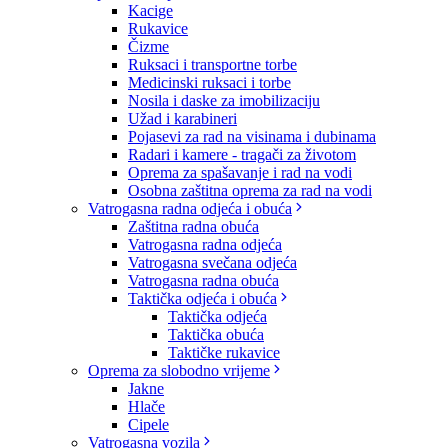
Kacige
Rukavice
Čizme
Ruksaci i transportne torbe
Medicinski ruksaci i torbe
Nosila i daske za imobilizaciju
Užad i karabineri
Pojasevi za rad na visinama i dubinama
Radari i kamere - tragači za životom
Oprema za spašavanje i rad na vodi
Osobna zaštitna oprema za rad na vodi
Vatrogasna radna odjeća i obuća
Zaštitna radna obuća
Vatrogasna radna odjeća
Vatrogasna svečana odjeća
Vatrogasna radna obuća
Taktička odjeća i obuća
Taktička odjeća
Taktička obuća
Taktičke rukavice
Oprema za slobodno vrijeme
Jakne
Hlače
Cipele
Vatrogasna vozila