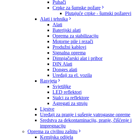
Puhači
Crpke za šumske požare
Plutajuće crpke - šumski požarevi
Alati i tehnika
Alati
Baterijski alati
Oprema za stabilizaciju
Motorne pile i rezači
Produžni kablovi
Signalna oprema
Dimnjačarski alat i pribor
DIN Alati
Donges alati
Uređaji za el. vozila
Rasvjeta
Svjetiljke
LED reflektori
Stalci za reflektore
Agregati za struju
Ljestve
Uređaji za pranje i sušenje vatrogasne opreme
Sredstva za dekontaminaciju, pranje, čišćenje i
impregnaciju
Oprema za civilnu zaštitu
Kemijska odijela