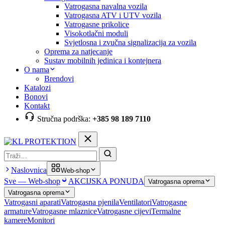
Vatrogasna navalna vozila
Vatrogasna ATV i UTV vozila
Vatrogasne prikolice
Visokotlačni moduli
Svjetlosna i zvučna signalizacija za vozila
Oprema za natjecanje
Sustav mobilnih jedinica i kontejnera
O nama
Brendovi
Katalozi
Bonovi
Kontakt
Stručna podrška:
+385 98 189 7110
Pretraga
Naslovnica
Web-shop
Sve — Web-shop
AKCIJSKA PONUDA
Vatrogasna oprema
Vatrogasna oprema
Vatrogasni aparati
Vatrogasna pjenila
Ventilatori
Vatrogasne
armature
Vatrogasne mlaznice
Vatrogasne cijevi
Termalne
kamere
Monitori