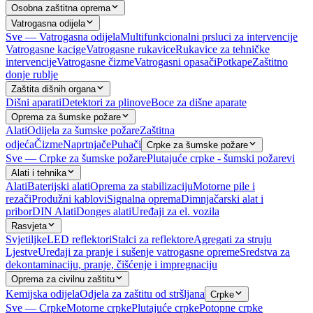
Osobna zaštitna oprema
Vatrogasna odijela
Sve — Vatrogasna odijela
Multifunkcionalni prsluci za intervencije
Vatrogasne kacige
Vatrogasne rukavice
Rukavice za tehničke
intervencije
Vatrogasne čizme
Vatrogasni opasači
Potkape
Zaštitno
donje rublje
Zaštita dišnih organa
Dišni aparati
Detektori za plinove
Boce za dišne aparate
Oprema za šumske požare
Alati
Odijela za šumske požare
Zaštitna
odjeća
Čizme
Naprtnjače
Puhači
Crpke za šumske požare
Sve — Crpke za šumske požare
Plutajuće crpke - šumski požarevi
Alati i tehnika
Alati
Baterijski alati
Oprema za stabilizaciju
Motorne pile i
rezači
Produžni kablovi
Signalna oprema
Dimnjačarski alat i
pribor
DIN Alati
Donges alati
Uređaji za el. vozila
Rasvjeta
Svjetiljke
LED reflektori
Stalci za reflektore
Agregati za struju
Ljestve
Uređaji za pranje i sušenje vatrogasne opreme
Sredstva za
dekontaminaciju, pranje, čišćenje i impregnaciju
Oprema za civilnu zaštitu
Kemijska odijela
Odjela za zaštitu od stršljana
Crpke
Sve — Crpke
Motorne crpke
Plutajuće crpke
Potopne crpke