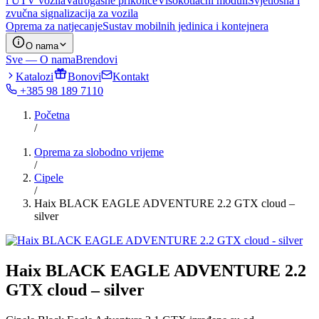
i UTV vozila
Vatrogasne prikolice
Visokotlačni moduli
Svjetlosna i
zvučna signalizacija za vozila
Oprema za natjecanje
Sustav mobilnih jedinica i kontejnera
O nama
Sve — O nama
Brendovi
Katalozi
Bonovi
Kontakt
+385 98 189 7110
Početna
/
Oprema za slobodno vrijeme
/
Cipele
/
Haix BLACK EAGLE ADVENTURE 2.2 GTX cloud –
silver
Haix BLACK EAGLE ADVENTURE 2.2
GTX cloud – silver