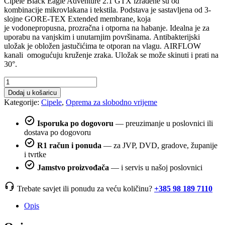
Cipele Black Eagle Adventure 2.1 GTX izrađene su od
kombinacije mikrovlakana i
tekstila. Podstava je sastavljena od 3-
slojne GORE-TEX Extended membrane, koja
je vodonepropusna, prozračna
i otporna na habanje. Idealna je za
uporabu na vanjskim i unutarnjim površinama. Antibakterijski
uložak je obložen jastučićima te otporan na vlagu. AIRFLOW
kanali omogućuju kruženje zraka. Uložak se može skinuti i prati na
30°.
Haix
BLACK
Dodaj u košaricu
EAGLE
Kategorije:
Cipele
,
Oprema za slobodno vrijeme
ADVENTURE
2.2
Isporuka po dogovoru
— preuzimanje u poslovnici ili
GTX
dostava po dogovoru
cloud
-
R1 račun i ponuda
— za JVP, DVD, gradove, županije
silver
i tvrtke
količina
Jamstvo proizvođača
— i servis u našoj poslovnici
Trebate savjet ili ponudu za veću količinu?
+385 98 189 7110
Opis