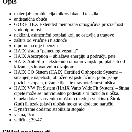
Opis
materijal: kombinacija mikrovlakana i tekstila
antistatična obuća
GORE-TEX Extended membrana omogućava prozračnost i
vodootpornost
neklizni, asimetrični potplati koji ne ostavljaju tragove
zaštita od vrućine i hladnoće
otporne na ulje i benzin
HAIX sistem “pametnog vezanja”
HAIX Absorption – ublažava energiju u području pete
HAIX Anti Slip – ekstremno otporan vanjski potplat štiti od
klizanja, s inovativnim dizajnom
HAIX CO Sistem (HAIX Certified Orthopedic System) –
smanjenje napetosti, obloženost jastučićima, poboljšanje
pozicije stopala, držanje tijela te uravnoteženost mišića
HAIX VW Fit Sistem (HAIX Vario Wide Fit System) – širina
cipele može se individualno podesiti s tri različita uloška.
Cipela dolazi s crvenim uloškom (srednja veličina). Širok
(žuti) ili uzak (plavi) uložak mogu se dodatno naručiti.
Dynaframe dodatno stabilizira stopalo
visina; 9cm
veličina; 39-47