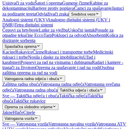
Usisivači za vodu
Šatori i oprema
Gumene čizme
Kabine za
dekontaminaciju
Barijere protiv poplava
Čamci za spašavanje
Jastuci
za podizanje tereta
Odvlaživači zraka
Sredstva veze
Analogni sistemi (UKV)
Analogno digitalni sistemi (UKV i
DMR)
Tetra digitalni sistemi
Čepovi za brtvljenje
Lutke za vježbu
Uskočni jastuk
Posude za
otpadne tekućine EccoTarp
Poklopci za odvod
Absorbenti
Kolica za
doziranje sorbenta
Spasilačka oprema
Kacige
Rukavice
Čizme
Ruksaci i transportne torbe
Medicinski
ruksaci i torbe
Nosila i daske za imobilizaciju
Užad i
karabineri
Pojasevi za rad na visinama i dubinama
Radari i kamere -
tragači za životom
Oprema za spašavanje i rad na vodi
Osobna
zaštitna oprema za rad na vodi
Vatrogasna radna odjeća i obuća
Zaštitna radna obuća
Vatrogasna radna odjeća
Vatrogasna svečana
odjeća
Vatrogasna radna obuća
Taktička odjeća i obuća
Sve — Taktička odjeća i obuća
Taktička odjeća
Taktička
obuća
Taktičke rukavice
Oprema za slobodno vrijeme
Jakne
Hlače
Cipele
Vatrogasna vozila
Sve — Vatrogasna vozila
Vatrogasna navalna vozila
Vatrogasna ATV