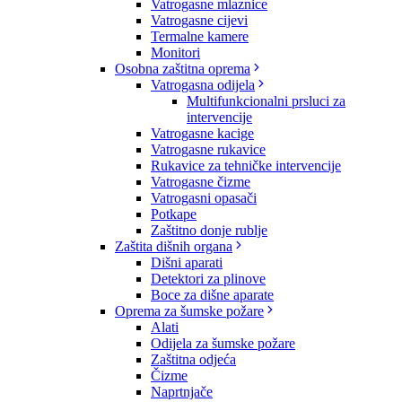
Vatrogasne mlaznice
Vatrogasne cijevi
Termalne kamere
Monitori
Osobna zaštitna oprema
Vatrogasna odijela
Multifunkcionalni prsluci za
intervencije
Vatrogasne kacige
Vatrogasne rukavice
Rukavice za tehničke intervencije
Vatrogasne čizme
Vatrogasni opasači
Potkape
Zaštitno donje rublje
Zaštita dišnih organa
Dišni aparati
Detektori za plinove
Boce za dišne aparate
Oprema za šumske požare
Alati
Odijela za šumske požare
Zaštitna odjeća
Čizme
Naprtnjače