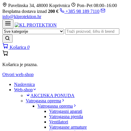
Prijeđi
Pavelinska 34, 48000 Koprivnica
Pon–Pet 08:00–16:00
na
Besplatna dostava iznad
200 €
+385 98 189 7110
sadržaj
info@klprotektion.hr
Košarica
0
Košarica je prazna.
Otvori web-shop
Naslovnica
Web-shop
AKCIJSKA PONUDA
Vatrogasna oprema
Vatrogasna oprema
Vatrogasni aparati
Vatrogasna pjenila
Ventilatori
Vatrogasne armature