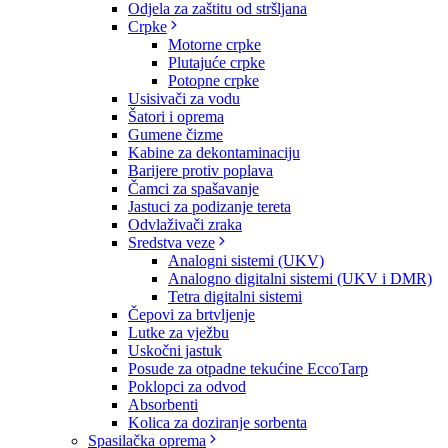
Odjela za zaštitu od stršljana
Crpke
Motorne crpke
Plutajuće crpke
Potopne crpke
Usisivači za vodu
Šatori i oprema
Gumene čizme
Kabine za dekontaminaciju
Barijere protiv poplava
Čamci za spašavanje
Jastuci za podizanje tereta
Odvlaživači zraka
Sredstva veze
Analogni sistemi (UKV)
Analogno digitalni sistemi (UKV i DMR)
Tetra digitalni sistemi
Čepovi za brtvljenje
Lutke za vježbu
Uskočni jastuk
Posude za otpadne tekućine EccoTarp
Poklopci za odvod
Absorbenti
Kolica za doziranje sorbenta
Spasilačka oprema