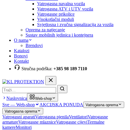
Vatrogasna navalna vozila
Vatrogasna ATV i UTV vozila
Vatrogasne prikolice
Visokotlačni moduli
Svjetlosna i zvučna signalizacija za vozila
Oprema za natjecanje
Sustav mobilnih jedinica i kontejnera
O nama
Brendovi
Katalozi
Bonovi
Kontakt
Stručna podrška:
+385 98 189 7110
Pretraga
Naslovnica
Web-shop
Sve — Web-shop
AKCIJSKA PONUDA
Vatrogasna oprema
Vatrogasna oprema
Vatrogasni aparati
Vatrogasna pjenila
Ventilatori
Vatrogasne
armature
Vatrogasne mlaznice
Vatrogasne cijevi
Termalne
kamere
Monitori