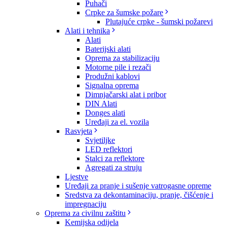
Puhači
Crpke za šumske požare
Plutajuće crpke - šumski požarevi
Alati i tehnika
Alati
Baterijski alati
Oprema za stabilizaciju
Motorne pile i rezači
Produžni kablovi
Signalna oprema
Dimnjačarski alat i pribor
DIN Alati
Donges alati
Uređaji za el. vozila
Rasvjeta
Svjetiljke
LED reflektori
Stalci za reflektore
Agregati za struju
Ljestve
Uređaji za pranje i sušenje vatrogasne opreme
Sredstva za dekontaminaciju, pranje, čišćenje i
impregnaciju
Oprema za civilnu zaštitu
Kemijska odijela