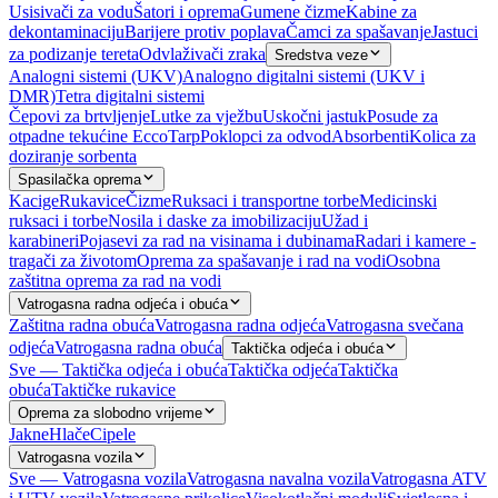
Usisivači za vodu
Šatori i oprema
Gumene čizme
Kabine za
dekontaminaciju
Barijere protiv poplava
Čamci za spašavanje
Jastuci
za podizanje tereta
Odvlaživači zraka
Sredstva veze
Analogni sistemi (UKV)
Analogno digitalni sistemi (UKV i
DMR)
Tetra digitalni sistemi
Čepovi za brtvljenje
Lutke za vježbu
Uskočni jastuk
Posude za
otpadne tekućine EccoTarp
Poklopci za odvod
Absorbenti
Kolica za
doziranje sorbenta
Spasilačka oprema
Kacige
Rukavice
Čizme
Ruksaci i transportne torbe
Medicinski
ruksaci i torbe
Nosila i daske za imobilizaciju
Užad i
karabineri
Pojasevi za rad na visinama i dubinama
Radari i kamere -
tragači za životom
Oprema za spašavanje i rad na vodi
Osobna
zaštitna oprema za rad na vodi
Vatrogasna radna odjeća i obuća
Zaštitna radna obuća
Vatrogasna radna odjeća
Vatrogasna svečana
odjeća
Vatrogasna radna obuća
Taktička odjeća i obuća
Sve — Taktička odjeća i obuća
Taktička odjeća
Taktička
obuća
Taktičke rukavice
Oprema za slobodno vrijeme
Jakne
Hlače
Cipele
Vatrogasna vozila
Sve — Vatrogasna vozila
Vatrogasna navalna vozila
Vatrogasna ATV