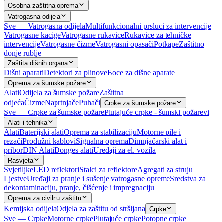
Osobna zaštitna oprema
Vatrogasna odijela
Sve — Vatrogasna odijela
Multifunkcionalni prsluci za intervencije
Vatrogasne kacige
Vatrogasne rukavice
Rukavice za tehničke
intervencije
Vatrogasne čizme
Vatrogasni opasači
Potkape
Zaštitno
donje rublje
Zaštita dišnih organa
Dišni aparati
Detektori za plinove
Boce za dišne aparate
Oprema za šumske požare
Alati
Odijela za šumske požare
Zaštitna
odjeća
Čizme
Naprtnjače
Puhači
Crpke za šumske požare
Sve — Crpke za šumske požare
Plutajuće crpke - šumski požarevi
Alati i tehnika
Alati
Baterijski alati
Oprema za stabilizaciju
Motorne pile i
rezači
Produžni kablovi
Signalna oprema
Dimnjačarski alat i
pribor
DIN Alati
Donges alati
Uređaji za el. vozila
Rasvjeta
Svjetiljke
LED reflektori
Stalci za reflektore
Agregati za struju
Ljestve
Uređaji za pranje i sušenje vatrogasne opreme
Sredstva za
dekontaminaciju, pranje, čišćenje i impregnaciju
Oprema za civilnu zaštitu
Kemijska odijela
Odjela za zaštitu od stršljana
Crpke
Sve — Crpke
Motorne crpke
Plutajuće crpke
Potopne crpke