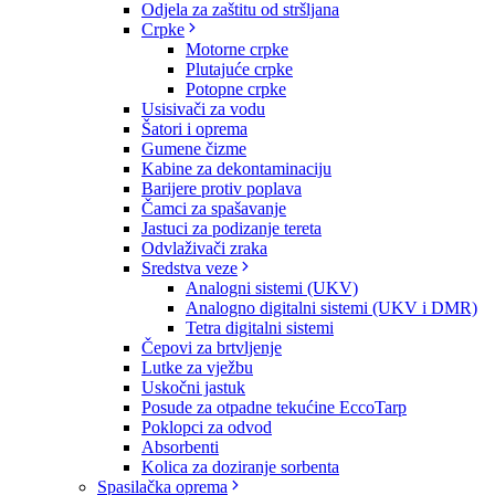
Odjela za zaštitu od stršljana
Crpke
Motorne crpke
Plutajuće crpke
Potopne crpke
Usisivači za vodu
Šatori i oprema
Gumene čizme
Kabine za dekontaminaciju
Barijere protiv poplava
Čamci za spašavanje
Jastuci za podizanje tereta
Odvlaživači zraka
Sredstva veze
Analogni sistemi (UKV)
Analogno digitalni sistemi (UKV i DMR)
Tetra digitalni sistemi
Čepovi za brtvljenje
Lutke za vježbu
Uskočni jastuk
Posude za otpadne tekućine EccoTarp
Poklopci za odvod
Absorbenti
Kolica za doziranje sorbenta
Spasilačka oprema