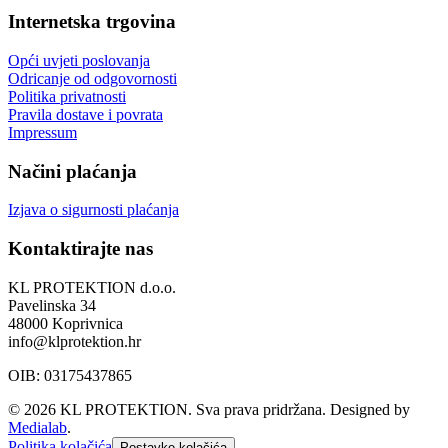
Internetska trgovina
Opći uvjeti poslovanja
Odricanje od odgovornosti
Politika privatnosti
Pravila dostave i povrata
Impressum
Načini plaćanja
Izjava o sigurnosti plaćanja
Kontaktirajte nas
KL PROTEKTION d.o.o.
Pavelinska 34
48000 Koprivnica
info@klprotektion.hr
OIB: 03175437865
© 2026 KL PROTEKTION. Sva prava pridržana.
Designed by
Medialab
.
Politika kolačića
Postavke kolačića