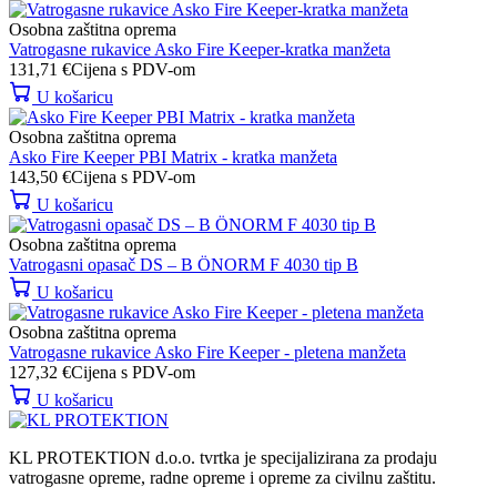
Osobna zaštitna oprema
Vatrogasne rukavice Asko Fire Keeper-kratka manžeta
131,71
€
Cijena s PDV-om
U košaricu
Osobna zaštitna oprema
Asko Fire Keeper PBI Matrix - kratka manžeta
143,50
€
Cijena s PDV-om
U košaricu
Osobna zaštitna oprema
Vatrogasni opasač DS – B ÖNORM F 4030 tip B
U košaricu
Osobna zaštitna oprema
Vatrogasne rukavice Asko Fire Keeper - pletena manžeta
127,32
€
Cijena s PDV-om
U košaricu
KL PROTEKTION d.o.o. tvrtka je specijalizirana za prodaju
vatrogasne opreme, radne opreme i opreme za civilnu zaštitu.