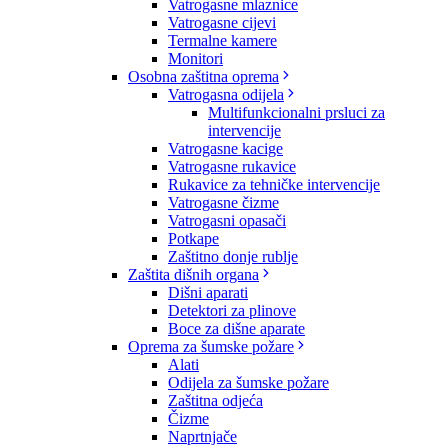
Vatrogasne mlaznice
Vatrogasne cijevi
Termalne kamere
Monitori
Osobna zaštitna oprema
Vatrogasna odijela
Multifunkcionalni prsluci za
intervencije
Vatrogasne kacige
Vatrogasne rukavice
Rukavice za tehničke intervencije
Vatrogasne čizme
Vatrogasni opasači
Potkape
Zaštitno donje rublje
Zaštita dišnih organa
Dišni aparati
Detektori za plinove
Boce za dišne aparate
Oprema za šumske požare
Alati
Odijela za šumske požare
Zaštitna odjeća
Čizme
Naprtnjače