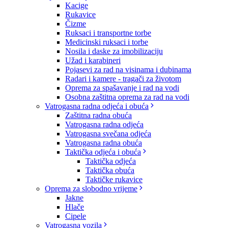
Kacige
Rukavice
Čizme
Ruksaci i transportne torbe
Medicinski ruksaci i torbe
Nosila i daske za imobilizaciju
Užad i karabineri
Pojasevi za rad na visinama i dubinama
Radari i kamere - tragači za životom
Oprema za spašavanje i rad na vodi
Osobna zaštitna oprema za rad na vodi
Vatrogasna radna odjeća i obuća
Zaštitna radna obuća
Vatrogasna radna odjeća
Vatrogasna svečana odjeća
Vatrogasna radna obuća
Taktička odjeća i obuća
Taktička odjeća
Taktička obuća
Taktičke rukavice
Oprema za slobodno vrijeme
Jakne
Hlače
Cipele
Vatrogasna vozila