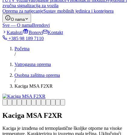
i UTV vozila
Vatrogasne prikolice
Visokotlačni moduli
Svjetlosna i
zvučna signalizacija za vozila
Oprema za natjecanje
Sustav mobilnih jedinica i kontejnera
O nama
Sve — O nama
Brendovi
Katalozi
Bonovi
Kontakt
+385 98 189 7110
Početna
/
Vatrogasna oprema
/
Osobna zaštitna oprema
/
Kaciga MSA F2XR
Kaciga MSA F2XR
Kaciga je izrađena od termoplastične školjke otporne na visoke
temperature. Karakterizira ju izuzetno mala težina. Uključujući