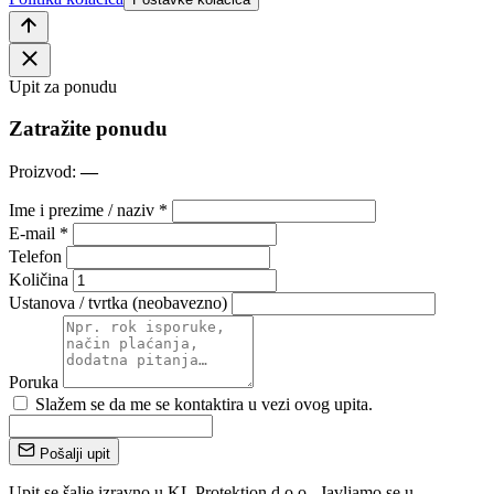
Upit za ponudu
Zatražite ponudu
Proizvod:
—
Ime i prezime / naziv *
E-mail *
Telefon
Količina
Ustanova / tvrtka (neobavezno)
Poruka
Slažem se da me se kontaktira u vezi ovog upita.
Pošalji upit
Upit se šalje izravno u KL Protektion d.o.o.. Javljamo se u