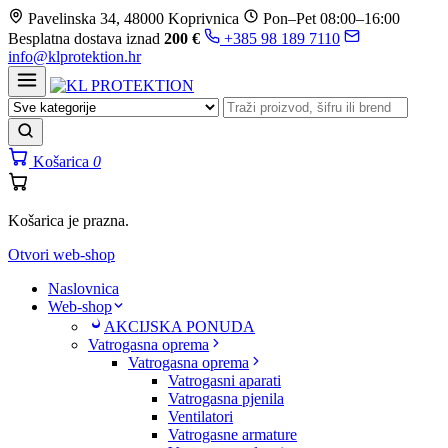
Prijeđi
Pavelinska 34, 48000 Koprivnica
Pon–Pet 08:00–16:00
na
Besplatna dostava iznad
200 €
+385 98 189 7110
sadržaj
info@klprotektion.hr
Košarica
0
Košarica je prazna.
Otvori web-shop
Naslovnica
Web-shop
AKCIJSKA PONUDA
Vatrogasna oprema
Vatrogasna oprema
Vatrogasni aparati
Vatrogasna pjenila
Ventilatori
Vatrogasne armature