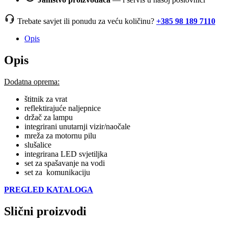
Trebate savjet ili ponudu za veću količinu?
+385 98 189 7110
Opis
Opis
Dodatna oprema:
štitnik za vrat
reflektirajuće naljepnice
držač za lampu
integrirani unutarnji vizir/naočale
mreža za motornu pilu
slušalice
integrirana LED svjetiljka
set za spašavanje na vodi
set za komunikaciju
PREGLED KATALOGA
Slični proizvodi