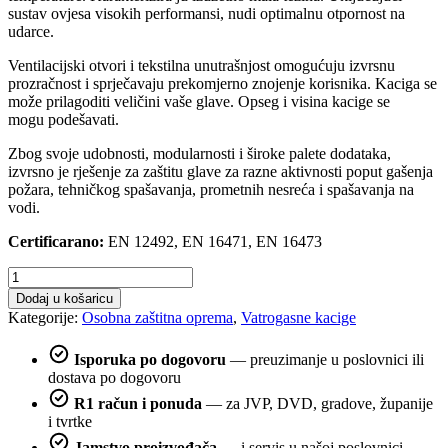
sustav ovjesa visokih performansi, nudi optimalnu otpornost na
udarce.
Ventilacijski otvori i tekstilna unutrašnjost omogućuju izvrsnu
prozračnost i sprječavaju prekomjerno znojenje korisnika. Kaciga se
može prilagoditi veličini vaše glave. Opseg i visina kacige se
mogu podešavati.
Zbog svoje udobnosti, modularnosti i široke palete dodataka,
izvrsno je rješenje za zaštitu glave za razne aktivnosti poput gašenja
požara, tehničkog spašavanja, prometnih nesreća i spašavanja na
vodi.
Certificarano:
EN 12492, EN 16471, EN 16473
Kaciga
MSA
Dodaj u košaricu
F2XR
Kategorije:
Osobna zaštitna oprema
,
Vatrogasne kacige
količina
Isporuka po dogovoru
— preuzimanje u poslovnici ili
dostava po dogovoru
R1 račun i ponuda
— za JVP, DVD, gradove, županije
i tvrtke
Jamstvo proizvođača
— i servis u našoj poslovnici