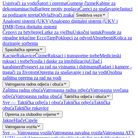
Usisivači za vodu
Šatori i oprema
Gumene čizme
Kabine za
dekontaminaciju
Barijere protiv poplava
Čamci za spašavanje
Jastuci
za podizanje tereta
Odvlaživači zraka
Sredstva veze
Analogni sistemi (UKV)
Analogno digitalni sistemi (UKV i
DMR)
Tetra digitalni sistemi
Čepovi za brtvljenje
Lutke za vježbu
Uskočni jastuk
Posude za
otpadne tekućine EccoTarp
Poklopci za odvod
Absorbenti
Kolica za
doziranje sorbenta
Spasilačka oprema
Kacige
Rukavice
Čizme
Ruksaci i transportne torbe
Medicinski
ruksaci i torbe
Nosila i daske za imobilizaciju
Užad i
karabineri
Pojasevi za rad na visinama i dubinama
Radari i kamere -
tragači za životom
Oprema za spašavanje i rad na vodi
Osobna
zaštitna oprema za rad na vodi
Vatrogasna radna odjeća i obuća
Zaštitna radna obuća
Vatrogasna radna odjeća
Vatrogasna svečana
odjeća
Vatrogasna radna obuća
Taktička odjeća i obuća
Sve — Taktička odjeća i obuća
Taktička odjeća
Taktička
obuća
Taktičke rukavice
Oprema za slobodno vrijeme
Jakne
Hlače
Cipele
Vatrogasna vozila
Sve — Vatrogasna vozila
Vatrogasna navalna vozila
Vatrogasna ATV