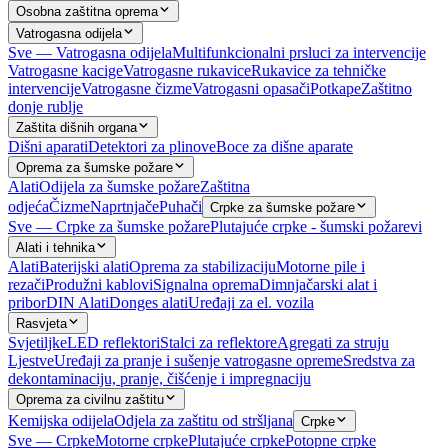
Osobna zaštitna oprema
Vatrogasna odijela
Sve — Vatrogasna odijela
Multifunkcionalni prsluci za intervencije
Vatrogasne kacige
Vatrogasne rukavice
Rukavice za tehničke
intervencije
Vatrogasne čizme
Vatrogasni opasači
Potkape
Zaštitno
donje rublje
Zaštita dišnih organa
Dišni aparati
Detektori za plinove
Boce za dišne aparate
Oprema za šumske požare
Alati
Odijela za šumske požare
Zaštitna
odjeća
Čizme
Naprtnjače
Puhači
Crpke za šumske požare
Sve — Crpke za šumske požare
Plutajuće crpke - šumski požarevi
Alati i tehnika
Alati
Baterijski alati
Oprema za stabilizaciju
Motorne pile i
rezači
Produžni kablovi
Signalna oprema
Dimnjačarski alat i
pribor
DIN Alati
Donges alati
Uređaji za el. vozila
Rasvjeta
Svjetiljke
LED reflektori
Stalci za reflektore
Agregati za struju
Ljestve
Uređaji za pranje i sušenje vatrogasne opreme
Sredstva za
dekontaminaciju, pranje, čišćenje i impregnaciju
Oprema za civilnu zaštitu
Kemijska odijela
Odjela za zaštitu od stršljana
Crpke
Sve — Crpke
Motorne crpke
Plutajuće crpke
Potopne crpke