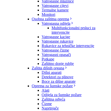
Vatrogasne mlaznice
Vatrogasne cijevi
Termalne kamere
Monitori
Osobna zaštitna oprema
Vatrogasna odijela
Multifunkcionalni prsluci za
intervencije
Vatrogasne kacige
Vatrogasne rukavice
Rukavice za tehničke intervencije
Vatrogasne čizme
Vatrogasni opasači
Potkape
Zaštitno donje rublje
Zaštita dišnih organa
Dišni aparati
Detektori za plinove
Boce za dišne aparate
Oprema za šumske požare
Alati
Odijela za šumske požare
Zaštitna odjeća
Čizme
Naprtnjače