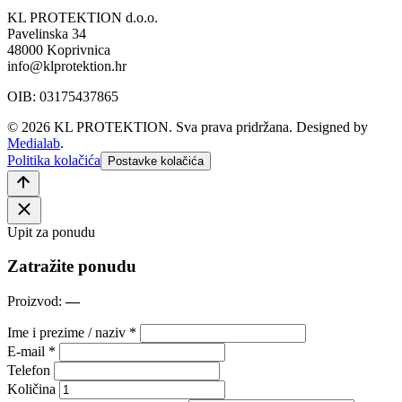
KL PROTEKTION d.o.o.
Pavelinska 34
48000 Koprivnica
info@klprotektion.hr
OIB: 03175437865
© 2026 KL PROTEKTION. Sva prava pridržana.
Designed by
Medialab
.
Politika kolačića
Postavke kolačića
Upit za ponudu
Zatražite ponudu
Proizvod:
—
Ime i prezime / naziv *
E-mail *
Telefon
Količina