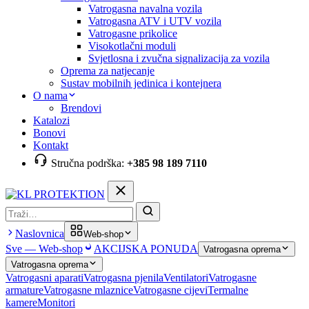
Vatrogasna navalna vozila
Vatrogasna ATV i UTV vozila
Vatrogasne prikolice
Visokotlačni moduli
Svjetlosna i zvučna signalizacija za vozila
Oprema za natjecanje
Sustav mobilnih jedinica i kontejnera
O nama
Brendovi
Katalozi
Bonovi
Kontakt
Stručna podrška:
+385 98 189 7110
Pretraga
Naslovnica
Web-shop
Sve — Web-shop
AKCIJSKA PONUDA
Vatrogasna oprema
Vatrogasna oprema
Vatrogasni aparati
Vatrogasna pjenila
Ventilatori
Vatrogasne
armature
Vatrogasne mlaznice
Vatrogasne cijevi
Termalne
kamere
Monitori