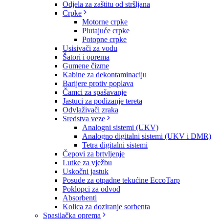
Odjela za zaštitu od stršljana
Crpke
Motorne crpke
Plutajuće crpke
Potopne crpke
Usisivači za vodu
Šatori i oprema
Gumene čizme
Kabine za dekontaminaciju
Barijere protiv poplava
Čamci za spašavanje
Jastuci za podizanje tereta
Odvlaživači zraka
Sredstva veze
Analogni sistemi (UKV)
Analogno digitalni sistemi (UKV i DMR)
Tetra digitalni sistemi
Čepovi za brtvljenje
Lutke za vježbu
Uskočni jastuk
Posude za otpadne tekućine EccoTarp
Poklopci za odvod
Absorbenti
Kolica za doziranje sorbenta
Spasilačka oprema