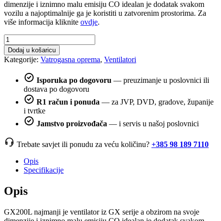
dimenzije i iznimno malu emisiju CO idealan je dodatak svakom
vozilu a najoptimalnije ga je koristiti u zatvorenim prostorima. Za
više informacija kliknite
ovdje
.
VENTILATOR
RAMFAN
Dodaj u košaricu
GX200L
Kategorije:
Vatrogasna oprema
,
Ventilatori
količina
Isporuka po dogovoru
— preuzimanje u poslovnici ili
dostava po dogovoru
R1 račun i ponuda
— za JVP, DVD, gradove, županije
i tvrtke
Jamstvo proizvođača
— i servis u našoj poslovnici
Trebate savjet ili ponudu za veću količinu?
+385 98 189 7110
Opis
Specifikacije
Opis
GX200L najmanji je ventilator iz GX serije a obzirom na svoje
dimenzije i iznimno malu emisiju CO idealan je dodatak svakom