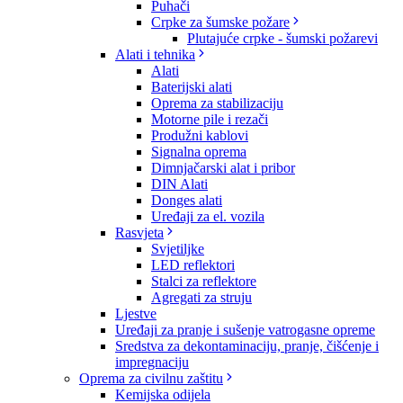
Puhači
Crpke za šumske požare
Plutajuće crpke - šumski požarevi
Alati i tehnika
Alati
Baterijski alati
Oprema za stabilizaciju
Motorne pile i rezači
Produžni kablovi
Signalna oprema
Dimnjačarski alat i pribor
DIN Alati
Donges alati
Uređaji za el. vozila
Rasvjeta
Svjetiljke
LED reflektori
Stalci za reflektore
Agregati za struju
Ljestve
Uređaji za pranje i sušenje vatrogasne opreme
Sredstva za dekontaminaciju, pranje, čišćenje i
impregnaciju
Oprema za civilnu zaštitu
Kemijska odijela