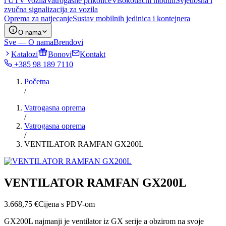
i UTV vozila
Vatrogasne prikolice
Visokotlačni moduli
Svjetlosna i
zvučna signalizacija za vozila
Oprema za natjecanje
Sustav mobilnih jedinica i kontejnera
O nama
Sve — O nama
Brendovi
Katalozi
Bonovi
Kontakt
+385 98 189 7110
Početna
/
Vatrogasna oprema
/
Vatrogasna oprema
/
VENTILATOR RAMFAN GX200L
VENTILATOR RAMFAN GX200L
3.668,75
€
Cijena s PDV-om
GX200L najmanji je ventilator iz GX serije a obzirom na svoje