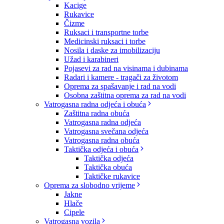
Kacige
Rukavice
Čizme
Ruksaci i transportne torbe
Medicinski ruksaci i torbe
Nosila i daske za imobilizaciju
Užad i karabineri
Pojasevi za rad na visinama i dubinama
Radari i kamere - tragači za životom
Oprema za spašavanje i rad na vodi
Osobna zaštitna oprema za rad na vodi
Vatrogasna radna odjeća i obuća
Zaštitna radna obuća
Vatrogasna radna odjeća
Vatrogasna svečana odjeća
Vatrogasna radna obuća
Taktička odjeća i obuća
Taktička odjeća
Taktička obuća
Taktičke rukavice
Oprema za slobodno vrijeme
Jakne
Hlače
Cipele
Vatrogasna vozila