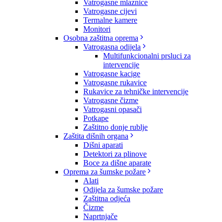
Vatrogasne mlaznice
Vatrogasne cijevi
Termalne kamere
Monitori
Osobna zaštitna oprema
Vatrogasna odijela
Multifunkcionalni prsluci za
intervencije
Vatrogasne kacige
Vatrogasne rukavice
Rukavice za tehničke intervencije
Vatrogasne čizme
Vatrogasni opasači
Potkape
Zaštitno donje rublje
Zaštita dišnih organa
Dišni aparati
Detektori za plinove
Boce za dišne aparate
Oprema za šumske požare
Alati
Odijela za šumske požare
Zaštitna odjeća
Čizme
Naprtnjače