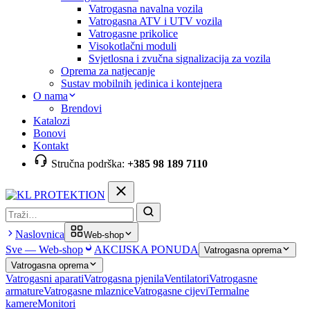
Vatrogasna navalna vozila
Vatrogasna ATV i UTV vozila
Vatrogasne prikolice
Visokotlačni moduli
Svjetlosna i zvučna signalizacija za vozila
Oprema za natjecanje
Sustav mobilnih jedinica i kontejnera
O nama
Brendovi
Katalozi
Bonovi
Kontakt
Stručna podrška:
+385 98 189 7110
Pretraga
Naslovnica
Web-shop
Sve — Web-shop
AKCIJSKA PONUDA
Vatrogasna oprema
Vatrogasna oprema
Vatrogasni aparati
Vatrogasna pjenila
Ventilatori
Vatrogasne
armature
Vatrogasne mlaznice
Vatrogasne cijevi
Termalne
kamere
Monitori