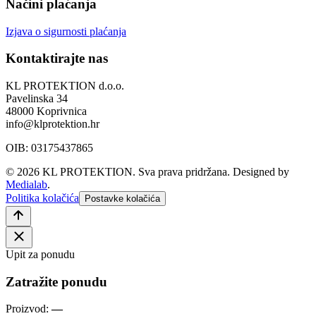
Načini plaćanja
Izjava o sigurnosti plaćanja
Kontaktirajte nas
KL PROTEKTION d.o.o.
Pavelinska 34
48000 Koprivnica
info@klprotektion.hr
OIB: 03175437865
© 2026 KL PROTEKTION. Sva prava pridržana.
Designed by
Medialab
.
Politika kolačića
Postavke kolačića
Upit za ponudu
Zatražite ponudu
Proizvod:
—