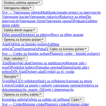
Osobna zaštitna oprema
Vatrogasna odijela
Sve — Vatrogasna odijela
Multifunkcionalni prsluci za intervencije
Vatrogasne kacige
Vatrogasne rukavice
Rukavice za tehničke
intervencije
Vatrogasne čizme
Vatrogasni opasači
Potkape
Zaštitno
donje rublje
Zaštita dišnih organa
Dišni aparati
Detektori za plinove
Boce za dišne aparate
Oprema za šumske požare
Alati
Odijela za šumske požare
Zaštitna
odjeća
Čizme
Naprtnjače
Puhači
Crpke za šumske požare
Sve — Crpke za šumske požare
Plutajuće crpke - šumski požarevi
Alati i tehnika
Alati
Baterijski alati
Oprema za stabilizaciju
Motorne pile i
rezači
Produžni kablovi
Signalna oprema
Dimnjačarski alat i
pribor
DIN Alati
Donges alati
Uređaji za el. vozila
Rasvjeta
Svjetiljke
LED reflektori
Stalci za reflektore
Agregati za struju
Ljestve
Uređaji za pranje i sušenje vatrogasne opreme
Sredstva za
dekontaminaciju, pranje, čišćenje i impregnaciju
Oprema za civilnu zaštitu
Kemijska odijela
Odjela za zaštitu od stršljana
Crpke
Sve — Crpke
Motorne crpke
Plutajuće crpke
Potopne crpke