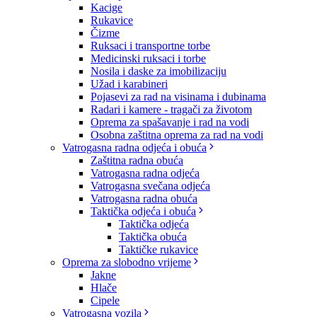
Kacige
Rukavice
Čizme
Ruksaci i transportne torbe
Medicinski ruksaci i torbe
Nosila i daske za imobilizaciju
Užad i karabineri
Pojasevi za rad na visinama i dubinama
Radari i kamere - tragači za životom
Oprema za spašavanje i rad na vodi
Osobna zaštitna oprema za rad na vodi
Vatrogasna radna odjeća i obuća
Zaštitna radna obuća
Vatrogasna radna odjeća
Vatrogasna svečana odjeća
Vatrogasna radna obuća
Taktička odjeća i obuća
Taktička odjeća
Taktička obuća
Taktičke rukavice
Oprema za slobodno vrijeme
Jakne
Hlače
Cipele
Vatrogasna vozila