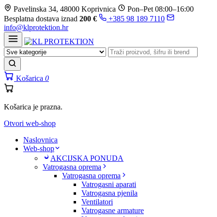
Prijeđi
Pavelinska 34, 48000 Koprivnica
Pon–Pet 08:00–16:00
na
Besplatna dostava iznad
200 €
+385 98 189 7110
sadržaj
info@klprotektion.hr
Košarica
0
Košarica je prazna.
Otvori web-shop
Naslovnica
Web-shop
AKCIJSKA PONUDA
Vatrogasna oprema
Vatrogasna oprema
Vatrogasni aparati
Vatrogasna pjenila
Ventilatori
Vatrogasne armature