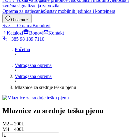
i UTV vozila
Vatrogasne prikolice
Visokotlačni moduli
Svjetlosna i
zvučna signalizacija za vozila
Oprema za natjecanje
Sustav mobilnih jedinica i kontejnera
O nama
Sve — O nama
Brendovi
Katalozi
Bonovi
Kontakt
+385 98 189 7110
Početna
/
Vatrogasna oprema
/
Vatrogasna oprema
/
Mlaznice za srednje tešku pjenu
Mlaznice za srednje tešku pjenu
M2 – 200L
M4 – 400L
Mlaznice