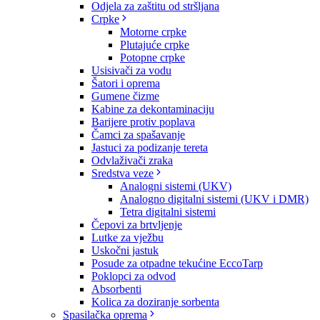
Odjela za zaštitu od stršljana
Crpke
Motorne crpke
Plutajuće crpke
Potopne crpke
Usisivači za vodu
Šatori i oprema
Gumene čizme
Kabine za dekontaminaciju
Barijere protiv poplava
Čamci za spašavanje
Jastuci za podizanje tereta
Odvlaživači zraka
Sredstva veze
Analogni sistemi (UKV)
Analogno digitalni sistemi (UKV i DMR)
Tetra digitalni sistemi
Čepovi za brtvljenje
Lutke za vježbu
Uskočni jastuk
Posude za otpadne tekućine EccoTarp
Poklopci za odvod
Absorbenti
Kolica za doziranje sorbenta
Spasilačka oprema