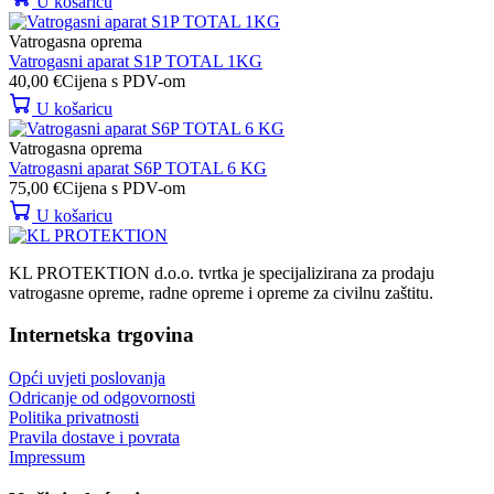
U košaricu
Vatrogasna oprema
Vatrogasni aparat S1P TOTAL 1KG
40,00
€
Cijena s PDV-om
U košaricu
Vatrogasna oprema
Vatrogasni aparat S6P TOTAL 6 KG
75,00
€
Cijena s PDV-om
U košaricu
KL PROTEKTION d.o.o. tvrtka je specijalizirana za prodaju
vatrogasne opreme, radne opreme i opreme za civilnu zaštitu.
Internetska trgovina
Opći uvjeti poslovanja
Odricanje od odgovornosti
Politika privatnosti
Pravila dostave i povrata
Impressum