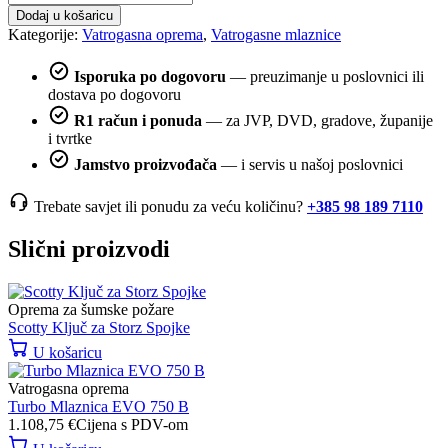
za
Dodaj u košaricu
srednje
Kategorije:
Vatrogasna oprema
,
Vatrogasne mlaznice
tešku
pjenu
Isporuka po dogovoru
— preuzimanje u poslovnici ili
količina
dostava po dogovoru
R1 račun i ponuda
— za JVP, DVD, gradove, županije
i tvrtke
Jamstvo proizvođača
— i servis u našoj poslovnici
Trebate savjet ili ponudu za veću količinu?
+385 98 189 7110
Slični proizvodi
Oprema za šumske požare
Scotty Ključ za Storz Spojke
U košaricu
Vatrogasna oprema
Turbo Mlaznica EVO 750 B
1.108,75
€
Cijena s PDV-om