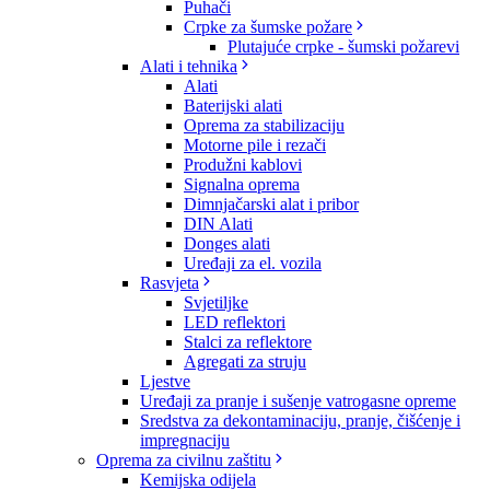
Puhači
Crpke za šumske požare
Plutajuće crpke - šumski požarevi
Alati i tehnika
Alati
Baterijski alati
Oprema za stabilizaciju
Motorne pile i rezači
Produžni kablovi
Signalna oprema
Dimnjačarski alat i pribor
DIN Alati
Donges alati
Uređaji za el. vozila
Rasvjeta
Svjetiljke
LED reflektori
Stalci za reflektore
Agregati za struju
Ljestve
Uređaji za pranje i sušenje vatrogasne opreme
Sredstva za dekontaminaciju, pranje, čišćenje i
impregnaciju
Oprema za civilnu zaštitu
Kemijska odijela