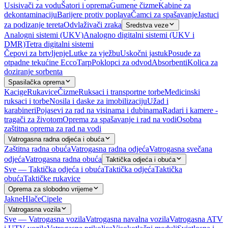
Usisivači za vodu
Šatori i oprema
Gumene čizme
Kabine za
dekontaminaciju
Barijere protiv poplava
Čamci za spašavanje
Jastuci
za podizanje tereta
Odvlaživači zraka
Sredstva veze
Analogni sistemi (UKV)
Analogno digitalni sistemi (UKV i
DMR)
Tetra digitalni sistemi
Čepovi za brtvljenje
Lutke za vježbu
Uskočni jastuk
Posude za
otpadne tekućine EccoTarp
Poklopci za odvod
Absorbenti
Kolica za
doziranje sorbenta
Spasilačka oprema
Kacige
Rukavice
Čizme
Ruksaci i transportne torbe
Medicinski
ruksaci i torbe
Nosila i daske za imobilizaciju
Užad i
karabineri
Pojasevi za rad na visinama i dubinama
Radari i kamere -
tragači za životom
Oprema za spašavanje i rad na vodi
Osobna
zaštitna oprema za rad na vodi
Vatrogasna radna odjeća i obuća
Zaštitna radna obuća
Vatrogasna radna odjeća
Vatrogasna svečana
odjeća
Vatrogasna radna obuća
Taktička odjeća i obuća
Sve — Taktička odjeća i obuća
Taktička odjeća
Taktička
obuća
Taktičke rukavice
Oprema za slobodno vrijeme
Jakne
Hlače
Cipele
Vatrogasna vozila
Sve — Vatrogasna vozila
Vatrogasna navalna vozila
Vatrogasna ATV