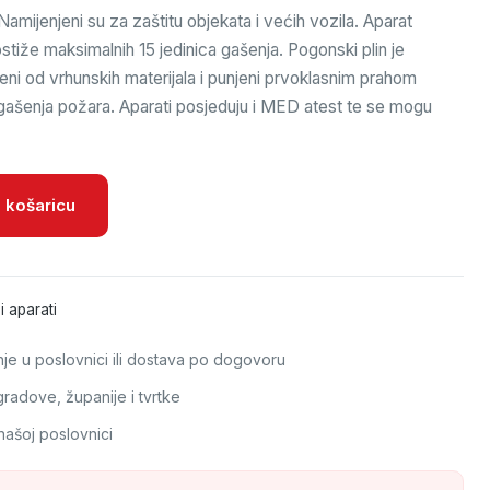
mijenjeni su za zaštitu objekata i većih vozila. Aparat
stiže maksimalnih 15 jedinica gašenja. Pogonski plin je
đeni od vrhunskih materijala i punjeni prvoklasnim prahom
ašenja požara. Aparati posjeduju i MED atest te se mogu
 količina
 košaricu
i aparati
e u poslovnici ili dostava po dogovoru
adove, županije i tvrtke
našoj poslovnici