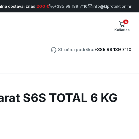
atna dostava iznad
200 €
+385 98 189 7110
info@klprotektion.hr
0
Košarica
Stručna podrška:
+385 98 189 7110
arat S6S TOTAL 6 KG