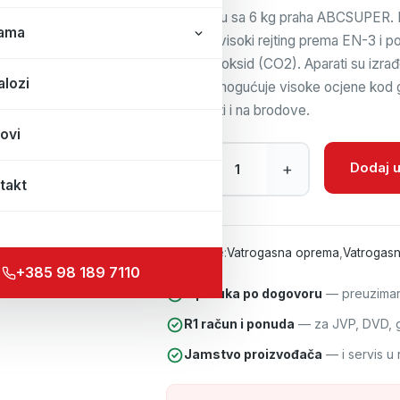
Punjeni su sa 6 kg praha ABCSUPER. Na
ama
S6S ima visoki rejting prema EN-3 i po
ugljični dioksid (CO2). Aparati su izra
alozi
što im omogućuje visoke ocjene kod g
ugrađivati i na brodove.
ovi
Vatrogasni aparat S6S TOTAL 6 KG
Dodaj u
–
+
takt
Kategorije:
Vatrogasna oprema
,
Vatrogasn
+385 98 189 7110
Isporuka po dogovoru
— preuzimanj
R1 račun i ponuda
— za JVP, DVD, gr
Jamstvo proizvođača
— i servis u 