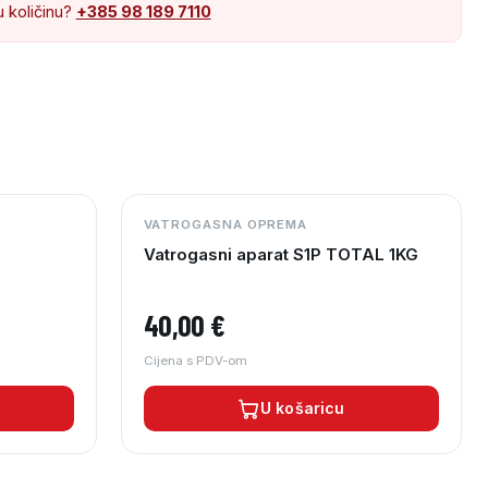
u količinu?
+385 98 189 7110
VATROGASNA OPREMA
Vatrogasni aparat S1P TOTAL 1KG
40,00
€
Cijena s PDV-om
U košaricu