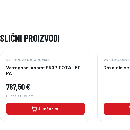
SLIČNI PROIZVODI
VATROGASNA OPREMA
VATROGASNA
Vatrogasni aparat S50P TOTAL 50
Razdjelnice 
KG
787,50
€
Cijena s PDV-om
U košaricu