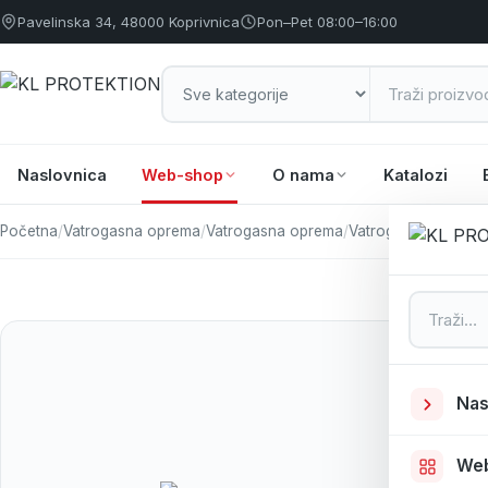
Pavelinska 34, 48000 Koprivnica
Pon–Pet 08:00–16:00
Naslovnica
Web-shop
O nama
Katalozi
Početna
/
Vatrogasna oprema
/
Vatrogasna oprema
/
Vatrogasni aparat
Pretraga
Nas
We