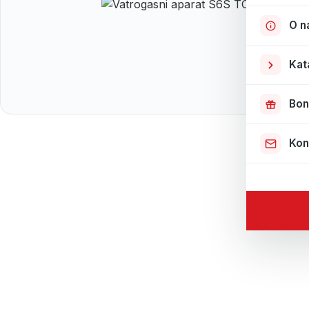
O n
Kat
Bon
Kon