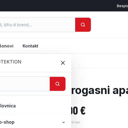
Bespl
Bonovi
Kontakt
 S6S TOTAL 6 KG
Vatrogasni ap
lovnica
165,00
€
b-shop
Cijena s PDV-om