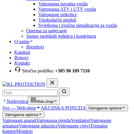
Vatrogasna navalna vozila
Vatrogasna ATV i UTV vozila
Vatrogasne prikolice
Visokotlačni moduli
Svjetlosna i zvučna signalizacija za vozila
Oprema za natjecanje
Sustav mobilnih jedinica i kontejnera
O nama
Brendovi
Katalozi
Bonovi
Kontakt
Stručna podrška:
+385 98 189 7110
Pretraga
Naslovnica
Web-shop
Sve — Web-shop
AKCIJSKA PONUDA
Vatrogasna oprema
Vatrogasna oprema
Vatrogasni aparati
Vatrogasna pjenila
Ventilatori
Vatrogasne
armature
Vatrogasne mlaznice
Vatrogasne cijevi
Termalne
kamere
Monitori