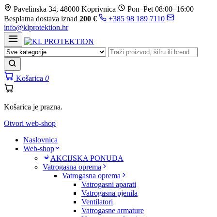
Prijeđi
Pavelinska 34, 48000 Koprivnica
Pon–Pet 08:00–16:00
na
Besplatna dostava iznad
200 €
+385 98 189 7110
sadržaj
info@klprotektion.hr
Košarica
0
Košarica je prazna.
Otvori web-shop
Naslovnica
Web-shop
AKCIJSKA PONUDA
Vatrogasna oprema
Vatrogasna oprema
Vatrogasni aparati
Vatrogasna pjenila
Ventilatori
Vatrogasne armature