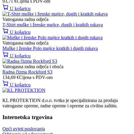
93,71
€
Cijena s PDV-om
U košaricu
Vatrogasna radna odjeća
T-Shirt muške i ženske majice, dugih i kratkih rukava
U košaricu
Vatrogasna radna odjeća
Muške i ženske Polo majice kratkih i dugih rukava
U košaricu
Vatrogasna radna odjeća i obuća
Radna čizma Rockford S3
134,69
€
Cijena s PDV-om
U košaricu
KL PROTEKTION d.o.o. tvrtka je specijalizirana za prodaju
vatrogasne opreme, radne opreme i opreme za civilnu zaštitu.
Internetska trgovina
Opći uvjeti poslovanja