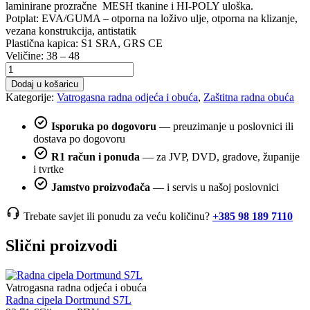
laminirane prozračne MESH tkanine i HI-POLY uloška.
Potplat: EVA/GUMA – otporna na loživo ulje, otporna na klizanje,
vezana konstrukcija, antistatik
Plastična kapica: S1 SRA, GRS CE
Veličine: 38 – 48
Radna
cipela
Dodaj u košaricu
Brisban
Kategorije:
Vatrogasna radna odjeća i obuća
,
Zaštitna radna obuća
S1
količina
Isporuka po dogovoru
— preuzimanje u poslovnici ili
dostava po dogovoru
R1 račun i ponuda
— za JVP, DVD, gradove, županije
i tvrtke
Jamstvo proizvođača
— i servis u našoj poslovnici
Trebate savjet ili ponudu za veću količinu?
+385 98 189 7110
Slični proizvodi
Vatrogasna radna odjeća i obuća
Radna cipela Dortmund S7L