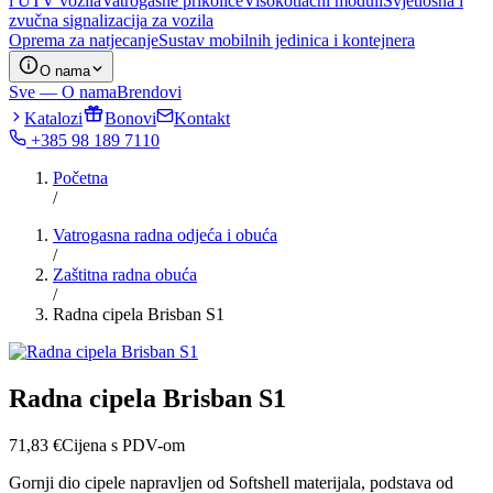
i UTV vozila
Vatrogasne prikolice
Visokotlačni moduli
Svjetlosna i
zvučna signalizacija za vozila
Oprema za natjecanje
Sustav mobilnih jedinica i kontejnera
O nama
Sve — O nama
Brendovi
Katalozi
Bonovi
Kontakt
+385 98 189 7110
Početna
/
Vatrogasna radna odjeća i obuća
/
Zaštitna radna obuća
/
Radna cipela Brisban S1
Radna cipela Brisban S1
71,83
€
Cijena s PDV-om
Gornji dio cipele napravljen od Softshell materijala, podstava od