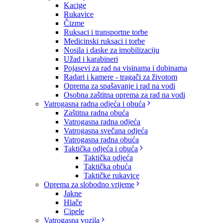
Kacige
Rukavice
Čizme
Ruksaci i transportne torbe
Medicinski ruksaci i torbe
Nosila i daske za imobilizaciju
Užad i karabineri
Pojasevi za rad na visinama i dubinama
Radari i kamere - tragači za životom
Oprema za spašavanje i rad na vodi
Osobna zaštitna oprema za rad na vodi
Vatrogasna radna odjeća i obuća
Zaštitna radna obuća
Vatrogasna radna odjeća
Vatrogasna svečana odjeća
Vatrogasna radna obuća
Taktička odjeća i obuća
Taktička odjeća
Taktička obuća
Taktičke rukavice
Oprema za slobodno vrijeme
Jakne
Hlače
Cipele
Vatrogasna vozila