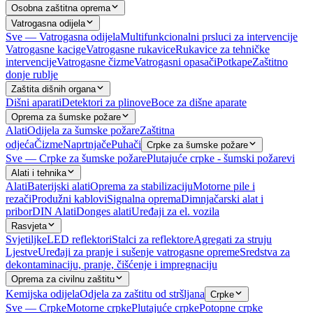
Osobna zaštitna oprema
Vatrogasna odijela
Sve — Vatrogasna odijela
Multifunkcionalni prsluci za intervencije
Vatrogasne kacige
Vatrogasne rukavice
Rukavice za tehničke
intervencije
Vatrogasne čizme
Vatrogasni opasači
Potkape
Zaštitno
donje rublje
Zaštita dišnih organa
Dišni aparati
Detektori za plinove
Boce za dišne aparate
Oprema za šumske požare
Alati
Odijela za šumske požare
Zaštitna
odjeća
Čizme
Naprtnjače
Puhači
Crpke za šumske požare
Sve — Crpke za šumske požare
Plutajuće crpke - šumski požarevi
Alati i tehnika
Alati
Baterijski alati
Oprema za stabilizaciju
Motorne pile i
rezači
Produžni kablovi
Signalna oprema
Dimnjačarski alat i
pribor
DIN Alati
Donges alati
Uređaji za el. vozila
Rasvjeta
Svjetiljke
LED reflektori
Stalci za reflektore
Agregati za struju
Ljestve
Uređaji za pranje i sušenje vatrogasne opreme
Sredstva za
dekontaminaciju, pranje, čišćenje i impregnaciju
Oprema za civilnu zaštitu
Kemijska odijela
Odjela za zaštitu od stršljana
Crpke
Sve — Crpke
Motorne crpke
Plutajuće crpke
Potopne crpke