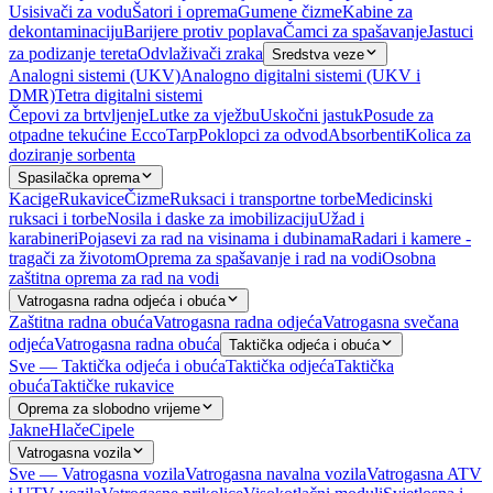
Usisivači za vodu
Šatori i oprema
Gumene čizme
Kabine za
dekontaminaciju
Barijere protiv poplava
Čamci za spašavanje
Jastuci
za podizanje tereta
Odvlaživači zraka
Sredstva veze
Analogni sistemi (UKV)
Analogno digitalni sistemi (UKV i
DMR)
Tetra digitalni sistemi
Čepovi za brtvljenje
Lutke za vježbu
Uskočni jastuk
Posude za
otpadne tekućine EccoTarp
Poklopci za odvod
Absorbenti
Kolica za
doziranje sorbenta
Spasilačka oprema
Kacige
Rukavice
Čizme
Ruksaci i transportne torbe
Medicinski
ruksaci i torbe
Nosila i daske za imobilizaciju
Užad i
karabineri
Pojasevi za rad na visinama i dubinama
Radari i kamere -
tragači za životom
Oprema za spašavanje i rad na vodi
Osobna
zaštitna oprema za rad na vodi
Vatrogasna radna odjeća i obuća
Zaštitna radna obuća
Vatrogasna radna odjeća
Vatrogasna svečana
odjeća
Vatrogasna radna obuća
Taktička odjeća i obuća
Sve — Taktička odjeća i obuća
Taktička odjeća
Taktička
obuća
Taktičke rukavice
Oprema za slobodno vrijeme
Jakne
Hlače
Cipele
Vatrogasna vozila
Sve — Vatrogasna vozila
Vatrogasna navalna vozila
Vatrogasna ATV