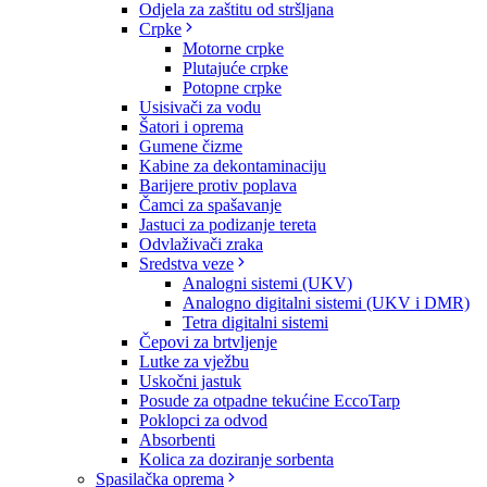
Odjela za zaštitu od stršljana
Crpke
Motorne crpke
Plutajuće crpke
Potopne crpke
Usisivači za vodu
Šatori i oprema
Gumene čizme
Kabine za dekontaminaciju
Barijere protiv poplava
Čamci za spašavanje
Jastuci za podizanje tereta
Odvlaživači zraka
Sredstva veze
Analogni sistemi (UKV)
Analogno digitalni sistemi (UKV i DMR)
Tetra digitalni sistemi
Čepovi za brtvljenje
Lutke za vježbu
Uskočni jastuk
Posude za otpadne tekućine EccoTarp
Poklopci za odvod
Absorbenti
Kolica za doziranje sorbenta
Spasilačka oprema