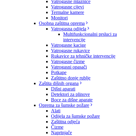
Vatrogasne mlaznice
Vatrogasne cijevi
Termalne kamere
Monitori
Osobna zaštitna oprema
Vatrogasna odijela
Multifunkcionalni prsluci za
intervencije
Vatrogasne kacige
Vatrogasne rukavice
Rukavice za tehničke intervencije
Vatrogasne čizme
Vatrogasni opasači
Potkape
Zaštitno donje rublje
Zaštita dišnih organa
Dišni aparati
Detektori za plinove
Boce za dišne aparate
Oprema za šumske požare
Alati
Odijela za šumske požare
Zaštitna odjeća
Čizme
Naprtnjače