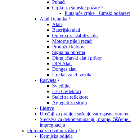
Puhači
Crpke za šumske požare
Plutajuće crpke - šumski požarevi
Alati i tehnika
Alati
Baterijski alati
Oprema za stabilizaciju
Motorne pile i rezači
Produžni kablovi
Signalna oprema
Dimnjačarski alat i pribor
DIN Alati
Donges alati
Uređaji za el. vozila
Rasvjeta
Svjetiljke
LED reflektori
Stalci za reflektore
Agregati za struju
Ljestve
Uređaji za pranje i sušenje vatrogasne opreme
Sredstva za dekontaminaciju, pranje, čišćenje i
impregnaciju
Oprema za civilnu zaštitu
Kemijska odijela