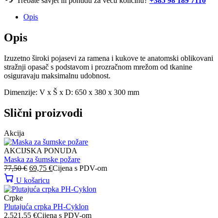
Trebate savjet ili ponudu za veću količinu?
+385 98 189 7110
Opis
Opis
Izuzetno široki pojasevi za ramena i kukove te anatomski oblikovani
stražnji opasač s podstavom i prozračnom mrežom od tkanine
osiguravaju maksimalnu udobnost.
Dimenzije: V x Š x D: 650 x 380 x 300 mm
Slični proizvodi
Akcija
AKCIJSKA PONUDA
Maska za šumske požare
Izvorna
Trenutna
77,50
€
69,75
€
Cijena s PDV-om
cijena
cijena
U košaricu
bila
je:
je:
69,75 €.
Crpke
77,50 €.
Plutajuća crpka PH-Cyklon
2.521,55
€
Cijena s PDV-om