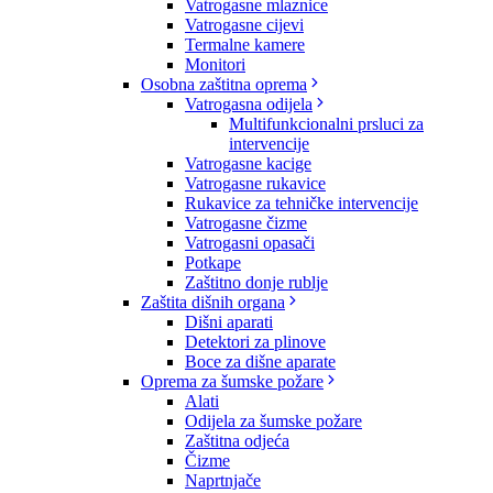
Vatrogasne mlaznice
Vatrogasne cijevi
Termalne kamere
Monitori
Osobna zaštitna oprema
Vatrogasna odijela
Multifunkcionalni prsluci za
intervencije
Vatrogasne kacige
Vatrogasne rukavice
Rukavice za tehničke intervencije
Vatrogasne čizme
Vatrogasni opasači
Potkape
Zaštitno donje rublje
Zaštita dišnih organa
Dišni aparati
Detektori za plinove
Boce za dišne aparate
Oprema za šumske požare
Alati
Odijela za šumske požare
Zaštitna odjeća
Čizme
Naprtnjače