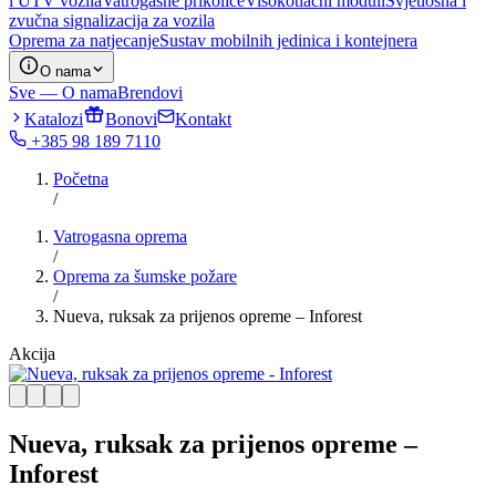
i UTV vozila
Vatrogasne prikolice
Visokotlačni moduli
Svjetlosna i
zvučna signalizacija za vozila
Oprema za natjecanje
Sustav mobilnih jedinica i kontejnera
O nama
Sve — O nama
Brendovi
Katalozi
Bonovi
Kontakt
+385 98 189 7110
Početna
/
Vatrogasna oprema
/
Oprema za šumske požare
/
Nueva, ruksak za prijenos opreme – Inforest
Akcija
Nueva, ruksak za prijenos opreme –
Inforest