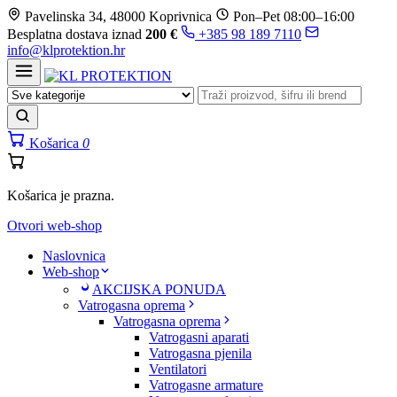
Prijeđi
Pavelinska 34, 48000 Koprivnica
Pon–Pet 08:00–16:00
na
Besplatna dostava iznad
200 €
+385 98 189 7110
sadržaj
info@klprotektion.hr
Košarica
0
Košarica je prazna.
Otvori web-shop
Naslovnica
Web-shop
AKCIJSKA PONUDA
Vatrogasna oprema
Vatrogasna oprema
Vatrogasni aparati
Vatrogasna pjenila
Ventilatori
Vatrogasne armature