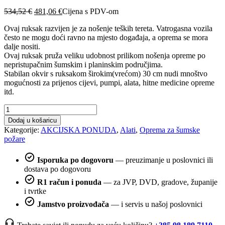
Izvorna
Trenutna
534,52
€
481,06
€
Cijena s PDV-om
cijena
cijena
Ovaj ruksak razvijen je za nošenje teških tereta. Vatrogasna vozila
bila
je:
često ne mogu doći ravno na mjesto događaja, a oprema se mora
je:
481,06 €.
dalje nositi.
534,52 €.
Ovaj ruksak pruža veliku udobnost prilikom nošenja opreme po
nepristupačnim šumskim i planinskim područjima.
Stabilan okvir s ruksakom širokim(vrećom) 30 cm nudi mnoštvo
mogućnosti za prijenos cijevi, pumpi, alata, hitne medicine opreme
itd.
Nueva,
ruksak
Dodaj u košaricu
za
Kategorije:
AKCIJSKA PONUDA
,
Alati
,
Oprema za šumske
prijenos
požare
opreme
-
Isporuka po dogovoru
— preuzimanje u poslovnici ili
Inforest
dostava po dogovoru
količina
R1 račun i ponuda
— za JVP, DVD, gradove, županije
i tvrtke
Jamstvo proizvođača
— i servis u našoj poslovnici