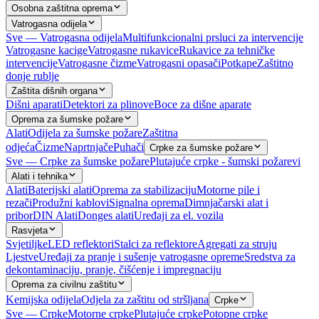
Osobna zaštitna oprema
Vatrogasna odijela
Sve — Vatrogasna odijela
Multifunkcionalni prsluci za intervencije
Vatrogasne kacige
Vatrogasne rukavice
Rukavice za tehničke
intervencije
Vatrogasne čizme
Vatrogasni opasači
Potkape
Zaštitno
donje rublje
Zaštita dišnih organa
Dišni aparati
Detektori za plinove
Boce za dišne aparate
Oprema za šumske požare
Alati
Odijela za šumske požare
Zaštitna
odjeća
Čizme
Naprtnjače
Puhači
Crpke za šumske požare
Sve — Crpke za šumske požare
Plutajuće crpke - šumski požarevi
Alati i tehnika
Alati
Baterijski alati
Oprema za stabilizaciju
Motorne pile i
rezači
Produžni kablovi
Signalna oprema
Dimnjačarski alat i
pribor
DIN Alati
Donges alati
Uređaji za el. vozila
Rasvjeta
Svjetiljke
LED reflektori
Stalci za reflektore
Agregati za struju
Ljestve
Uređaji za pranje i sušenje vatrogasne opreme
Sredstva za
dekontaminaciju, pranje, čišćenje i impregnaciju
Oprema za civilnu zaštitu
Kemijska odijela
Odjela za zaštitu od stršljana
Crpke
Sve — Crpke
Motorne crpke
Plutajuće crpke
Potopne crpke