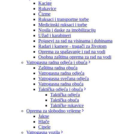
Kacige
Rukavice
Čizme
Ruksaci i transportne torbe
Medicinski ruksaci i torbe
Nosila i daske za imobilizaciju
Užad i karabineri
Pojasevi za rad na visinama i dubinama
Radari i kamere - tragači za životom
Oprema za spašavanje i rad na vodi
Osobna zaštitna oprema za rad na vodi
Vatrogasna radna odjeća i obuća
Zaštitna radna obuća
Vatrogasna radna odjeća
Vatrogasna svečana odjeća
Vatrogasna radna obuća
Taktička odjeća i obuća
Taktička odjeća
Taktička obuća
Taktičke rukavice
Oprema za slobodno vrijeme
Jakne
Hlače
Cipele
Vatrogasna vozila