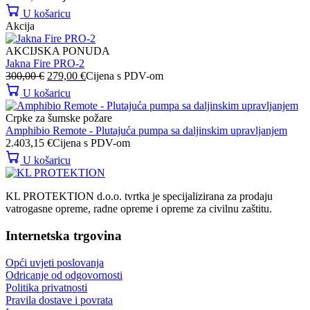
U košaricu
Akcija
AKCIJSKA PONUDA
Jakna Fire PRO-2
Izvorna
Trenutna
300,00
€
279,00
€
Cijena s PDV-om
cijena
cijena
U košaricu
bila
je:
je:
279,00 €.
Crpke za šumske požare
300,00 €.
Amphibio Remote - Plutajuća pumpa sa daljinskim upravljanjem
2.403,15
€
Cijena s PDV-om
U košaricu
KL PROTEKTION d.o.o. tvrtka je specijalizirana za prodaju
vatrogasne opreme, radne opreme i opreme za civilnu zaštitu.
Internetska trgovina
Opći uvjeti poslovanja
Odricanje od odgovornosti
Politika privatnosti
Pravila dostave i povrata