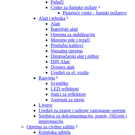
Puhači
Crpke za šumske požare
Plutajuće crpke - šumski požarevi
Alati i tehnika
Alati
Baterijski alati
Oprema za stabilizaciju
Motorne pile i rezači
Produžni kablovi
Signalna oprema
Dimnjačarski alat i pribor
DIN Alati
Donges alati
Uređaji za el. vozila
Rasvjeta
Svjetiljke
LED reflektori
Stalci za reflektore
Agregati za struju
Ljestve
Uređaji za pranje i sušenje vatrogasne opreme
Sredstva za dekontaminaciju, pranje, čišćenje i
impregnaciju
Oprema za civilnu zaštitu
Kemijska odijela