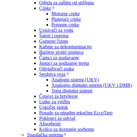
Odjela za zaštitu od stršljana
Crpke
Motorne crpke
Plutajuće crpke
Potopne crpke
Usisivači za vodu
Šatori i oprema
Gumene čizme
Kabine za dekontaminaciju
Barijere protiv poplava
Čamci za spašavanje
Jastuci za podizanje tereta
Odvlaživači zraka
Sredstva veze
Analogni sistemi (UKV)
Analogno digitalni sistemi (UKV i DMR)
Tetra digitalni sistemi
Čepovi za brtvljenje
Lutke za vježbu
Uskočni jastuk
Posude za otpadne tekućine EccoTarp
Poklopci za odvod
Absorbenti
Kolica za doziranje sorbenta
Spasilačka oprema