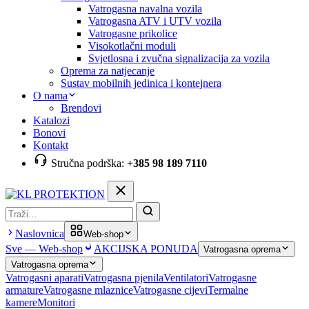
Vatrogasna navalna vozila
Vatrogasna ATV i UTV vozila
Vatrogasne prikolice
Visokotlačni moduli
Svjetlosna i zvučna signalizacija za vozila
Oprema za natjecanje
Sustav mobilnih jedinica i kontejnera
O nama
Brendovi
Katalozi
Bonovi
Kontakt
Stručna podrška:
+385 98 189 7110
Pretraga
Naslovnica
Web-shop
Sve — Web-shop
AKCIJSKA PONUDA
Vatrogasna oprema
Vatrogasna oprema
Vatrogasni aparati
Vatrogasna pjenila
Ventilatori
Vatrogasne
armature
Vatrogasne mlaznice
Vatrogasne cijevi
Termalne
kamere
Monitori