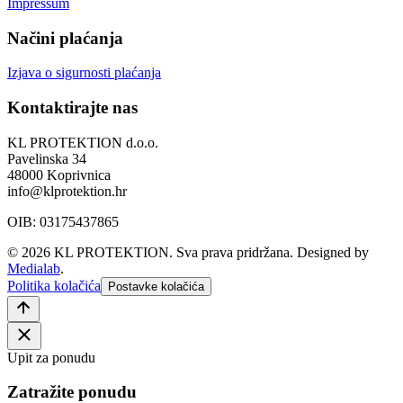
Impressum
Načini plaćanja
Izjava o sigurnosti plaćanja
Kontaktirajte nas
KL PROTEKTION d.o.o.
Pavelinska 34
48000 Koprivnica
info@klprotektion.hr
OIB: 03175437865
© 2026 KL PROTEKTION. Sva prava pridržana.
Designed by
Medialab
.
Politika kolačića
Postavke kolačića
Upit za ponudu
Zatražite ponudu