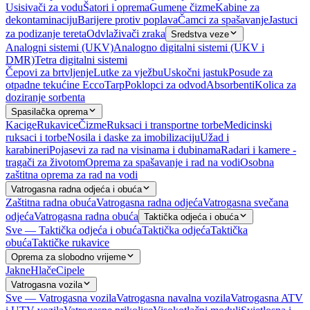
Usisivači za vodu
Šatori i oprema
Gumene čizme
Kabine za
dekontaminaciju
Barijere protiv poplava
Čamci za spašavanje
Jastuci
za podizanje tereta
Odvlaživači zraka
Sredstva veze
Analogni sistemi (UKV)
Analogno digitalni sistemi (UKV i
DMR)
Tetra digitalni sistemi
Čepovi za brtvljenje
Lutke za vježbu
Uskočni jastuk
Posude za
otpadne tekućine EccoTarp
Poklopci za odvod
Absorbenti
Kolica za
doziranje sorbenta
Spasilačka oprema
Kacige
Rukavice
Čizme
Ruksaci i transportne torbe
Medicinski
ruksaci i torbe
Nosila i daske za imobilizaciju
Užad i
karabineri
Pojasevi za rad na visinama i dubinama
Radari i kamere -
tragači za životom
Oprema za spašavanje i rad na vodi
Osobna
zaštitna oprema za rad na vodi
Vatrogasna radna odjeća i obuća
Zaštitna radna obuća
Vatrogasna radna odjeća
Vatrogasna svečana
odjeća
Vatrogasna radna obuća
Taktička odjeća i obuća
Sve — Taktička odjeća i obuća
Taktička odjeća
Taktička
obuća
Taktičke rukavice
Oprema za slobodno vrijeme
Jakne
Hlače
Cipele
Vatrogasna vozila
Sve — Vatrogasna vozila
Vatrogasna navalna vozila
Vatrogasna ATV