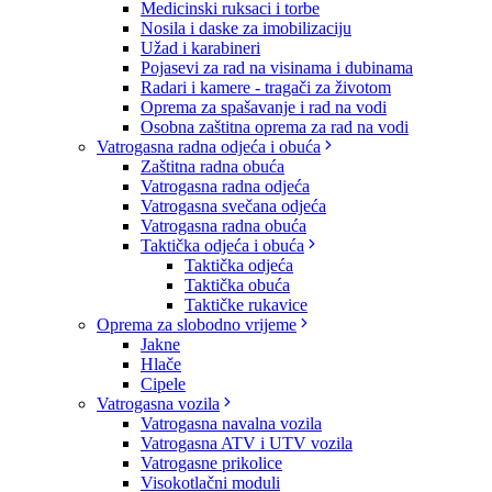
Medicinski ruksaci i torbe
Nosila i daske za imobilizaciju
Užad i karabineri
Pojasevi za rad na visinama i dubinama
Radari i kamere - tragači za životom
Oprema za spašavanje i rad na vodi
Osobna zaštitna oprema za rad na vodi
Vatrogasna radna odjeća i obuća
Zaštitna radna obuća
Vatrogasna radna odjeća
Vatrogasna svečana odjeća
Vatrogasna radna obuća
Taktička odjeća i obuća
Taktička odjeća
Taktička obuća
Taktičke rukavice
Oprema za slobodno vrijeme
Jakne
Hlače
Cipele
Vatrogasna vozila
Vatrogasna navalna vozila
Vatrogasna ATV i UTV vozila
Vatrogasne prikolice
Visokotlačni moduli