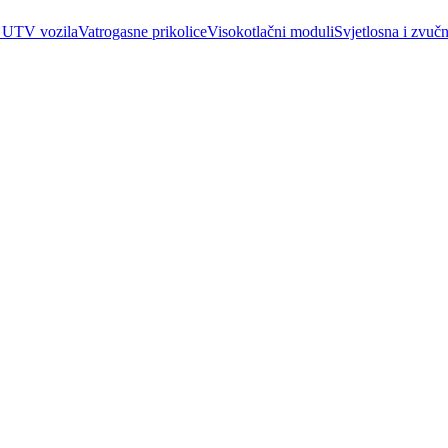
 UTV vozila
Vatrogasne prikolice
Visokotlačni moduli
Svjetlosna i zvučn