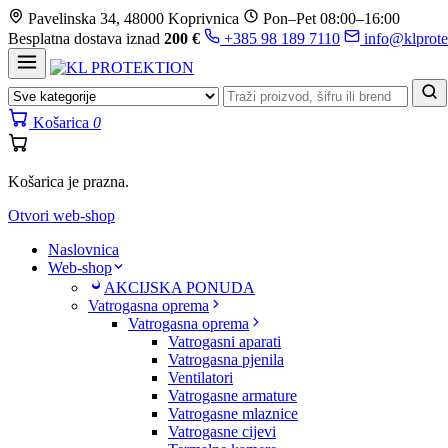
Prijeđi
Pavelinska 34, 48000 Koprivnica
Pon–Pet 08:00–16:00
na
Besplatna dostava iznad
200 €
+385 98 189 7110
info@klprote
sadržaj
Košarica
0
Košarica je prazna.
Otvori web-shop
Naslovnica
Web-shop
AKCIJSKA PONUDA
Vatrogasna oprema
Vatrogasna oprema
Vatrogasni aparati
Vatrogasna pjenila
Ventilatori
Vatrogasne armature
Vatrogasne mlaznice
Vatrogasne cijevi