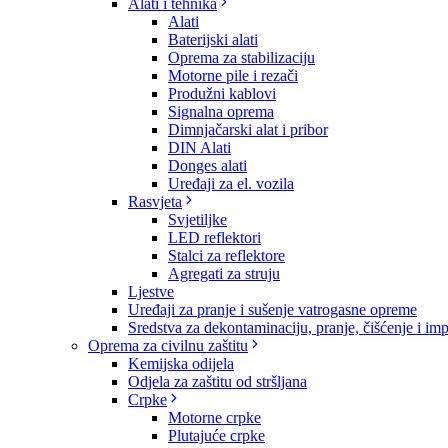
Alati i tehnika
Alati
Baterijski alati
Oprema za stabilizaciju
Motorne pile i rezači
Produžni kablovi
Signalna oprema
Dimnjačarski alat i pribor
DIN Alati
Donges alati
Uređaji za el. vozila
Rasvjeta
Svjetiljke
LED reflektori
Stalci za reflektore
Agregati za struju
Ljestve
Uređaji za pranje i sušenje vatrogasne opreme
Sredstva za dekontaminaciju, pranje, čišćenje i im
Oprema za civilnu zaštitu
Kemijska odijela
Odjela za zaštitu od stršljana
Crpke
Motorne crpke
Plutajuće crpke