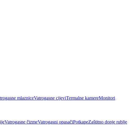
trogasne mlaznice
Vatrogasne cijevi
Termalne kamere
Monitori
ije
Vatrogasne čizme
Vatrogasni opasači
Potkape
Zaštitno donje rublje