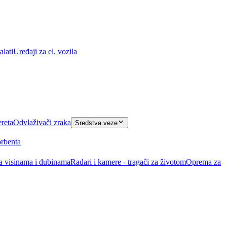
lati
Uređaji za el. vozila
ereta
Odvlaživači zraka
Sredstva veze
orbenta
na visinama i dubinama
Radari i kamere - tragači za životom
Oprema za