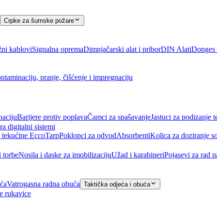
Crpke za šumske požare
ni kablovi
Signalna oprema
Dimnjačarski alat i pribor
DIN Alati
Donges a
ntaminaciju, pranje, čišćenje i impregnaciju
naciju
Barijere protiv poplava
Čamci za spašavanje
Jastuci za podizanje t
ra digitalni sistemi
 tekućine EccoTarp
Poklopci za odvod
Absorbenti
Kolica za doziranje s
i torbe
Nosila i daske za imobilizaciju
Užad i karabineri
Pojasevi za rad 
eća
Vatrogasna radna obuća
Taktička odjeća i obuća
e rukavice