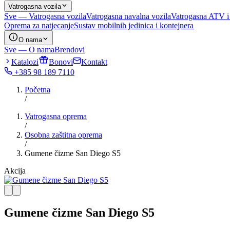
Vatrogasna vozila
Sve — Vatrogasna vozila
Vatrogasna navalna vozila
Vatrogasna ATV i
Oprema za natjecanje
Sustav mobilnih jedinica i kontejnera
O nama
Sve — O nama
Brendovi
Katalozi
Bonovi
Kontakt
+385 98 189 7110
Početna
/
Vatrogasna oprema
/
Osobna zaštitna oprema
/
Gumene čizme San Diego S5
Akcija
Gumene čizme San Diego S5