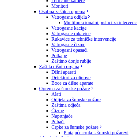
Termalne kamere
Monitori
Osobna zaštitna oprema
Vatrogasna odijela
Multifunkcionalni prsluci za intervenc
Vatrogasne kacige
Vatrogasne rukavice
Rukavice za tehničke intervencije
Vatrogasne čizme
Vatrogasni opasači
Potkape
Zaštitno donje rublje
Zaštita dišnih organa
Dišni aparati
Detektori za plinove
Boce za dišne aparate
Oprema za šumske požare
Alati
Odijela za šumske požare
Zaštitna odjeća
Čizme
Naprtnjače
Puhači
Crpke za šumske požare
Plutajuće crpke - šumski požarevi