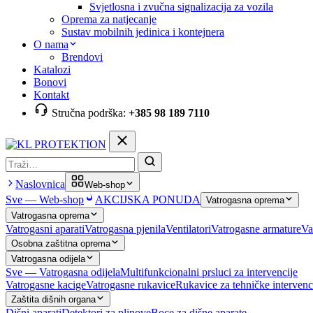
Svjetlosna i zvučna signalizacija za vozila
Oprema za natjecanje
Sustav mobilnih jedinica i kontejnera
O nama
Brendovi
Katalozi
Bonovi
Kontakt
Stručna podrška:
+385 98 189 7110
Pretraga
Naslovnica
Web-shop
Sve — Web-shop
AKCIJSKA PONUDA
Vatrogasna oprema
Vatrogasna oprema
Vatrogasni aparati
Vatrogasna pjenila
Ventilatori
Vatrogasne armature
Va
Osobna zaštitna oprema
Vatrogasna odijela
Sve — Vatrogasna odijela
Multifunkcionalni prsluci za intervencije
Vatrogasne kacige
Vatrogasne rukavice
Rukavice za tehničke intervenc
Zaštita dišnih organa
Dišni aparati
Detektori za plinove
Boce za dišne aparate