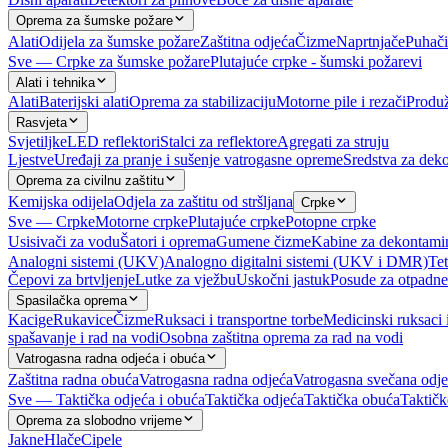
Oprema za šumske požare
Alati
Odijela za šumske požare
Zaštitna odjeća
Čizme
Naprtnjače
Puhači
Sve — Crpke za šumske požare
Plutajuće crpke - šumski požarevi
Alati i tehnika
Alati
Baterijski alati
Oprema za stabilizaciju
Motorne pile i rezači
Produž
Rasvjeta
Svjetiljke
LED reflektori
Stalci za reflektore
Agregati za struju
Ljestve
Uređaji za pranje i sušenje vatrogasne opreme
Sredstva za deko
Oprema za civilnu zaštitu
Kemijska odijela
Odjela za zaštitu od stršljana
Crpke
Sve — Crpke
Motorne crpke
Plutajuće crpke
Potopne crpke
Usisivači za vodu
Šatori i oprema
Gumene čizme
Kabine za dekontami
Analogni sistemi (UKV)
Analogno digitalni sistemi (UKV i DMR)
Tet
Čepovi za brtvljenje
Lutke za vježbu
Uskočni jastuk
Posude za otpadne
Spasilačka oprema
Kacige
Rukavice
Čizme
Ruksaci i transportne torbe
Medicinski ruksaci 
spašavanje i rad na vodi
Osobna zaštitna oprema za rad na vodi
Vatrogasna radna odjeća i obuća
Zaštitna radna obuća
Vatrogasna radna odjeća
Vatrogasna svečana odj
Sve — Taktička odjeća i obuća
Taktička odjeća
Taktička obuća
Taktičk
Oprema za slobodno vrijeme
Jakne
Hlače
Cipele