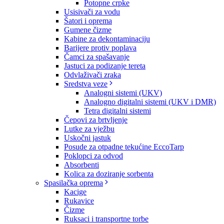
Potopne crpke
Usisivači za vodu
Šatori i oprema
Gumene čizme
Kabine za dekontaminaciju
Barijere protiv poplava
Čamci za spašavanje
Jastuci za podizanje tereta
Odvlaživači zraka
Sredstva veze
Analogni sistemi (UKV)
Analogno digitalni sistemi (UKV i DMR)
Tetra digitalni sistemi
Čepovi za brtvljenje
Lutke za vježbu
Uskočni jastuk
Posude za otpadne tekućine EccoTarp
Poklopci za odvod
Absorbenti
Kolica za doziranje sorbenta
Spasilačka oprema
Kacige
Rukavice
Čizme
Ruksaci i transportne torbe