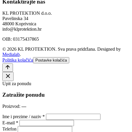
Kontaktirajte nas
KL PROTEKTION d.o.o.
Pavelinska 34
48000 Koprivnica
info@klprotektion.hr
OIB: 03175437865
© 2026 KL PROTEKTION. Sva prava pridržana.
Designed by
Medialab
.
Politika kolačića
Postavke kolačića
Upit za ponudu
Zatražite ponudu
Proizvod:
—
Ime i prezime / naziv *
E-mail *
Telefon