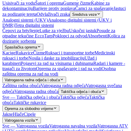
Usisivači za vodu
Šatori i oprema
Gumene čizme
Kabine za
dekontaminaciju
Barijere protiv poplava
Čamci za spašavanje
Jastuci
za podizanje tereta
Odvlaživači zraka
Sredstva veze
Analogni sistemi (UKV)
Analogno digitalni sistemi (UKV i
DMR)
Tetra digitalni sistemi
Čepovi za brtvljenje
Lutke za vježbu
Uskočni jastuk
Posude za
otpadne tekućine EccoTarp
Poklopci za odvod
Absorbenti
Kolica za
doziranje sorbenta
Spasilačka oprema
Kacige
Rukavice
Čizme
Ruksaci i transportne torbe
Medicinski
ruksaci i torbe
Nosila i daske za imobilizaciju
Užad i
karabineri
Pojasevi za rad na visinama i dubinama
Radari i kamere -
tragači za životom
Oprema za spašavanje i rad na vodi
Osobna
zaštitna oprema za rad na vodi
Vatrogasna radna odjeća i obuća
Zaštitna radna obuća
Vatrogasna radna odjeća
Vatrogasna svečana
odjeća
Vatrogasna radna obuća
Taktička odjeća i obuća
Sve — Taktička odjeća i obuća
Taktička odjeća
Taktička
obuća
Taktičke rukavice
Oprema za slobodno vrijeme
Jakne
Hlače
Cipele
Vatrogasna vozila
Sve — Vatrogasna vozila
Vatrogasna navalna vozila
Vatrogasna ATV