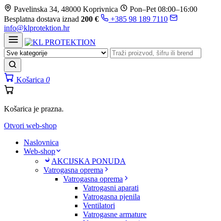
Prijeđi
Pavelinska 34, 48000 Koprivnica
Pon–Pet 08:00–16:00
na
Besplatna dostava iznad
200 €
+385 98 189 7110
sadržaj
info@klprotektion.hr
Košarica
0
Košarica je prazna.
Otvori web-shop
Naslovnica
Web-shop
AKCIJSKA PONUDA
Vatrogasna oprema
Vatrogasna oprema
Vatrogasni aparati
Vatrogasna pjenila
Ventilatori
Vatrogasne armature