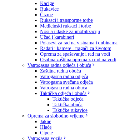
Kacige
Rukavice
Čizme
Ruksaci i transportne torbe
Medicinski ruksaci i torbe
Nosila i daske za imobilizaciju
Užad i karabineri
Pojasevi za rad na visinama i dubinama
Radari i kamere - tragači za životom
Oprema za spašavanje i rad na vodi
Osobna zaštitna oprema za rad na vodi
Vatrogasna radna odjeća i obuća
Zaštitna radna obuća
Vatrogasna radna odjeća
Vatrogasna svečana odjeća
Vatrogasna radna obuća
Taktička odjeća i obuća
Taktička odjeća
Taktička obuća
Taktičke rukavice
Oprema za slobodno vrijeme
Jakne
Hlače
Cipele
Vatrogasna vozila