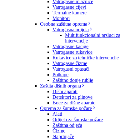
Vatrogasne mlaznice
Vatrogasne cijevi
Termalne kamere
Monitori
Osobna zaštitna oprema
Vatrogasna odijela
Multifunkcionalni prsluci za
intervencije
Vatrogasne kacige
Vatrogasne rukavice
Rukavice za tehničke intervencije
Vatrogasne čizme
Vatrogasni opasači
Potkape
Zaštitno donje rublje
Zaštita dišnih organa
Dišni aparati
Detektori za plinove
Boce za dišne aparate
Oprema za šumske požare
Alati
Odijela za šumske požare
Zaštitna odjeća
Čizme
Naprtnjače