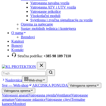
Vatrogasna navalna vozila
Vatrogasna ATV i UTV vozila
Vatrogasne prikolice
Visokotlačni moduli
Svjetlosna i zvučna signalizacija za vozila
Oprema za natjecanje
Sustav mobilnih jedinica i kontejnera
O nama
Brendovi
Katalozi
Bonovi
Kontakt
Stručna podrška:
+385 98 189 7110
Pretraga
Naslovnica
Web-shop
Sve — Web-shop
AKCIJSKA PONUDA
Vatrogasna oprema
Vatrogasna oprema
Vatrogasni aparati
Vatrogasna pjenila
Ventilatori
Vatrogasne
armature
Vatrogasne mlaznice
Vatrogasne cijevi
Termalne
kamere
Monitori