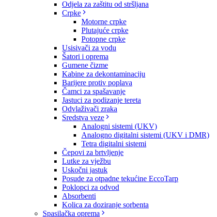
Odjela za zaštitu od stršljana
Crpke
Motorne crpke
Plutajuće crpke
Potopne crpke
Usisivači za vodu
Šatori i oprema
Gumene čizme
Kabine za dekontaminaciju
Barijere protiv poplava
Čamci za spašavanje
Jastuci za podizanje tereta
Odvlaživači zraka
Sredstva veze
Analogni sistemi (UKV)
Analogno digitalni sistemi (UKV i DMR)
Tetra digitalni sistemi
Čepovi za brtvljenje
Lutke za vježbu
Uskočni jastuk
Posude za otpadne tekućine EccoTarp
Poklopci za odvod
Absorbenti
Kolica za doziranje sorbenta
Spasilačka oprema