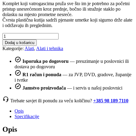
Komplet koji vatrogascima pruža sve što im je potrebno za početni
pristup unesrećenom kroz prednje, bočno ili stražnje staklo po
dolasku na mjesto prometne nesreće.
Čvrsta plastična kutija sadrži pjenaste umetke koji sigurno drže alate
i održavaju ih preglednim.
Donges
Glass
Dodaj u košaricu
Master
Kategorije:
Alati
,
Alati i tehnika
set
za
Isporuka po dogovoru
— preuzimanje u poslovnici ili
rezanje
dostava po dogovoru
stakla
količina
R1 račun i ponuda
— za JVP, DVD, gradove, županije
i tvrtke
Jamstvo proizvođača
— i servis u našoj poslovnici
Trebate savjet ili ponudu za veću količinu?
+385 98 189 7110
Opis
Specifikacije
Opis