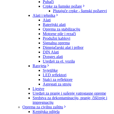
Puhači
Crpke za šumske požare
Plutajuće crpke - šumski požarevi
Alati i tehnika
Alati
Baterijski alati
Oprema za stabilizaciju
Motorne pile i rezači
Produžni kablovi
Signalna oprema
Dimnjačarski alat i pribor
DIN Alati
Donges alati
Uređaji za el. vozila
Rasvjeta
Svjetiljke
LED reflektori
Stalci za reflektore
Agregati za struju
Ljestve
Uređaji za pranje i sušenje vatrogasne opreme
Sredstva za dekontaminaciju, pranje, čišćenje i
impregnaciju
Oprema za civilnu zaštitu
Kemijska odijela