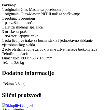
Pakiranje:
1 originalni Glas-Master sa posebnom pilom
1 originalni Glas-Master PRT II nož za spašavanje
1 probijač s oprugom
1 par zaštitnih naočala
1 alat za skidanje spajalica
3 maske za prašinu
1 dozator ljepljive trake
1 rola ljepljive trake za bočna stakla i jednostavno skidanje
vjetrobranskog stakla
2 role plastične folije za pokrivanje žrtve nesreće tijekom rada
Tehnički podaci:
Dimenzije: 480 x 460 x 140 mm
Težina: 3,6 kg
Dodatne informacije
Težina
3,6 kg
Slični proizvodi
Alati i tehnika