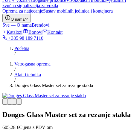
i UTV vozila
Vatrogasne prikolice
Visokotlačni moduli
Svjetlosna i
zvučna signalizacija za vozila
Oprema za natjecanje
Sustav mobilnih jedinica i kontejnera
O nama
Sve — O nama
Brendovi
Katalozi
Bonovi
Kontakt
+385 98 189 7110
Početna
/
Vatrogasna oprema
/
Alati i tehnika
/
Donges Glass Master set za rezanje stakla
Donges Glass Master set za rezanje stakla
605,28
€
Cijena s PDV-om