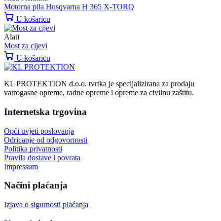
Motorna pila Husqvarna H 365 X-TORQ
U košaricu
Alati
Most za cijevi
U košaricu
KL PROTEKTION d.o.o. tvrtka je specijalizirana za prodaju
vatrogasne opreme, radne opreme i opreme za civilnu zaštitu.
Internetska trgovina
Opći uvjeti poslovanja
Odricanje od odgovornosti
Politika privatnosti
Pravila dostave i povrata
Impressum
Načini plaćanja
Izjava o sigurnosti plaćanja