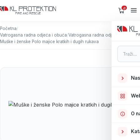
0
Početna
/
Vatrogasna radna odjeća i obuća
/
Vatrogasna radna odjeća
/
Muške i ženske Polo majice kratkih i dugih rukava
Pretraga
Nas
We
O n
Kat