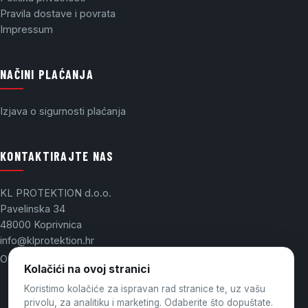
Pravila dostave i povrata
Impressum
NAČINI PLAĆANJA
Izjava o sigurnosti plaćanja
KONTAKTIRAJTE NAS
KL PROTEKTION d.o.o.
Pavelinska 34
48000 Koprivnica
info@klprotektion.hr
OIB: 03175437865
Kolačići na ovoj stranici
Koristimo kolačiće za ispravan rad stranice te, uz vašu
privolu, za analitiku i marketing. Odaberite što dopuštate.