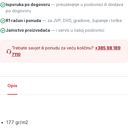
Isporuka po dogovoru
— preuzimanje u poslovnici ili dostava
po dogovoru
R1 račun i ponuda
— za JVP, DVD, gradove, županije i tvrtke
Jamstvo proizvođača
— i servis u našoj poslovnici
Trebate savjet ili ponudu za veću količinu?
+385 98 189
7110
Opis
177 gr/m2