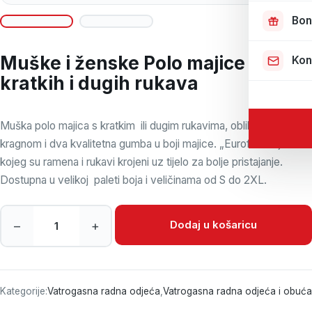
Bon
Muške i ženske Polo majice
Kon
kratkih i dugih rukava
Muška polo majica s kratkim ili dugim rukavima, oblikovanom
kragnom i dva kvalitetna gumba u boji majice. „Eurofit“ kroja kod
kojeg su ramena i rukavi krojeni uz tijelo za bolje pristajanje.
Dostupna u velikoj paleti boja i veličinama od S do 2XL.
Muške i ženske Polo majice kratkih i dugih rukava količina
Dodaj u košaricu
–
+
Kategorije:
Vatrogasna radna odjeća
,
Vatrogasna radna odjeća i obuća