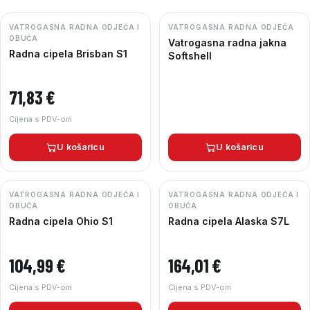
VATROGASNA RADNA ODJEĆA I
VATROGASNA RADNA ODJEĆA
OBUĆA
Vatrogasna radna jakna
Radna cipela Brisban S1
Softshell
71,83
€
Cijena s PDV-om
U košaricu
U košaricu
VATROGASNA RADNA ODJEĆA I
VATROGASNA RADNA ODJEĆA I
OBUĆA
OBUĆA
Radna cipela Ohio S1
Radna cipela Alaska S7L
104,99
€
164,01
€
Cijena s PDV-om
Cijena s PDV-om