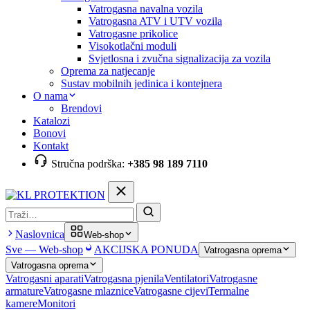
Vatrogasna navalna vozila
Vatrogasna ATV i UTV vozila
Vatrogasne prikolice
Visokotlačni moduli
Svjetlosna i zvučna signalizacija za vozila
Oprema za natjecanje
Sustav mobilnih jedinica i kontejnera
O nama
Brendovi
Katalozi
Bonovi
Kontakt
Stručna podrška:
+385 98 189 7110
Pretraga
Naslovnica
Web-shop
Sve — Web-shop
AKCIJSKA PONUDA
Vatrogasna oprema
Vatrogasna oprema
Vatrogasni aparati
Vatrogasna pjenila
Ventilatori
Vatrogasne
armature
Vatrogasne mlaznice
Vatrogasne cijevi
Termalne
kamere
Monitori