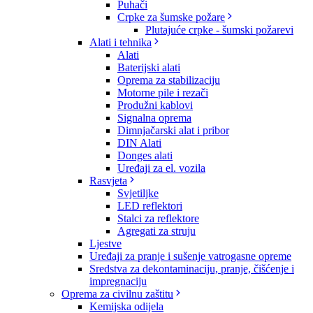
Puhači
Crpke za šumske požare
Plutajuće crpke - šumski požarevi
Alati i tehnika
Alati
Baterijski alati
Oprema za stabilizaciju
Motorne pile i rezači
Produžni kablovi
Signalna oprema
Dimnjačarski alat i pribor
DIN Alati
Donges alati
Uređaji za el. vozila
Rasvjeta
Svjetiljke
LED reflektori
Stalci za reflektore
Agregati za struju
Ljestve
Uređaji za pranje i sušenje vatrogasne opreme
Sredstva za dekontaminaciju, pranje, čišćenje i
impregnaciju
Oprema za civilnu zaštitu
Kemijska odijela