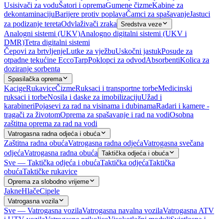
Usisivači za vodu
Šatori i oprema
Gumene čizme
Kabine za
dekontaminaciju
Barijere protiv poplava
Čamci za spašavanje
Jastuci
za podizanje tereta
Odvlaživači zraka
Sredstva veze
Analogni sistemi (UKV)
Analogno digitalni sistemi (UKV i
DMR)
Tetra digitalni sistemi
Čepovi za brtvljenje
Lutke za vježbu
Uskočni jastuk
Posude za
otpadne tekućine EccoTarp
Poklopci za odvod
Absorbenti
Kolica za
doziranje sorbenta
Spasilačka oprema
Kacige
Rukavice
Čizme
Ruksaci i transportne torbe
Medicinski
ruksaci i torbe
Nosila i daske za imobilizaciju
Užad i
karabineri
Pojasevi za rad na visinama i dubinama
Radari i kamere -
tragači za životom
Oprema za spašavanje i rad na vodi
Osobna
zaštitna oprema za rad na vodi
Vatrogasna radna odjeća i obuća
Zaštitna radna obuća
Vatrogasna radna odjeća
Vatrogasna svečana
odjeća
Vatrogasna radna obuća
Taktička odjeća i obuća
Sve — Taktička odjeća i obuća
Taktička odjeća
Taktička
obuća
Taktičke rukavice
Oprema za slobodno vrijeme
Jakne
Hlače
Cipele
Vatrogasna vozila
Sve — Vatrogasna vozila
Vatrogasna navalna vozila
Vatrogasna ATV