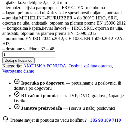
– glatka koža debljine 2,2 – 2,4 mm
bila
je:
– termoizolacijska paropropusna FREE-TEX membrana
je:
211,63 €.
– lagani poliuretanski uložak visoke sposobnosti upijanja, antistatik
235,16 €.
– potplat MICHELIN®-PU/RUBBER – do 300°C HRO, SRC,
otporan na ulja, antistatik, otporan na plamen prema EN 15090:2012
– kompozitna kapica,kevlar šavovi – HRO, SRC, otporan na ulja,
antistatik, otporan na plamen prema EN 15090:2012
– normirano EN ISO 20345:2012, CE 1023, EN 15090:2012 F2A,
HI3,
– dostupne veličine : 37 – 48
Vatrogasne
čizme
Dodaj u košaricu
Red
Kategorije:
AKCIJSKA PONUDA
,
Osobna zaštitna oprema
,
Fighter
Vatrogasne čizme
količina
Isporuka po dogovoru
— preuzimanje u poslovnici ili
dostava po dogovoru
R1 račun i ponuda
— za JVP, DVD, gradove, županije
i tvrtke
Jamstvo proizvođača
— i servis u našoj poslovnici
Trebate savjet ili ponudu za veću količinu?
+385 98 189 7110