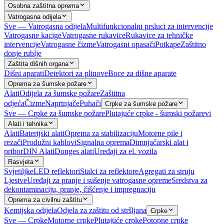
Osobna zaštitna oprema
Vatrogasna odijela
Sve — Vatrogasna odijela
Multifunkcionalni prsluci za intervencije
Vatrogasne kacige
Vatrogasne rukavice
Rukavice za tehničke
intervencije
Vatrogasne čizme
Vatrogasni opasači
Potkape
Zaštitno
donje rublje
Zaštita dišnih organa
Dišni aparati
Detektori za plinove
Boce za dišne aparate
Oprema za šumske požare
Alati
Odijela za šumske požare
Zaštitna
odjeća
Čizme
Naprtnjače
Puhači
Crpke za šumske požare
Sve — Crpke za šumske požare
Plutajuće crpke - šumski požarevi
Alati i tehnika
Alati
Baterijski alati
Oprema za stabilizaciju
Motorne pile i
rezači
Produžni kablovi
Signalna oprema
Dimnjačarski alat i
pribor
DIN Alati
Donges alati
Uređaji za el. vozila
Rasvjeta
Svjetiljke
LED reflektori
Stalci za reflektore
Agregati za struju
Ljestve
Uređaji za pranje i sušenje vatrogasne opreme
Sredstva za
dekontaminaciju, pranje, čišćenje i impregnaciju
Oprema za civilnu zaštitu
Kemijska odijela
Odjela za zaštitu od stršljana
Crpke
Sve — Crpke
Motorne crpke
Plutajuće crpke
Potopne crpke