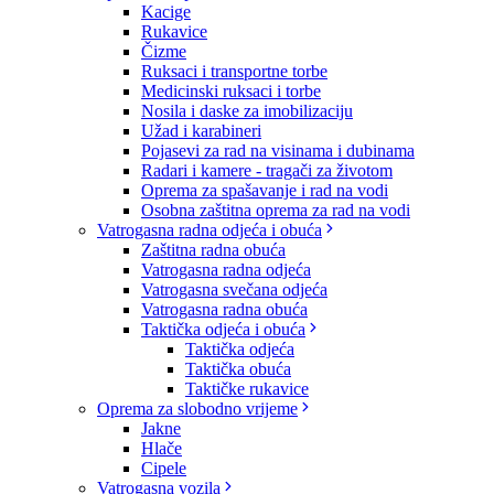
Kacige
Rukavice
Čizme
Ruksaci i transportne torbe
Medicinski ruksaci i torbe
Nosila i daske za imobilizaciju
Užad i karabineri
Pojasevi za rad na visinama i dubinama
Radari i kamere - tragači za životom
Oprema za spašavanje i rad na vodi
Osobna zaštitna oprema za rad na vodi
Vatrogasna radna odjeća i obuća
Zaštitna radna obuća
Vatrogasna radna odjeća
Vatrogasna svečana odjeća
Vatrogasna radna obuća
Taktička odjeća i obuća
Taktička odjeća
Taktička obuća
Taktičke rukavice
Oprema za slobodno vrijeme
Jakne
Hlače
Cipele
Vatrogasna vozila