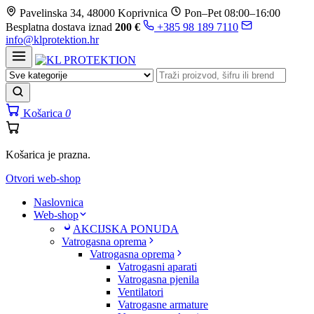
Prijeđi
Pavelinska 34, 48000 Koprivnica
Pon–Pet 08:00–16:00
na
Besplatna dostava iznad
200 €
+385 98 189 7110
sadržaj
info@klprotektion.hr
Košarica
0
Košarica je prazna.
Otvori web-shop
Naslovnica
Web-shop
AKCIJSKA PONUDA
Vatrogasna oprema
Vatrogasna oprema
Vatrogasni aparati
Vatrogasna pjenila
Ventilatori
Vatrogasne armature