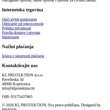
vatrogasne opreme, radne opreme i opreme za civilnu zaštitu.
Internetska trgovina
Opći uvjeti poslovanja
Odricanje od odgovornosti
Politika privatnosti
Pravila dostave i povrata
Impressum
Načini plaćanja
Izjava o sigurnosti plaćanja
Kontaktirajte nas
KL PROTEKTION d.o.o.
Pavelinska 34
48000 Koprivnica
info@klprotektion.hr
OIB: 03175437865
© 2026 KL PROTEKTION. Sva prava pridržana.
Designed by
Medialab
.