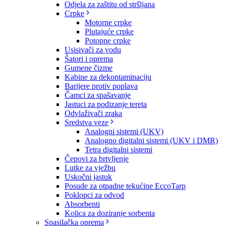
Odjela za zaštitu od stršljana
Crpke
Motorne crpke
Plutajuće crpke
Potopne crpke
Usisivači za vodu
Šatori i oprema
Gumene čizme
Kabine za dekontaminaciju
Barijere protiv poplava
Čamci za spašavanje
Jastuci za podizanje tereta
Odvlaživači zraka
Sredstva veze
Analogni sistemi (UKV)
Analogno digitalni sistemi (UKV i DMR)
Tetra digitalni sistemi
Čepovi za brtvljenje
Lutke za vježbu
Uskočni jastuk
Posude za otpadne tekućine EccoTarp
Poklopci za odvod
Absorbenti
Kolica za doziranje sorbenta
Spasilačka oprema