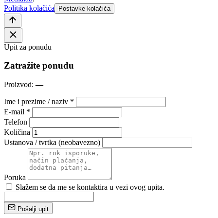
Politika kolačića
Postavke kolačića
Upit za ponudu
Zatražite ponudu
Proizvod:
—
Ime i prezime / naziv *
E-mail *
Telefon
Količina
Ustanova / tvrtka (neobavezno)
Poruka
Slažem se da me se kontaktira u vezi ovog upita.
Pošalji upit