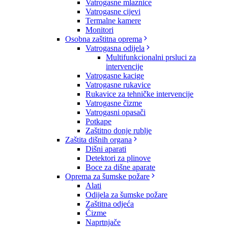
Vatrogasne mlaznice
Vatrogasne cijevi
Termalne kamere
Monitori
Osobna zaštitna oprema
Vatrogasna odijela
Multifunkcionalni prsluci za
intervencije
Vatrogasne kacige
Vatrogasne rukavice
Rukavice za tehničke intervencije
Vatrogasne čizme
Vatrogasni opasači
Potkape
Zaštitno donje rublje
Zaštita dišnih organa
Dišni aparati
Detektori za plinove
Boce za dišne aparate
Oprema za šumske požare
Alati
Odijela za šumske požare
Zaštitna odjeća
Čizme
Naprtnjače