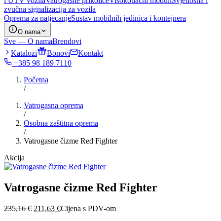
i UTV vozila
Vatrogasne prikolice
Visokotlačni moduli
Svjetlosna i
zvučna signalizacija za vozila
Oprema za natjecanje
Sustav mobilnih jedinica i kontejnera
O nama
Sve — O nama
Brendovi
Katalozi
Bonovi
Kontakt
+385 98 189 7110
Početna
/
Vatrogasna oprema
/
Osobna zaštitna oprema
/
Vatrogasne čizme Red Fighter
Akcija
Vatrogasne čizme Red Fighter
Izvorna
Trenutna
235,16
€
211,63
€
Cijena s PDV-om
cijena
cijena