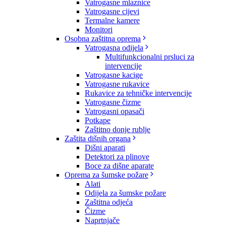
Vatrogasne mlaznice
Vatrogasne cijevi
Termalne kamere
Monitori
Osobna zaštitna oprema
Vatrogasna odijela
Multifunkcionalni prsluci za
intervencije
Vatrogasne kacige
Vatrogasne rukavice
Rukavice za tehničke intervencije
Vatrogasne čizme
Vatrogasni opasači
Potkape
Zaštitno donje rublje
Zaštita dišnih organa
Dišni aparati
Detektori za plinove
Boce za dišne aparate
Oprema za šumske požare
Alati
Odijela za šumske požare
Zaštitna odjeća
Čizme
Naprtnjače