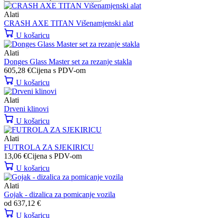
Alati
CRASH AXE TITAN Višenamjenski alat
U košaricu
Alati
Donges Glass Master set za rezanje stakla
605,28
€
Cijena s PDV-om
U košaricu
Alati
Drveni klinovi
U košaricu
Alati
FUTROLA ZA SJEKIRICU
13,06
€
Cijena s PDV-om
U košaricu
Alati
Gojak - dizalica za pomicanje vozila
od
637,12
€
U košaricu