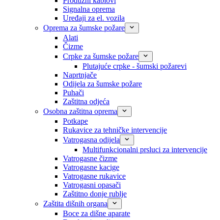
Produžni kablovi
Signalna oprema
Uređaji za el. vozila
Oprema za šumske požare
Alati
Čizme
Crpke za šumske požare
Plutajuće crpke - šumski požarevi
Naprtnjače
Odijela za šumske požare
Puhači
Zaštitna odjeća
Osobna zaštitna oprema
Potkape
Rukavice za tehničke intervencije
Vatrogasna odijela
Multifunkcionalni prsluci za intervencije
Vatrogasne čizme
Vatrogasne kacige
Vatrogasne rukavice
Vatrogasni opasači
Zaštitno donje rublje
Zaštita dišnih organa
Boce za dišne aparate