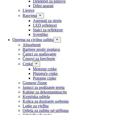
Detektori za plinove
Dišni aparati
Ljestve
Rasvjeta
Agregati za struju
LED reflektori
Stalci za reflektore
Svjetiljke
Oprema za civilnu zaštitu
Absorbenti
Barijere protiv poplava
Čamci za spašavanje
Čepovi za brtvljenje
Crpke
Motorne crpke
Plutajuće crpke
Potopne crpke
Gumene čizme
Jastuci za podizanje tereta
Kabine za dekontaminaciju
Kemijska odijela
Kolica za doziranje sorbenta
Lutke za vježbu
Odjela za zaštitu od stršljana