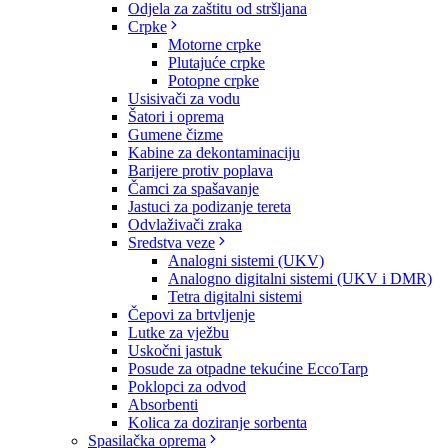
Odjela za zaštitu od stršljana
Crpke
Motorne crpke
Plutajuće crpke
Potopne crpke
Usisivači za vodu
Šatori i oprema
Gumene čizme
Kabine za dekontaminaciju
Barijere protiv poplava
Čamci za spašavanje
Jastuci za podizanje tereta
Odvlaživači zraka
Sredstva veze
Analogni sistemi (UKV)
Analogno digitalni sistemi (UKV i DMR)
Tetra digitalni sistemi
Čepovi za brtvljenje
Lutke za vježbu
Uskočni jastuk
Posude za otpadne tekućine EccoTarp
Poklopci za odvod
Absorbenti
Kolica za doziranje sorbenta
Spasilačka oprema