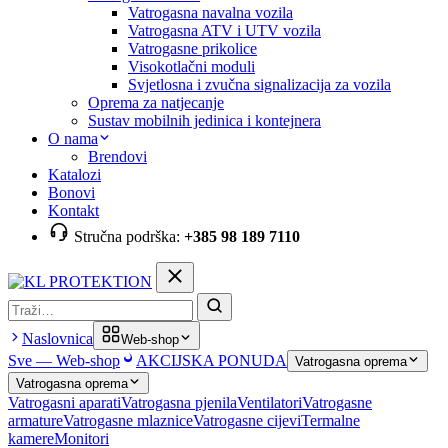
Vatrogasna navalna vozila
Vatrogasna ATV i UTV vozila
Vatrogasne prikolice
Visokotlačni moduli
Svjetlosna i zvučna signalizacija za vozila
Oprema za natjecanje
Sustav mobilnih jedinica i kontejnera
O nama
Brendovi
Katalozi
Bonovi
Kontakt
Stručna podrška:
+385 98 189 7110
Pretraga
Naslovnica
Web-shop
Sve — Web-shop
AKCIJSKA PONUDA
Vatrogasna oprema
Vatrogasna oprema
Vatrogasni aparati
Vatrogasna pjenila
Ventilatori
Vatrogasne
armature
Vatrogasne mlaznice
Vatrogasne cijevi
Termalne
kamere
Monitori