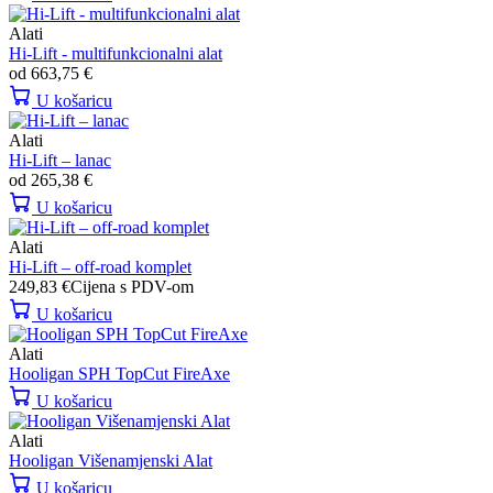
Alati
Hi-Lift - multifunkcionalni alat
od
663,75
€
U košaricu
Alati
Hi-Lift – lanac
od
265,38
€
U košaricu
Alati
Hi-Lift – off-road komplet
249,83
€
Cijena s PDV-om
U košaricu
Alati
Hooligan SPH TopCut FireAxe
U košaricu
Alati
Hooligan Višenamjenski Alat
U košaricu