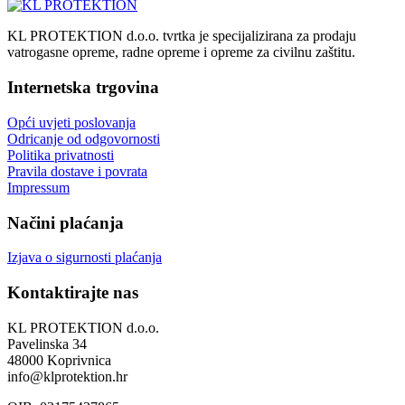
KL PROTEKTION d.o.o. tvrtka je specijalizirana za prodaju
vatrogasne opreme, radne opreme i opreme za civilnu zaštitu.
Internetska trgovina
Opći uvjeti poslovanja
Odricanje od odgovornosti
Politika privatnosti
Pravila dostave i povrata
Impressum
Načini plaćanja
Izjava o sigurnosti plaćanja
Kontaktirajte nas
KL PROTEKTION d.o.o.
Pavelinska 34
48000 Koprivnica
info@klprotektion.hr