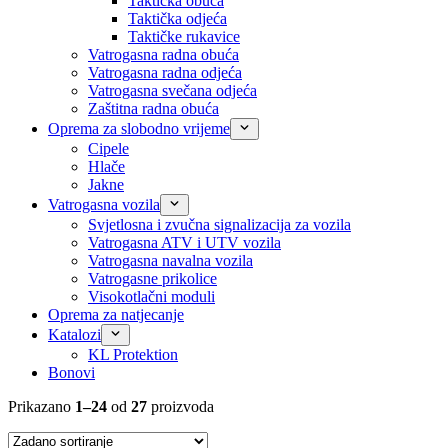
Taktička obuća
Taktička odjeća
Taktičke rukavice
Vatrogasna radna obuća
Vatrogasna radna odjeća
Vatrogasna svečana odjeća
Zaštitna radna obuća
Oprema za slobodno vrijeme
Cipele
Hlače
Jakne
Vatrogasna vozila
Svjetlosna i zvučna signalizacija za vozila
Vatrogasna ATV i UTV vozila
Vatrogasna navalna vozila
Vatrogasne prikolice
Visokotlačni moduli
Oprema za natjecanje
Katalozi
KL Protektion
Bonovi
Prikazano
1–24
od
27
proizvoda