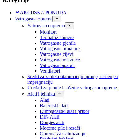
Kategorije
AKCIJSKA PONUDA
Vatrogasna oprema
Vatrogasna oprema
Monitori
Termalne kamere
Vatrogasna pjenila
Vatrogasne armature
Vatrogasne cijevi
Vatrogasne mlaznice
Vatrogasni aparati
Ventilatori
Sredstva za dekontaminaciju, pranje, čišćenje i
impregnaciju
Uređaji za pranje i sušenje vatrogasne opreme
Alati i tehnika
Alati
Baterijski alati
Dimnjačarski alat i pribor
DIN Alati
Donges alati
Motorne pile i rezači
Oprema za stabilizaciju