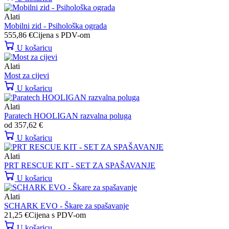
Alati
Mobilni zid - Psihološka ograda
555,86
€
Cijena s PDV-om
U košaricu
Alati
Most za cijevi
U košaricu
Alati
Paratech HOOLIGAN razvalna poluga
od
357,62
€
U košaricu
Alati
PRT RESCUE KIT - SET ZA SPAŠAVANJE
U košaricu
Alati
SCHARK EVO - Škare za spašavanje
21,25
€
Cijena s PDV-om
U košaricu