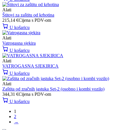
Alati
Štitovi za zaštitu od krhotina
215,14
€
Cijena s PDV-om
U košaricu
Alati
Vatrogasna sjekira
U košaricu
Alati
VATROGASNA SJEKIRICA
U košaricu
Alati
Zaštita od zračnih jastuka Set-2 (osobno i kombi vozilo)
344,31
€
Cijena s PDV-om
U košaricu
1
2
→