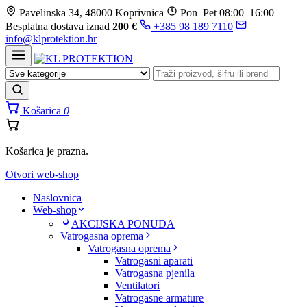
Prijeđi
Pavelinska 34, 48000 Koprivnica
Pon–Pet 08:00–16:00
na
Besplatna dostava iznad
200 €
+385 98 189 7110
sadržaj
info@klprotektion.hr
Košarica
0
Košarica je prazna.
Otvori web-shop
Naslovnica
Web-shop
AKCIJSKA PONUDA
Vatrogasna oprema
Vatrogasna oprema
Vatrogasni aparati
Vatrogasna pjenila
Ventilatori
Vatrogasne armature