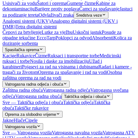
Usisivači za vodu
Šatori i oprema
Gumene čizme
Kabine za
dekontaminaciju
Barijere protiv poplava
Čamci za spašavanje
Jastuci
za podizanje tereta
Odvlaživači zraka
Sredstva veze
Analogni sistemi (UKV)
Analogno digitalni sistemi (UKV i
DMR)
Tetra digitalni sistemi
Čepovi za brtvljenje
Lutke za vježbu
Uskočni jastuk
Posude za
otpadne tekućine EccoTarp
Poklopci za odvod
Absorbenti
Kolica za
doziranje sorbenta
Spasilačka oprema
Kacige
Rukavice
Čizme
Ruksaci i transportne torbe
Medicinski
ruksaci i torbe
Nosila i daske za imobilizaciju
Užad i
karabineri
Pojasevi za rad na visinama i dubinama
Radari i kamere -
tragači za životom
Oprema za spašavanje i rad na vodi
Osobna
zaštitna oprema za rad na vodi
Vatrogasna radna odjeća i obuća
Zaštitna radna obuća
Vatrogasna radna odjeća
Vatrogasna svečana
odjeća
Vatrogasna radna obuća
Taktička odjeća i obuća
Sve — Taktička odjeća i obuća
Taktička odjeća
Taktička
obuća
Taktičke rukavice
Oprema za slobodno vrijeme
Jakne
Hlače
Cipele
Vatrogasna vozila
Sve — Vatrogasna vozila
Vatrogasna navalna vozila
Vatrogasna ATV