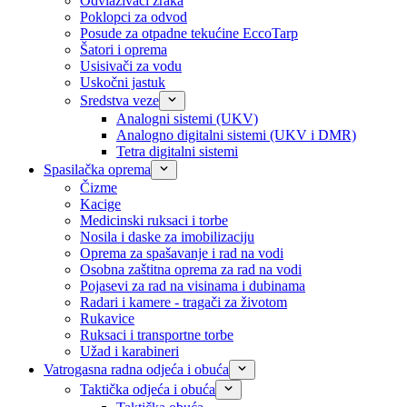
Odvlaživači zraka
Poklopci za odvod
Posude za otpadne tekućine EccoTarp
Šatori i oprema
Usisivači za vodu
Uskočni jastuk
Sredstva veze
Analogni sistemi (UKV)
Analogno digitalni sistemi (UKV i DMR)
Tetra digitalni sistemi
Spasilačka oprema
Čizme
Kacige
Medicinski ruksaci i torbe
Nosila i daske za imobilizaciju
Oprema za spašavanje i rad na vodi
Osobna zaštitna oprema za rad na vodi
Pojasevi za rad na visinama i dubinama
Radari i kamere - tragači za životom
Rukavice
Ruksaci i transportne torbe
Užad i karabineri
Vatrogasna radna odjeća i obuća
Taktička odjeća i obuća