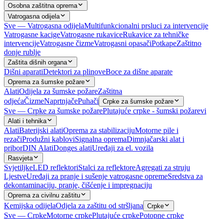
Osobna zaštitna oprema
Vatrogasna odijela
Sve — Vatrogasna odijela
Multifunkcionalni prsluci za intervencije
Vatrogasne kacige
Vatrogasne rukavice
Rukavice za tehničke
intervencije
Vatrogasne čizme
Vatrogasni opasači
Potkape
Zaštitno
donje rublje
Zaštita dišnih organa
Dišni aparati
Detektori za plinove
Boce za dišne aparate
Oprema za šumske požare
Alati
Odijela za šumske požare
Zaštitna
odjeća
Čizme
Naprtnjače
Puhači
Crpke za šumske požare
Sve — Crpke za šumske požare
Plutajuće crpke - šumski požarevi
Alati i tehnika
Alati
Baterijski alati
Oprema za stabilizaciju
Motorne pile i
rezači
Produžni kablovi
Signalna oprema
Dimnjačarski alat i
pribor
DIN Alati
Donges alati
Uređaji za el. vozila
Rasvjeta
Svjetiljke
LED reflektori
Stalci za reflektore
Agregati za struju
Ljestve
Uređaji za pranje i sušenje vatrogasne opreme
Sredstva za
dekontaminaciju, pranje, čišćenje i impregnaciju
Oprema za civilnu zaštitu
Kemijska odijela
Odjela za zaštitu od stršljana
Crpke
Sve — Crpke
Motorne crpke
Plutajuće crpke
Potopne crpke