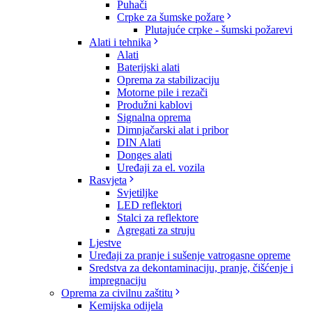
Puhači
Crpke za šumske požare
Plutajuće crpke - šumski požarevi
Alati i tehnika
Alati
Baterijski alati
Oprema za stabilizaciju
Motorne pile i rezači
Produžni kablovi
Signalna oprema
Dimnjačarski alat i pribor
DIN Alati
Donges alati
Uređaji za el. vozila
Rasvjeta
Svjetiljke
LED reflektori
Stalci za reflektore
Agregati za struju
Ljestve
Uređaji za pranje i sušenje vatrogasne opreme
Sredstva za dekontaminaciju, pranje, čišćenje i
impregnaciju
Oprema za civilnu zaštitu
Kemijska odijela