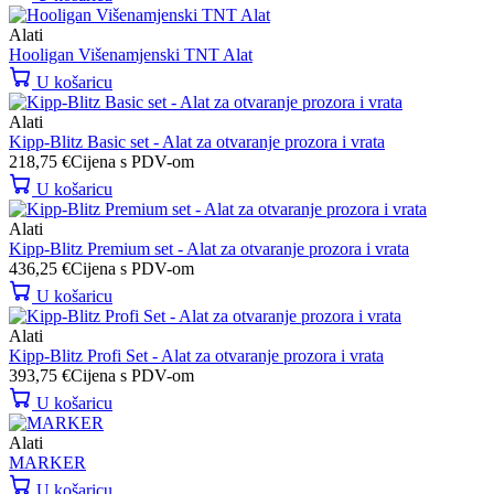
Alati
Hooligan Višenamjenski TNT Alat
U košaricu
Alati
Kipp-Blitz Basic set - Alat za otvaranje prozora i vrata
218,75
€
Cijena s PDV-om
U košaricu
Alati
Kipp-Blitz Premium set - Alat za otvaranje prozora i vrata
436,25
€
Cijena s PDV-om
U košaricu
Alati
Kipp-Blitz Profi Set - Alat za otvaranje prozora i vrata
393,75
€
Cijena s PDV-om
U košaricu
Alati
MARKER
U košaricu