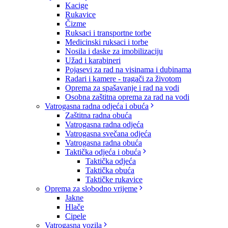
Kacige
Rukavice
Čizme
Ruksaci i transportne torbe
Medicinski ruksaci i torbe
Nosila i daske za imobilizaciju
Užad i karabineri
Pojasevi za rad na visinama i dubinama
Radari i kamere - tragači za životom
Oprema za spašavanje i rad na vodi
Osobna zaštitna oprema za rad na vodi
Vatrogasna radna odjeća i obuća
Zaštitna radna obuća
Vatrogasna radna odjeća
Vatrogasna svečana odjeća
Vatrogasna radna obuća
Taktička odjeća i obuća
Taktička odjeća
Taktička obuća
Taktičke rukavice
Oprema za slobodno vrijeme
Jakne
Hlače
Cipele
Vatrogasna vozila