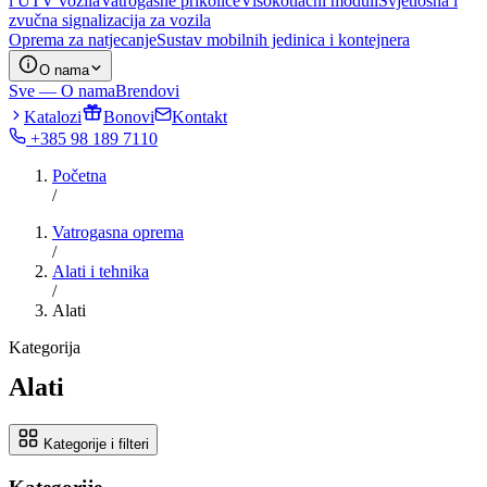
i UTV vozila
Vatrogasne prikolice
Visokotlačni moduli
Svjetlosna i
zvučna signalizacija za vozila
Oprema za natjecanje
Sustav mobilnih jedinica i kontejnera
O nama
Sve — O nama
Brendovi
Katalozi
Bonovi
Kontakt
+385 98 189 7110
Početna
/
Vatrogasna oprema
/
Alati i tehnika
/
Alati
Kategorija
Alati
Kategorije i filteri