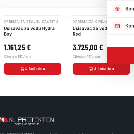
Bon
OPREMA ZA CIVILNU ZAŠTITU
OPREMA ZA CIVILNU ZAŠTITU
Kon
Usisavač za vodu Hydra
Usisavač za vodu Hydra
Boy
Red
1.161,25
€
3.725,00
€
Cijena s PDV-om
Cijena s PDV-om
U košaricu
U košaricu