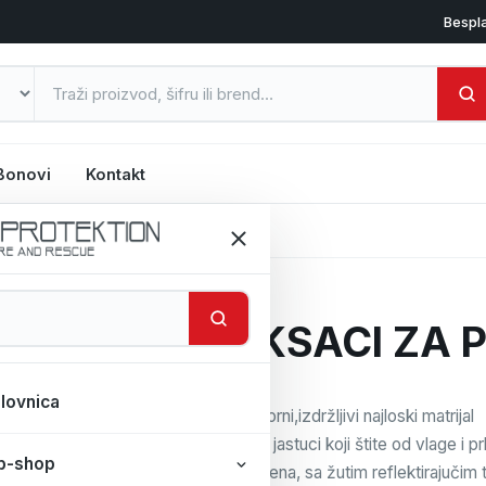
Bespl
Bonovi
Kontakt
PRVU POMOĆ
RUKSACI ZA 
lovnica
Vodootporni,izdržljivi najloski matrijal
Silikonski jastuci koji štite od vlage i 
b-shop
Boja: crvena, sa žutim reflektirajučim