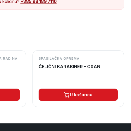
u količinu?
+385 98 189 7110
A RAD NA
SPASILAČKA OPREMA
ČELIČNI KARABINER - OXAN
U košaricu