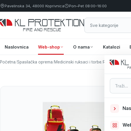
Pavelinska 34, 48000 Koprivnica
Pon–Pet 08:00–16:00
Naslovnica
Web-shop
O nama
Katalozi
Početna
/
Spasilačka oprema
/
Medicinski ruksaci i torbe
/
RUKSACI ZA 
Pretraga
Nas
We