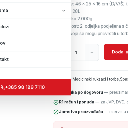
Dimenzije: 46 x 25 x 16 cm (D/V/Š) (
ama
Volumen: 28L
Težina: oko 2.000g
Unutrašnjost: 2 odjeljka podjeljena s 
alozi
trakama koje se mogu pričvrstiti u tor
ovi
RUKSACI ZA PRVU POMOĆ količi
Dodaj u
–
+
takt
Kategorije:
Medicinski ruksaci i torbe
,
Spa
+385 98 189 7110
Isporuka po dogovoru
— preuzimanj
R1 račun i ponuda
— za JVP, DVD, gr
Jamstvo proizvođača
— i servis u 