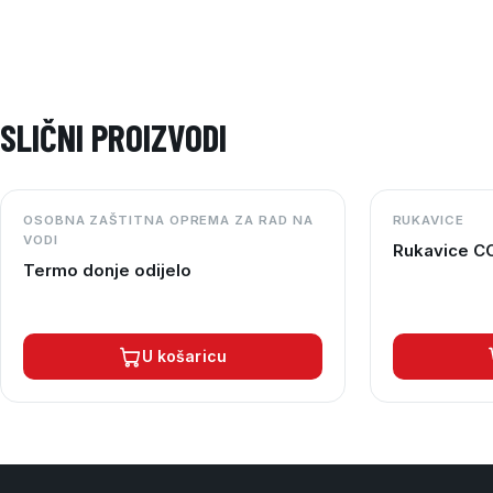
SLIČNI PROIZVODI
OSOBNA ZAŠTITNA OPREMA ZA RAD NA
RUKAVICE
VODI
Rukavice C
Termo donje odijelo
U košaricu