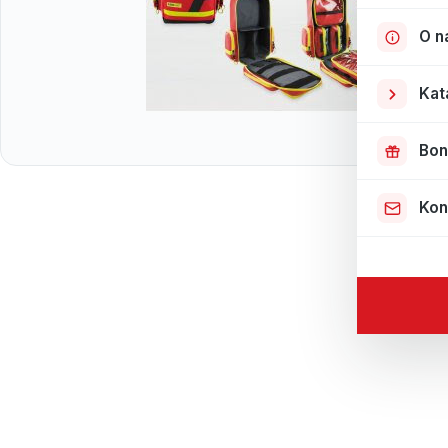
O n
Kat
Bon
Kon