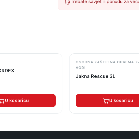
Trebate savjet ili ponudu za već
OSOBNA ZAŠTITNA OPREMA Z
VODI
ORDEX
Jakna Rescue 3L
U košaricu
U košaricu