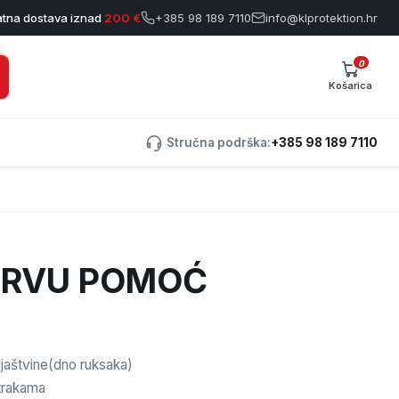
atna dostava iznad
200 €
+385 98 189 7110
info@klprotektion.hr
0
Košarica
Stručna podrška:
+385 98 189 7110
PRVU POMOĆ
prljaštvine(dno ruksaka)
 trakama