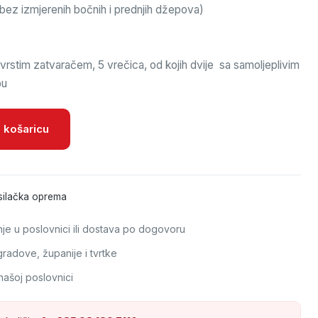
bez izmjerenih bočnih i prednjih džepova)
čvrstim zatvaračem, 5 vrečica, od kojih dvije sa samoljeplivim
bu
na
 košaricu
silačka oprema
e u poslovnici ili dostava po dogovoru
adove, županije i tvrtke
našoj poslovnici