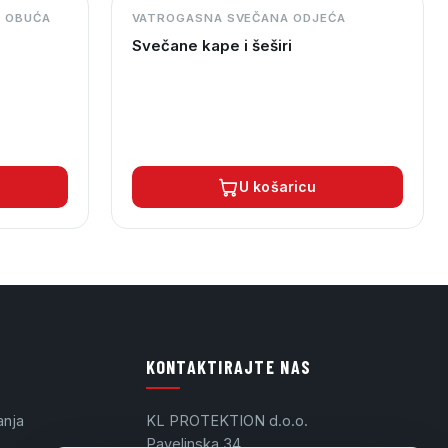
I OBUĆA
VATROGASNA SVEČANA ODJEĆA
Svečane kape i šeširi
U košaricu
KONTAKTIRAJTE NAS
anja
KL PROTEKTION d.o.o.
Pavelinska 34