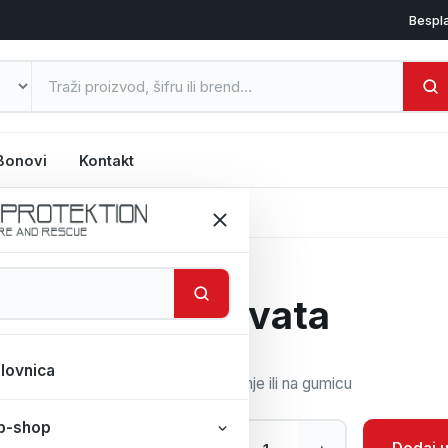
Bespl
Bonovi
Kontakt
ća
/
Kravata
Kravata
lovnica
Na vezanje ili na gumicu
b-shop
Kravata količina
Dodaj u