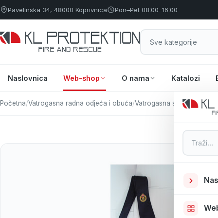
Pavelinska 34, 48000 Koprivnica
Pon–Pet 08:00–16:00
Naslovnica
Web-shop
O nama
Katalozi
Početna
/
Vatrogasna radna odjeća i obuća
/
Vatrogasna svečana odje
Pretraga
Nas
We