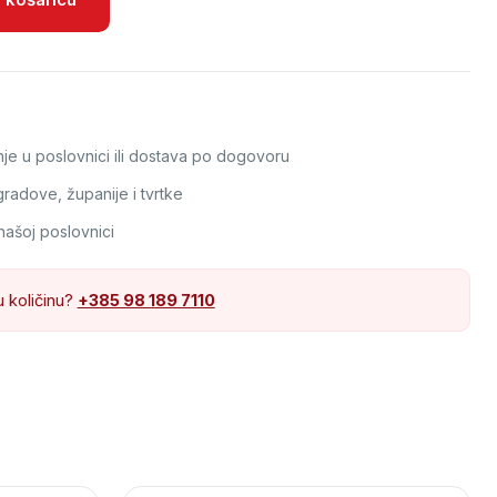
e u poslovnici ili dostava po dogovoru
adove, županije i tvrtke
našoj poslovnici
u količinu?
+385 98 189 7110