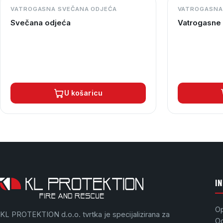
VATROGASNA SVEČANA ODJEĆA
VATROGASNA
Svečana odjeća
Vatrogasne 
U košaricu
I
Op
KL PROTEKTION d.o.o. tvrtka je specijalizirana za
Od