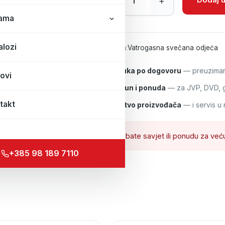
–
+
ama
alozi
Kategorija:
Vatrogasna svečana odjeća
Isporuka po dogovoru
— preuzimanj
ovi
R1 račun i ponuda
— za JVP, DVD, gr
takt
Jamstvo proizvođača
— i servis u 
Trebate savjet ili ponudu za već
+385 98 189 7110