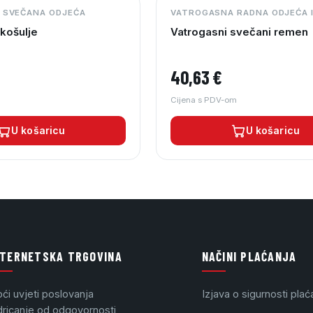
 SVEČANA ODJEĆA
VATROGASNA RADNA ODJEĆA 
košulje
Vatrogasni svečani remen
40,63
€
Cijena s PDV-om
U košaricu
U košaricu
NTERNETSKA TRGOVINA
NAČINI PLAĆANJA
ći uvjeti poslovanja
Izjava o sigurnosti plać
ricanje od odgovornosti