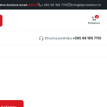
atna dostava iznad
200 €
+385 98 189 7110
info@klprotektion.hr
0
Košarica
Stručna podrška:
+385 98 189 7110
 košaricu