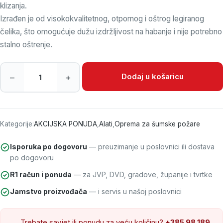
klizanja.
Izrađen je od visokokvalitetnog, otpornog i oštrog legiranog
čelika, što omogućuje dužu izdržljivost na habanje i nije potrebno
stalno oštrenje.
Grablje Rastrillo Combinado Derki - Inforest količina
Dodaj u košaricu
–
+
Kategorije:
AKCIJSKA PONUDA
,
Alati
,
Oprema za šumske požare
Isporuka po dogovoru
— preuzimanje u poslovnici ili dostava
po dogovoru
R1 račun i ponuda
— za JVP, DVD, gradove, županije i tvrtke
Jamstvo proizvođača
— i servis u našoj poslovnici
Trebate savjet ili ponudu za veću količinu?
+385 98 189