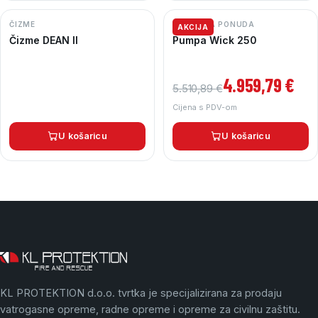
ČIZME
AKCIJSKA PONUDA
AKCIJA
Čizme DEAN II
Pumpa Wick 250
Izvorna cijena bila je: 5.510,89
Trenutna cijena je: 4.959,79 €.
4.959,79
€
5.510,89
€
Cijena s PDV-om
U košaricu
U košaricu
KL PROTEKTION d.o.o. tvrtka je specijalizirana za prodaju
vatrogasne opreme, radne opreme i opreme za civilnu zaštitu.