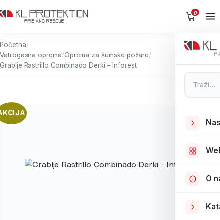
0
Početna
/
Vatrogasna oprema
/
Oprema za šumske požare
/
Grablje Rastrillo Combinado Derki – Inforest
Pretraga
AKCIJA
Nas
We
O n
Kat