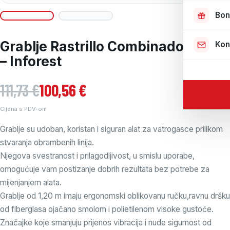
Bon
Grablje Rastrillo Combinado Derki
Kon
– Inforest
Izvorna cijena bila je: 111,73 €.
Trenutna cijena je: 100,56 €.
111,73
€
100,56
€
Cijena s PDV-om
Grablje su udoban, koristan i siguran alat za vatrogasce prilikom
stvaranja obrambenih linija.
Njegova svestranost i prilagodljivost, u smislu uporabe,
omogućuje vam postizanje dobrih rezultata bez potrebe za
mijenjanjem alata.
Grablje od 1,20 m imaju ergonomski oblikovanu ručku,ravnu dršku
od fiberglasa ojačano smolom i polietilenom visoke gustoće.
Značajke koje smanjuju prijenos vibracija i nude sigurnost od