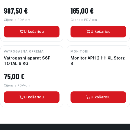
987,50
€
165,00
€
Cijena s PDV-om
Cijena s PDV-om
U košaricu
U košaricu
VATROGASNA OPREMA
MONITORI
Vatrogasni aparat S6P
Monitor APH 2 HH XL Storz
TOTAL 6 KG
B
75,00
€
Cijena s PDV-om
U košaricu
U košaricu