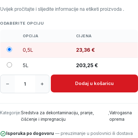
Uvijek pročitajte i slijedite informacije na etiketi proizvoda
.
ODABERITE OPCIJU
OPCIJA
CIJENA
0,5L
23,36
€
5L
203,25
€
Deterdžent F7 - Sredstvo za impregnaciju zaštitne odjeće i
Dodaj u košaricu
–
+
Kategorije:
Sredstva za dekontaminaciju, pranje,
,
Vatrogasna
čišćenje i impregnaciju
oprema
Isporuka po dogovoru
— preuzimanje u poslovnici ili dostava