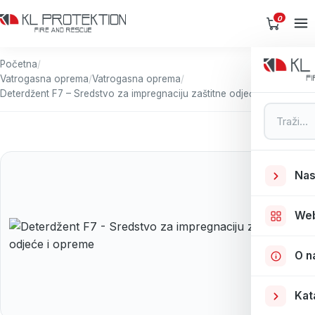
0
Početna
/
Vatrogasna oprema
/
Vatrogasna oprema
/
Deterdžent F7 – Sredstvo za impregnaciju zaštitne odjeće i opreme
Pretraga
Nas
We
O n
Kat