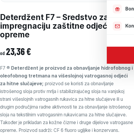
Bon
Deterdžent F7 – Sredstvo za
impregnaciju zaštitne odjeće i
Kon
opreme
23,36
€
od
F7 ®
Deterdžent
je proizvod za obnavljanje hidrofobnog i
oleofobnog tretmana na višeslojnoj vatrogasnoj odjeći
za hitne slučajeve;
proizvod se koristi za obnavljanje
istrošenog sloja protiv mrlja i stabilizirajućeg sloja na vanjskoj
strani višeslojnih vatrogasnih rukavica za hitne slučajeve ili u
drugim područjima radne aktivnosti te za obnavljanje istrošenog
sloja na tekstilnim vatrogasnim rukavicama za hitne slučajeve.
Također je prikladan za kožne čizme i druge dijelove vatrogasne
opreme. Proizvod sadrži: CF 6 fluoro ugljike i konzervans.