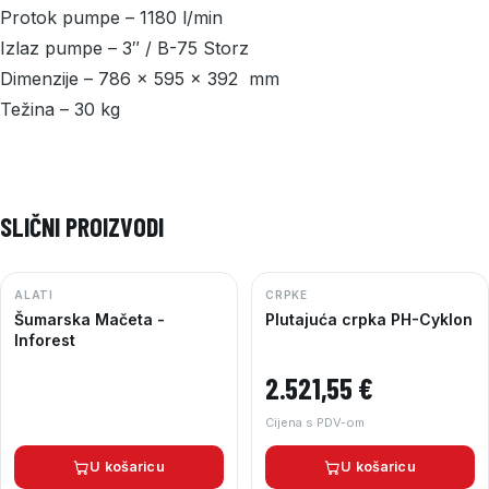
Protok pumpe – 1180 l/min
Izlaz pumpe – 3″ / B-75 Storz
Dimenzije – 786 x 595 x 392 mm
Težina – 30 kg
SLIČNI PROIZVODI
ALATI
CRPKE
Šumarska Mačeta -
Plutajuća crpka PH-Cyklon
Inforest
2.521,55
€
Cijena s PDV-om
U košaricu
U košaricu