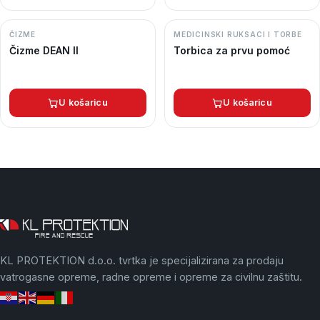
ČIZME
MEDICINSKI RUKSACI I TORBE
Čizme DEAN II
Torbica za prvu pomoć
U košaricu
U košaricu
KL PROTEKTION d.o.o. tvrtka je specijalizirana za prodaju
vatrogasne opreme, radne opreme i opreme za civilnu zaštitu.