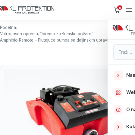
0
Početna
/
Vatrogasna oprema
/
Oprema za šumske požare
/
Amphibio Remote – Plutajuća pumpa sa daljinskim upravljanjem
Pretraga
Nas
We
O n
Kat