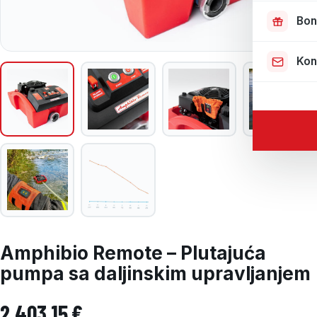
Bon
Kon
Amphibio Remote – Plutajuća
pumpa sa daljinskim upravljanjem
2.403,15
€