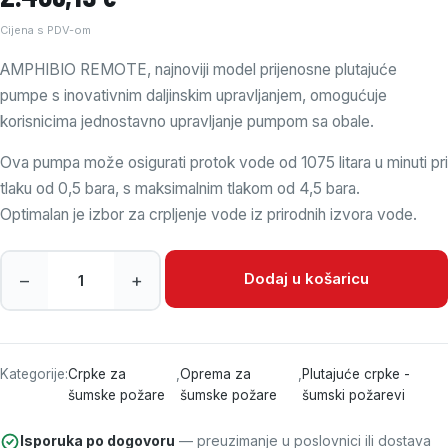
Cijena s PDV-om
AMPHIBIO REMOTE, najnoviji model prijenosne plutajuće
pumpe s inovativnim daljinskim upravljanjem, omogućuje
korisnicima jednostavno upravljanje pumpom sa obale.
Ova pumpa može osigurati protok vode od 1075 litara u minuti pri
tlaku od 0,5 bara, s maksimalnim tlakom od 4,5 bara.
Optimalan je izbor za crpljenje vode iz prirodnih izvora vode.
Amphibio Remote - Plutajuća pumpa sa daljinskim upravlja
Dodaj u košaricu
–
+
Kategorije:
Crpke za
,
Oprema za
,
Plutajuće crpke -
šumske požare
šumske požare
šumski požarevi
Isporuka po dogovoru
— preuzimanje u poslovnici ili dostava