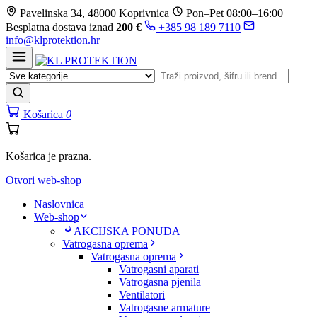
Prijeđi
Pavelinska 34, 48000 Koprivnica
Pon–Pet 08:00–16:00
na
Besplatna dostava iznad
200 €
+385 98 189 7110
sadržaj
info@klprotektion.hr
Košarica
0
Košarica je prazna.
Otvori web-shop
Naslovnica
Web-shop
AKCIJSKA PONUDA
Vatrogasna oprema
Vatrogasna oprema
Vatrogasni aparati
Vatrogasna pjenila
Ventilatori
Vatrogasne armature