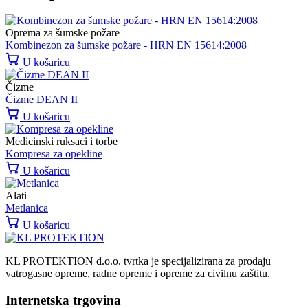
Oprema za šumske požare
Kombinezon za šumske požare - HRN EN 15614:2008
U košaricu
Čizme
Čizme DEAN II
U košaricu
Medicinski ruksaci i torbe
Kompresa za opekline
U košaricu
Alati
Metlanica
U košaricu
KL PROTEKTION d.o.o. tvrtka je specijalizirana za prodaju
vatrogasne opreme, radne opreme i opreme za civilnu zaštitu.
Internetska trgovina