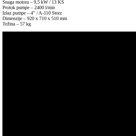
Snaga motora – 9,5 kW / 13 KS
Protok pumpe – 2400 l/min
Izlaz pumpe – 4″ / A-110 Storz
Dimenzije – 920 x 710 x 510 mm
Težina – 57 kg