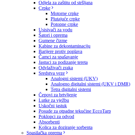
Odjela za zaštitu od stršljana
Crpke
Motorne crpke
Plutajuće crpke
Potopne crpke
Usisivači za vodu
Šatori i oprema
Gumene čizme
Kabine za dekontaminaciju
Barijere protiv poplava
Čamci za spašavanje
Jastuci za podizanje tereta
Odvlaživači zraka
Sredstva veze
Analogni sistemi (UKV)
Analogno digitalni sistemi (UKV i DMR)
Tetra digitalni sistemi
Čepovi za brtvljenje
Lutke za vježbu
Uskočni jastuk
Posude za otpadne tekućine EccoTarp
Poklopci za odvod
Absorbenti
Kolica za doziranje sorbenta
Spasilačka oprema