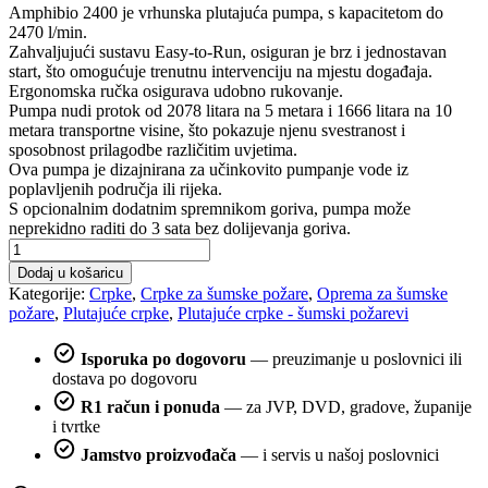
Amphibio 2400 je vrhunska plutajuća pumpa, s kapacitetom do
2470 l/min.
Zahvaljujući sustavu Easy-to-Run, osiguran je brz i jednostavan
start, što omogućuje trenutnu intervenciju na mjestu događaja.
Ergonomska ručka osigurava udobno rukovanje.
Pumpa nudi protok od 2078 litara na 5 metara i 1666 litara na 10
metara transportne visine, što pokazuje njenu svestranost i
sposobnost prilagodbe različitim uvjetima.
Ova pumpa je dizajnirana za učinkovito pumpanje vode iz
poplavljenih područja ili rijeka.
S opcionalnim dodatnim spremnikom goriva, pumpa može
neprekidno raditi do 3 sata bez dolijevanja goriva.
Amphibio
2400
Dodaj u košaricu
-
Kategorije:
Crpke
,
Crpke za šumske požare
,
Oprema za šumske
Plutajuća
požare
,
Plutajuće crpke
,
Plutajuće crpke - šumski požarevi
crpka
količina
Isporuka po dogovoru
— preuzimanje u poslovnici ili
dostava po dogovoru
R1 račun i ponuda
— za JVP, DVD, gradove, županije
i tvrtke
Jamstvo proizvođača
— i servis u našoj poslovnici