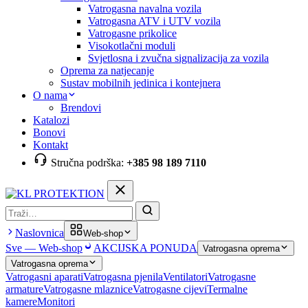
Vatrogasna navalna vozila
Vatrogasna ATV i UTV vozila
Vatrogasne prikolice
Visokotlačni moduli
Svjetlosna i zvučna signalizacija za vozila
Oprema za natjecanje
Sustav mobilnih jedinica i kontejnera
O nama
Brendovi
Katalozi
Bonovi
Kontakt
Stručna podrška:
+385 98 189 7110
Pretraga
Naslovnica
Web-shop
Sve — Web-shop
AKCIJSKA PONUDA
Vatrogasna oprema
Vatrogasna oprema
Vatrogasni aparati
Vatrogasna pjenila
Ventilatori
Vatrogasne
armature
Vatrogasne mlaznice
Vatrogasne cijevi
Termalne
kamere
Monitori