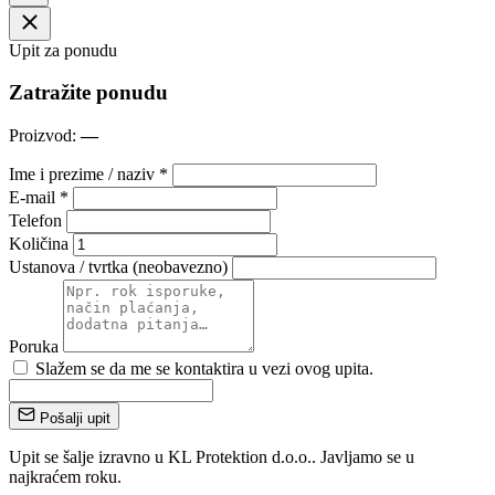
Upit za ponudu
Zatražite ponudu
Proizvod:
—
Ime i prezime / naziv *
E-mail *
Telefon
Količina
Ustanova / tvrtka (neobavezno)
Poruka
Slažem se da me se kontaktira u vezi ovog upita.
Pošalji upit
Upit se šalje izravno u KL Protektion d.o.o.. Javljamo se u
najkraćem roku.