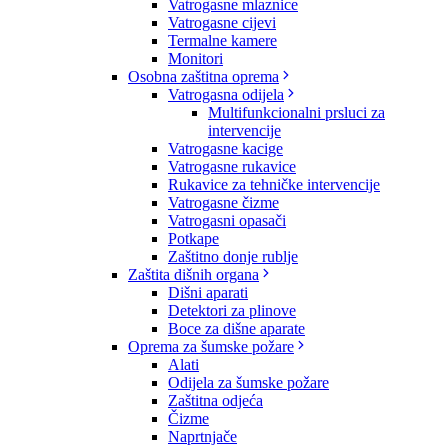
Vatrogasne mlaznice
Vatrogasne cijevi
Termalne kamere
Monitori
Osobna zaštitna oprema
Vatrogasna odijela
Multifunkcionalni prsluci za
intervencije
Vatrogasne kacige
Vatrogasne rukavice
Rukavice za tehničke intervencije
Vatrogasne čizme
Vatrogasni opasači
Potkape
Zaštitno donje rublje
Zaštita dišnih organa
Dišni aparati
Detektori za plinove
Boce za dišne aparate
Oprema za šumske požare
Alati
Odijela za šumske požare
Zaštitna odjeća
Čizme
Naprtnjače