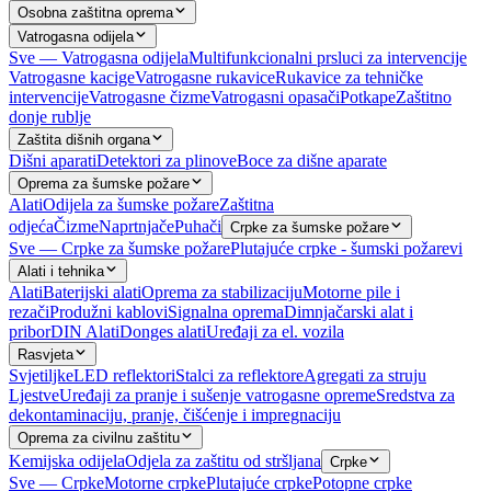
Osobna zaštitna oprema
Vatrogasna odijela
Sve — Vatrogasna odijela
Multifunkcionalni prsluci za intervencije
Vatrogasne kacige
Vatrogasne rukavice
Rukavice za tehničke
intervencije
Vatrogasne čizme
Vatrogasni opasači
Potkape
Zaštitno
donje rublje
Zaštita dišnih organa
Dišni aparati
Detektori za plinove
Boce za dišne aparate
Oprema za šumske požare
Alati
Odijela za šumske požare
Zaštitna
odjeća
Čizme
Naprtnjače
Puhači
Crpke za šumske požare
Sve — Crpke za šumske požare
Plutajuće crpke - šumski požarevi
Alati i tehnika
Alati
Baterijski alati
Oprema za stabilizaciju
Motorne pile i
rezači
Produžni kablovi
Signalna oprema
Dimnjačarski alat i
pribor
DIN Alati
Donges alati
Uređaji za el. vozila
Rasvjeta
Svjetiljke
LED reflektori
Stalci za reflektore
Agregati za struju
Ljestve
Uređaji za pranje i sušenje vatrogasne opreme
Sredstva za
dekontaminaciju, pranje, čišćenje i impregnaciju
Oprema za civilnu zaštitu
Kemijska odijela
Odjela za zaštitu od stršljana
Crpke
Sve — Crpke
Motorne crpke
Plutajuće crpke
Potopne crpke