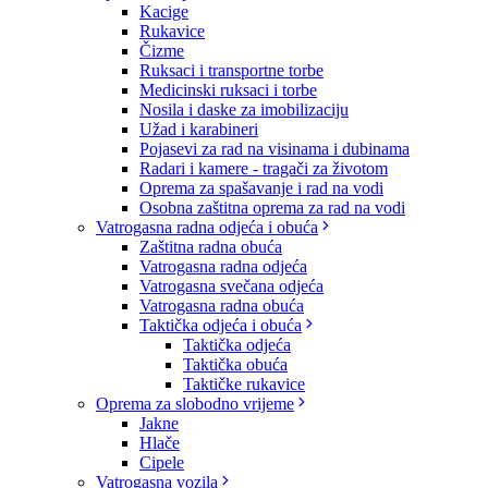
Kacige
Rukavice
Čizme
Ruksaci i transportne torbe
Medicinski ruksaci i torbe
Nosila i daske za imobilizaciju
Užad i karabineri
Pojasevi za rad na visinama i dubinama
Radari i kamere - tragači za životom
Oprema za spašavanje i rad na vodi
Osobna zaštitna oprema za rad na vodi
Vatrogasna radna odjeća i obuća
Zaštitna radna obuća
Vatrogasna radna odjeća
Vatrogasna svečana odjeća
Vatrogasna radna obuća
Taktička odjeća i obuća
Taktička odjeća
Taktička obuća
Taktičke rukavice
Oprema za slobodno vrijeme
Jakne
Hlače
Cipele
Vatrogasna vozila