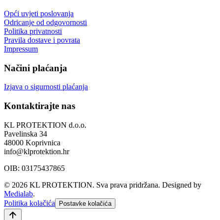
Opći uvjeti poslovanja
Odricanje od odgovornosti
Politika privatnosti
Pravila dostave i povrata
Impressum
Načini plaćanja
Izjava o sigurnosti plaćanja
Kontaktirajte nas
KL PROTEKTION d.o.o.
Pavelinska 34
48000 Koprivnica
info@klprotektion.hr
OIB: 03175437865
© 2026 KL PROTEKTION. Sva prava pridržana.
Designed by
Medialab
.
Politika kolačića
Postavke kolačića