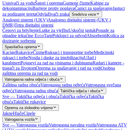
Usisivači za vodu
Šatori i oprema
Gumene čizme
Kabine za
dekontaminaciju
Barijere protiv poplava
Čamci za spašavanje
Jastuci
za podizanje tereta
Odvlaživači zraka
Sredstva veze
Analogni sistemi (UKV)
Analogno digitalni sistemi (UKV i
DMR)
Tetra digitalni sistemi
Čepovi za brtvljenje
Lutke za vježbu
Uskočni jastuk
Posude za
otpadne tekućine EccoTarp
Poklopci za odvod
Absorbenti
Kolica za
doziranje sorbenta
Spasilačka oprema
Kacige
Rukavice
Čizme
Ruksaci i transportne torbe
Medicinski
ruksaci i torbe
Nosila i daske za imobilizaciju
Užad i
karabineri
Pojasevi za rad na visinama i dubinama
Radari i kamere -
tragači za životom
Oprema za spašavanje i rad na vodi
Osobna
zaštitna oprema za rad na vodi
Vatrogasna radna odjeća i obuća
Zaštitna radna obuća
Vatrogasna radna odjeća
Vatrogasna svečana
odjeća
Vatrogasna radna obuća
Taktička odjeća i obuća
Sve — Taktička odjeća i obuća
Taktička odjeća
Taktička
obuća
Taktičke rukavice
Oprema za slobodno vrijeme
Jakne
Hlače
Cipele
Vatrogasna vozila
Sve — Vatrogasna vozila
Vatrogasna navalna vozila
Vatrogasna ATV