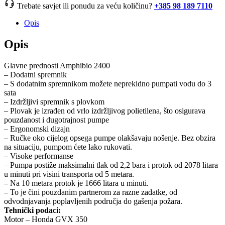
Trebate savjet ili ponudu za veću količinu?
+385 98 189 7110
Opis
Opis
Glavne prednosti Amphibio 2400
– Dodatni spremnik
– S dodatnim spremnikom možete neprekidno pumpati vodu do 3
sata
– Izdržljivi spremnik s plovkom
– Plovak je izrađen od vrlo izdržljivog polietilena, što osigurava
pouzdanost i dugotrajnost pumpe
– Ergonomski dizajn
– Ručke oko cijelog opsega pumpe olakšavaju nošenje. Bez obzira
na situaciju, pumpom ćete lako rukovati.
– Visoke performanse
– Pumpa postiže maksimalni tlak od 2,2 bara i protok od 2078 litara
u minuti pri visini transporta od 5 metara.
– Na 10 metara protok je 1666 litara u minuti.
– To je čini pouzdanim partnerom za razne zadatke, od
odvodnjavanja poplavljenih područja do gašenja požara.
Tehnički podaci:
Motor – Honda GVX 350