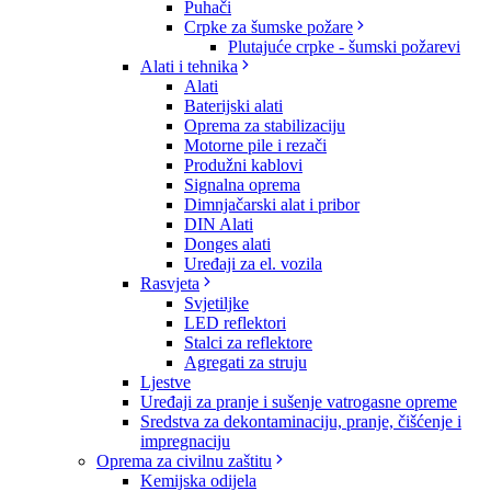
Puhači
Crpke za šumske požare
Plutajuće crpke - šumski požarevi
Alati i tehnika
Alati
Baterijski alati
Oprema za stabilizaciju
Motorne pile i rezači
Produžni kablovi
Signalna oprema
Dimnjačarski alat i pribor
DIN Alati
Donges alati
Uređaji za el. vozila
Rasvjeta
Svjetiljke
LED reflektori
Stalci za reflektore
Agregati za struju
Ljestve
Uređaji za pranje i sušenje vatrogasne opreme
Sredstva za dekontaminaciju, pranje, čišćenje i
impregnaciju
Oprema za civilnu zaštitu
Kemijska odijela