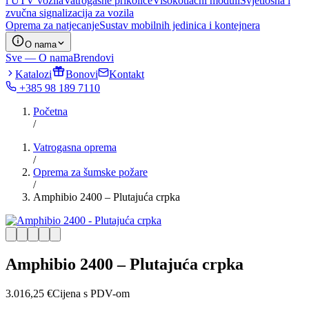
i UTV vozila
Vatrogasne prikolice
Visokotlačni moduli
Svjetlosna i
zvučna signalizacija za vozila
Oprema za natjecanje
Sustav mobilnih jedinica i kontejnera
O nama
Sve — O nama
Brendovi
Katalozi
Bonovi
Kontakt
+385 98 189 7110
Početna
/
Vatrogasna oprema
/
Oprema za šumske požare
/
Amphibio 2400 – Plutajuća crpka
Amphibio 2400 – Plutajuća crpka
3.016,25
€
Cijena s PDV-om