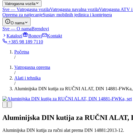
Vatrogasna vozila
Sve — Vatrogasna vozila
Vatrogasna navalna vozila
Vatrogasna ATV i
Oprema za natjecanje
Sustav mobilnih jedinica i kontejnera
O nama
Sve — O nama
Brendovi
Katalozi
Bonovi
Kontakt
+385 98 189 7110
Početna
/
Vatrogasna oprema
/
Alati i tehnika
/
Aluminijska DIN kutija za RUČNI ALAT, DIN 14881-FWKa, 
Aluminijska DIN kutija za RUČNI ALAT, 
Aluminijska DIN kutija za ručni alat prema DIN 14881:2013-12.