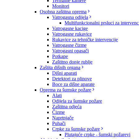
Termalne kamere
Monitori
Osobna zaštitna oprema
Vatrogasna odijela
Multifunkcionalni prsluci za intervenc
Vatrogasne kacige
Vatrogasne rukavice
Rukavice za tehničke intervencije
Vatrogasne čizme
Vatrogasni opasači
Potkape
Zaštitno donje rublje
Zaštita dišnih organa
Dišni aparati
Detektori za plinove
Boce za dišne aparate
Oprema za šumske požare
Alati
Odijela za šumske požare
Zaštitna odjeća
Čizme
Naprtnjače
Puhači
Crpke za šumske požare
Plutajuće crpke - šumski požarevi