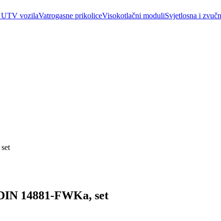
 UTV vozila
Vatrogasne prikolice
Visokotlačni moduli
Svjetlosna i zvučn
set
DIN 14881-FWKa, set