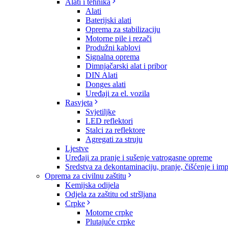
Alati i tehnika
Alati
Baterijski alati
Oprema za stabilizaciju
Motorne pile i rezači
Produžni kablovi
Signalna oprema
Dimnjačarski alat i pribor
DIN Alati
Donges alati
Uređaji za el. vozila
Rasvjeta
Svjetiljke
LED reflektori
Stalci za reflektore
Agregati za struju
Ljestve
Uređaji za pranje i sušenje vatrogasne opreme
Sredstva za dekontaminaciju, pranje, čišćenje i im
Oprema za civilnu zaštitu
Kemijska odijela
Odjela za zaštitu od stršljana
Crpke
Motorne crpke
Plutajuće crpke