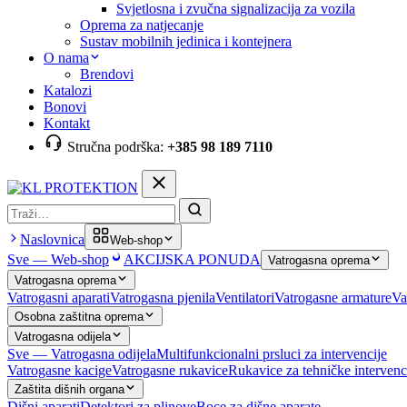
Svjetlosna i zvučna signalizacija za vozila
Oprema za natjecanje
Sustav mobilnih jedinica i kontejnera
O nama
Brendovi
Katalozi
Bonovi
Kontakt
Stručna podrška:
+385 98 189 7110
Pretraga
Naslovnica
Web-shop
Sve — Web-shop
AKCIJSKA PONUDA
Vatrogasna oprema
Vatrogasna oprema
Vatrogasni aparati
Vatrogasna pjenila
Ventilatori
Vatrogasne armature
Va
Osobna zaštitna oprema
Vatrogasna odijela
Sve — Vatrogasna odijela
Multifunkcionalni prsluci za intervencije
Vatrogasne kacige
Vatrogasne rukavice
Rukavice za tehničke intervenc
Zaštita dišnih organa
Dišni aparati
Detektori za plinove
Boce za dišne aparate