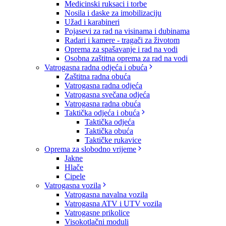
Medicinski ruksaci i torbe
Nosila i daske za imobilizaciju
Užad i karabineri
Pojasevi za rad na visinama i dubinama
Radari i kamere - tragači za životom
Oprema za spašavanje i rad na vodi
Osobna zaštitna oprema za rad na vodi
Vatrogasna radna odjeća i obuća
Zaštitna radna obuća
Vatrogasna radna odjeća
Vatrogasna svečana odjeća
Vatrogasna radna obuća
Taktička odjeća i obuća
Taktička odjeća
Taktička obuća
Taktičke rukavice
Oprema za slobodno vrijeme
Jakne
Hlače
Cipele
Vatrogasna vozila
Vatrogasna navalna vozila
Vatrogasna ATV i UTV vozila
Vatrogasne prikolice
Visokotlačni moduli