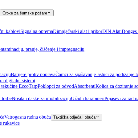
Crpke za šumske požare
ni kablovi
Signalna oprema
Dimnjačarski alat i pribor
DIN Alati
Donges a
ntaminaciju, pranje, čišćenje i impregnaciju
naciju
Barijere protiv poplava
Čamci za spašavanje
Jastuci za podizanje t
ra digitalni sistemi
 tekućine EccoTarp
Poklopci za odvod
Absorbenti
Kolica za doziranje s
i torbe
Nosila i daske za imobilizaciju
Užad i karabineri
Pojasevi za rad 
eća
Vatrogasna radna obuća
Taktička odjeća i obuća
e rukavice