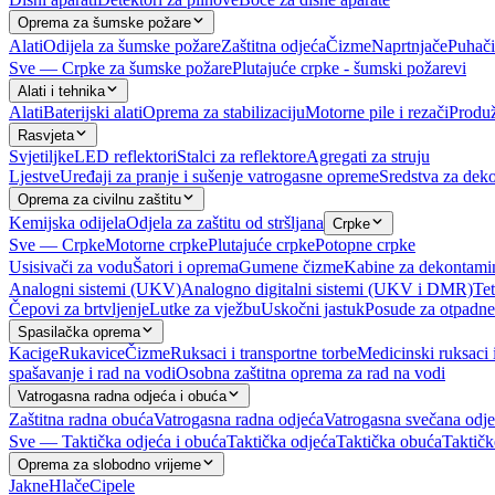
Oprema za šumske požare
Alati
Odijela za šumske požare
Zaštitna odjeća
Čizme
Naprtnjače
Puhači
Sve — Crpke za šumske požare
Plutajuće crpke - šumski požarevi
Alati i tehnika
Alati
Baterijski alati
Oprema za stabilizaciju
Motorne pile i rezači
Produž
Rasvjeta
Svjetiljke
LED reflektori
Stalci za reflektore
Agregati za struju
Ljestve
Uređaji za pranje i sušenje vatrogasne opreme
Sredstva za deko
Oprema za civilnu zaštitu
Kemijska odijela
Odjela za zaštitu od stršljana
Crpke
Sve — Crpke
Motorne crpke
Plutajuće crpke
Potopne crpke
Usisivači za vodu
Šatori i oprema
Gumene čizme
Kabine za dekontami
Analogni sistemi (UKV)
Analogno digitalni sistemi (UKV i DMR)
Tet
Čepovi za brtvljenje
Lutke za vježbu
Uskočni jastuk
Posude za otpadne
Spasilačka oprema
Kacige
Rukavice
Čizme
Ruksaci i transportne torbe
Medicinski ruksaci 
spašavanje i rad na vodi
Osobna zaštitna oprema za rad na vodi
Vatrogasna radna odjeća i obuća
Zaštitna radna obuća
Vatrogasna radna odjeća
Vatrogasna svečana odj
Sve — Taktička odjeća i obuća
Taktička odjeća
Taktička obuća
Taktičk
Oprema za slobodno vrijeme
Jakne
Hlače
Cipele