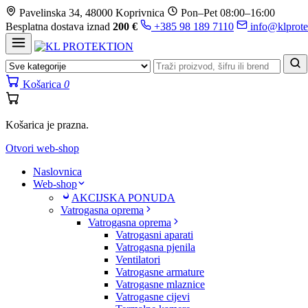
Prijeđi
Pavelinska 34, 48000 Koprivnica
Pon–Pet 08:00–16:00
na
Besplatna dostava iznad
200 €
+385 98 189 7110
info@klprote
sadržaj
Košarica
0
Košarica je prazna.
Otvori web-shop
Naslovnica
Web-shop
AKCIJSKA PONUDA
Vatrogasna oprema
Vatrogasna oprema
Vatrogasni aparati
Vatrogasna pjenila
Ventilatori
Vatrogasne armature
Vatrogasne mlaznice
Vatrogasne cijevi