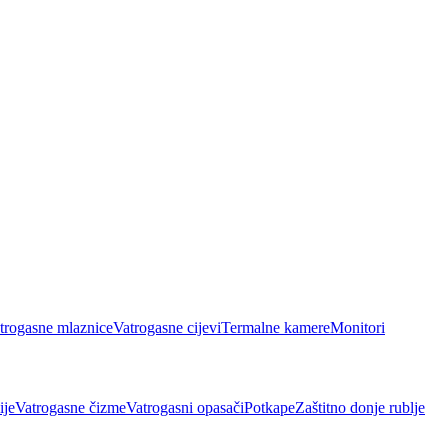
trogasne mlaznice
Vatrogasne cijevi
Termalne kamere
Monitori
ije
Vatrogasne čizme
Vatrogasni opasači
Potkape
Zaštitno donje rublje