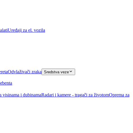
lati
Uređaji za el. vozila
ereta
Odvlaživači zraka
Sredstva veze
orbenta
na visinama i dubinama
Radari i kamere - tragači za životom
Oprema za