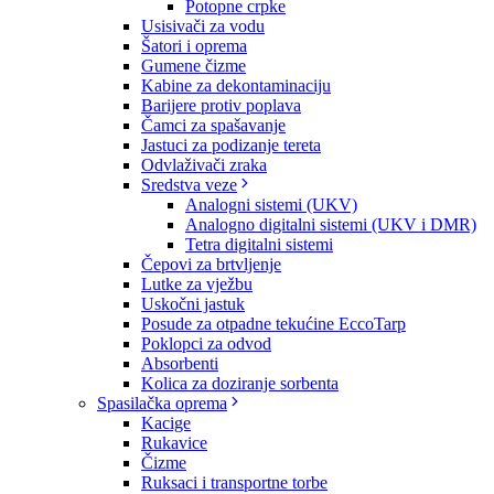
Potopne crpke
Usisivači za vodu
Šatori i oprema
Gumene čizme
Kabine za dekontaminaciju
Barijere protiv poplava
Čamci za spašavanje
Jastuci za podizanje tereta
Odvlaživači zraka
Sredstva veze
Analogni sistemi (UKV)
Analogno digitalni sistemi (UKV i DMR)
Tetra digitalni sistemi
Čepovi za brtvljenje
Lutke za vježbu
Uskočni jastuk
Posude za otpadne tekućine EccoTarp
Poklopci za odvod
Absorbenti
Kolica za doziranje sorbenta
Spasilačka oprema
Kacige
Rukavice
Čizme
Ruksaci i transportne torbe