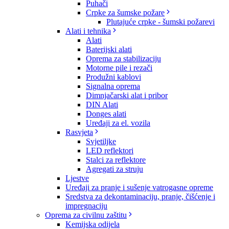
Puhači
Crpke za šumske požare
Plutajuće crpke - šumski požarevi
Alati i tehnika
Alati
Baterijski alati
Oprema za stabilizaciju
Motorne pile i rezači
Produžni kablovi
Signalna oprema
Dimnjačarski alat i pribor
DIN Alati
Donges alati
Uređaji za el. vozila
Rasvjeta
Svjetiljke
LED reflektori
Stalci za reflektore
Agregati za struju
Ljestve
Uređaji za pranje i sušenje vatrogasne opreme
Sredstva za dekontaminaciju, pranje, čišćenje i
impregnaciju
Oprema za civilnu zaštitu
Kemijska odijela