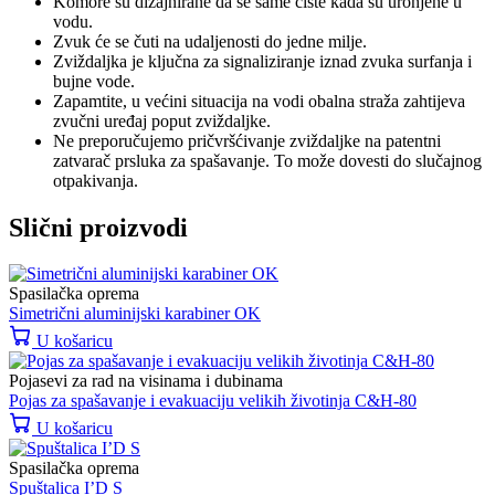
Komore su dizajnirane da se same čiste kada su uronjene u
vodu.
Zvuk će se čuti na udaljenosti do jedne milje.
Zviždaljka je ključna za signaliziranje iznad zvuka surfanja i
bujne vode.
Zapamtite, u većini situacija na vodi obalna straža zahtijeva
zvučni uređaj poput zviždaljke.
Ne preporučujemo pričvršćivanje zviždaljke na patentni
zatvarač prsluka za spašavanje. To može dovesti do slučajnog
otpakivanja.
Slični proizvodi
Spasilačka oprema
Simetrični aluminijski karabiner OK
U košaricu
Pojasevi za rad na visinama i dubinama
Pojas za spašavanje i evakuaciju velikih životinja C&H-80
U košaricu
Spasilačka oprema
Spuštalica I’D S