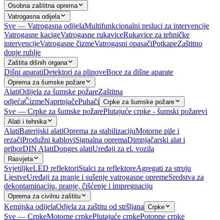
Osobna zaštitna oprema
Vatrogasna odijela
Sve — Vatrogasna odijela
Multifunkcionalni prsluci za intervencije
Vatrogasne kacige
Vatrogasne rukavice
Rukavice za tehničke
intervencije
Vatrogasne čizme
Vatrogasni opasači
Potkape
Zaštitno
donje rublje
Zaštita dišnih organa
Dišni aparati
Detektori za plinove
Boce za dišne aparate
Oprema za šumske požare
Alati
Odijela za šumske požare
Zaštitna
odjeća
Čizme
Naprtnjače
Puhači
Crpke za šumske požare
Sve — Crpke za šumske požare
Plutajuće crpke - šumski požarevi
Alati i tehnika
Alati
Baterijski alati
Oprema za stabilizaciju
Motorne pile i
rezači
Produžni kablovi
Signalna oprema
Dimnjačarski alat i
pribor
DIN Alati
Donges alati
Uređaji za el. vozila
Rasvjeta
Svjetiljke
LED reflektori
Stalci za reflektore
Agregati za struju
Ljestve
Uređaji za pranje i sušenje vatrogasne opreme
Sredstva za
dekontaminaciju, pranje, čišćenje i impregnaciju
Oprema za civilnu zaštitu
Kemijska odijela
Odjela za zaštitu od stršljana
Crpke
Sve — Crpke
Motorne crpke
Plutajuće crpke
Potopne crpke