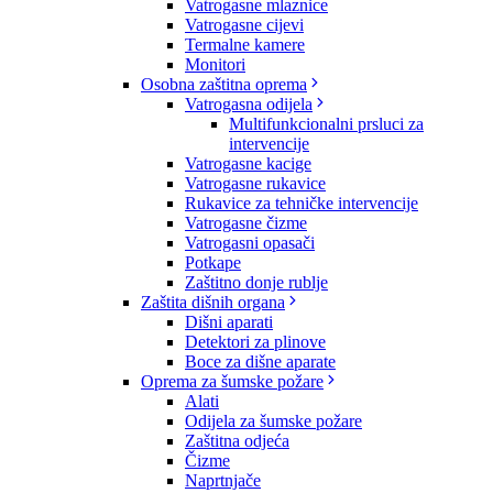
Vatrogasne mlaznice
Vatrogasne cijevi
Termalne kamere
Monitori
Osobna zaštitna oprema
Vatrogasna odijela
Multifunkcionalni prsluci za
intervencije
Vatrogasne kacige
Vatrogasne rukavice
Rukavice za tehničke intervencije
Vatrogasne čizme
Vatrogasni opasači
Potkape
Zaštitno donje rublje
Zaštita dišnih organa
Dišni aparati
Detektori za plinove
Boce za dišne aparate
Oprema za šumske požare
Alati
Odijela za šumske požare
Zaštitna odjeća
Čizme
Naprtnjače