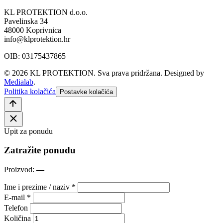
KL PROTEKTION d.o.o.
Pavelinska 34
48000 Koprivnica
info@klprotektion.hr
OIB: 03175437865
© 2026 KL PROTEKTION. Sva prava pridržana.
Designed by
Medialab
.
Politika kolačića
Postavke kolačića
Upit za ponudu
Zatražite ponudu
Proizvod:
—
Ime i prezime / naziv *
E-mail *
Telefon
Količina