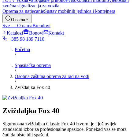
i UTV vozila
Vatrogasne prikolice
Visokotlačni moduli
Svjetlosna i
zvučna signalizacija za vozila
Oprema za natjecanje
Sustav mobilnih jedinica i kontejnera
O nama
Sve — O nama
Brendovi
Katalozi
Bonovi
Kontakt
+385 98 189 7110
Početna
/
Spasilačka oprema
/
Osobna zaštitna oprema za rad na vodi
/
Zviždaljka Fox 40
Zviždaljka Fox 40
Sigurnosna zviždaljka Classic Fox 40 izvorni je i još uvijek
standardni izbor za profesionalne spasioce. Ponekad vas se mora
čuti da biste bili spašeni.