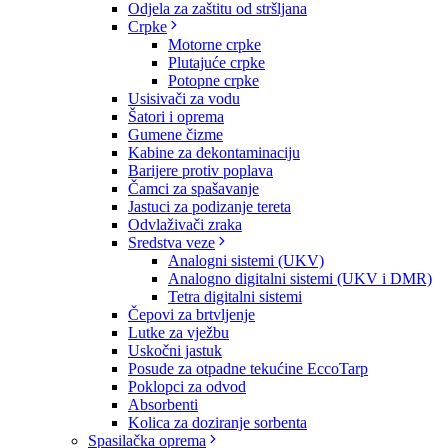
Odjela za zaštitu od stršljana
Crpke
Motorne crpke
Plutajuće crpke
Potopne crpke
Usisivači za vodu
Šatori i oprema
Gumene čizme
Kabine za dekontaminaciju
Barijere protiv poplava
Čamci za spašavanje
Jastuci za podizanje tereta
Odvlaživači zraka
Sredstva veze
Analogni sistemi (UKV)
Analogno digitalni sistemi (UKV i DMR)
Tetra digitalni sistemi
Čepovi za brtvljenje
Lutke za vježbu
Uskočni jastuk
Posude za otpadne tekućine EccoTarp
Poklopci za odvod
Absorbenti
Kolica za doziranje sorbenta
Spasilačka oprema