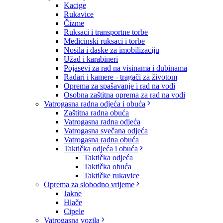
Kacige
Rukavice
Čizme
Ruksaci i transportne torbe
Medicinski ruksaci i torbe
Nosila i daske za imobilizaciju
Užad i karabineri
Pojasevi za rad na visinama i dubinama
Radari i kamere - tragači za životom
Oprema za spašavanje i rad na vodi
Osobna zaštitna oprema za rad na vodi
Vatrogasna radna odjeća i obuća
Zaštitna radna obuća
Vatrogasna radna odjeća
Vatrogasna svečana odjeća
Vatrogasna radna obuća
Taktička odjeća i obuća
Taktička odjeća
Taktička obuća
Taktičke rukavice
Oprema za slobodno vrijeme
Jakne
Hlače
Cipele
Vatrogasna vozila