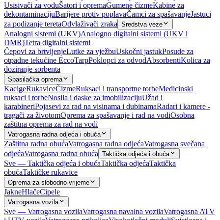
Usisivači za vodu
Šatori i oprema
Gumene čizme
Kabine za
dekontaminaciju
Barijere protiv poplava
Čamci za spašavanje
Jastuci
za podizanje tereta
Odvlaživači zraka
Sredstva veze
Analogni sistemi (UKV)
Analogno digitalni sistemi (UKV i
DMR)
Tetra digitalni sistemi
Čepovi za brtvljenje
Lutke za vježbu
Uskočni jastuk
Posude za
otpadne tekućine EccoTarp
Poklopci za odvod
Absorbenti
Kolica za
doziranje sorbenta
Spasilačka oprema
Kacige
Rukavice
Čizme
Ruksaci i transportne torbe
Medicinski
ruksaci i torbe
Nosila i daske za imobilizaciju
Užad i
karabineri
Pojasevi za rad na visinama i dubinama
Radari i kamere -
tragači za životom
Oprema za spašavanje i rad na vodi
Osobna
zaštitna oprema za rad na vodi
Vatrogasna radna odjeća i obuća
Zaštitna radna obuća
Vatrogasna radna odjeća
Vatrogasna svečana
odjeća
Vatrogasna radna obuća
Taktička odjeća i obuća
Sve — Taktička odjeća i obuća
Taktička odjeća
Taktička
obuća
Taktičke rukavice
Oprema za slobodno vrijeme
Jakne
Hlače
Cipele
Vatrogasna vozila
Sve — Vatrogasna vozila
Vatrogasna navalna vozila
Vatrogasna ATV