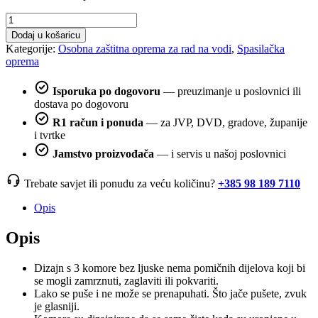
Zviždaljka
Fox
Dodaj u košaricu
40
Kategorije:
Osobna zaštitna oprema za rad na vodi
,
Spasilačka
količina
oprema
Isporuka po dogovoru
— preuzimanje u poslovnici ili
dostava po dogovoru
R1 račun i ponuda
— za JVP, DVD, gradove, županije
i tvrtke
Jamstvo proizvođača
— i servis u našoj poslovnici
Trebate savjet ili ponudu za veću količinu?
+385 98 189 7110
Opis
Opis
Dizajn s 3 komore bez ljuske nema pomičnih dijelova koji bi
se mogli zamrznuti, zaglaviti ili pokvariti.
Lako se puše i ne može se prenapuhati. Što jače pušete, zvuk
je glasniji.