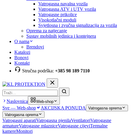
Vatrogasna navalna vozila
Vatrogasna ATV i UTV vozila
Vatrogasne prikolice
Visokotlačni moduli
Svjetlosna i zvučna signalizacija za vozila
Oprema za natjecanje
Sustav mobilnih jedinica i kontejnera
O nama
Brendovi
Katalozi
Bonovi
Kontakt
Stručna podrška:
+385 98 189 7110
Pretraga
Naslovnica
Web-shop
Sve — Web-shop
AKCIJSKA PONUDA
Vatrogasna oprema
Vatrogasna oprema
Vatrogasni aparati
Vatrogasna pjenila
Ventilatori
Vatrogasne
armature
Vatrogasne mlaznice
Vatrogasne cijevi
Termalne
kamere
Monitori