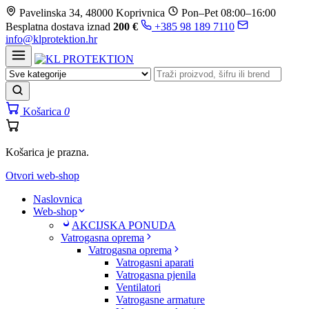
Prijeđi
Pavelinska 34, 48000 Koprivnica
Pon–Pet 08:00–16:00
na
Besplatna dostava iznad
200 €
+385 98 189 7110
sadržaj
info@klprotektion.hr
Košarica
0
Košarica je prazna.
Otvori web-shop
Naslovnica
Web-shop
AKCIJSKA PONUDA
Vatrogasna oprema
Vatrogasna oprema
Vatrogasni aparati
Vatrogasna pjenila
Ventilatori
Vatrogasne armature