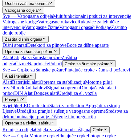
Osobna zaštitna oprema
Vatrogasna odijela
Sve — Vatrogasna odijela
Multifunkcionalni prsluci za intervencije
Vatrogasne kacige
Vatrogasne rukavice
Rukavice za tehničke
intervencije
Vatrogasne čizme
Vatrogasni opasači
Potkape
Zaštitno
donje rublje
Zaštita dišnih organa
Dišni aparati
Detektori za plinove
Boce za dišne aparate
Oprema za šumske požare
Alati
Odijela za šumske požare
Zaštitna
odjeća
Čizme
Naprtnjače
Puhači
Crpke za šumske požare
Sve — Crpke za šumske požare
Plutajuće crpke - šumski požarevi
Alati i tehnika
Alati
Baterijski alati
Oprema za stabilizaciju
Motorne pile i
rezači
Produžni kablovi
Signalna oprema
Dimnjačarski alat i
pribor
DIN Alati
Donges alati
Uređaji za el. vozila
Rasvjeta
Svjetiljke
LED reflektori
Stalci za reflektore
Agregati za struju
Ljestve
Uređaji za pranje i sušenje vatrogasne opreme
Sredstva za
dekontaminaciju, pranje, čišćenje i impregnaciju
Oprema za civilnu zaštitu
Kemijska odijela
Odjela za zaštitu od stršljana
Crpke
Sve — Crpke
Motorne crpke
Plutajuće crpke
Potopne crpke