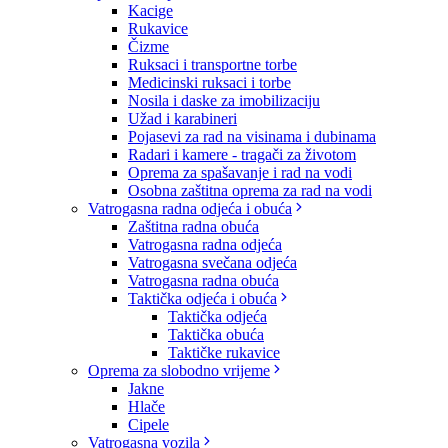
Kacige
Rukavice
Čizme
Ruksaci i transportne torbe
Medicinski ruksaci i torbe
Nosila i daske za imobilizaciju
Užad i karabineri
Pojasevi za rad na visinama i dubinama
Radari i kamere - tragači za životom
Oprema za spašavanje i rad na vodi
Osobna zaštitna oprema za rad na vodi
Vatrogasna radna odjeća i obuća
Zaštitna radna obuća
Vatrogasna radna odjeća
Vatrogasna svečana odjeća
Vatrogasna radna obuća
Taktička odjeća i obuća
Taktička odjeća
Taktička obuća
Taktičke rukavice
Oprema za slobodno vrijeme
Jakne
Hlače
Cipele
Vatrogasna vozila