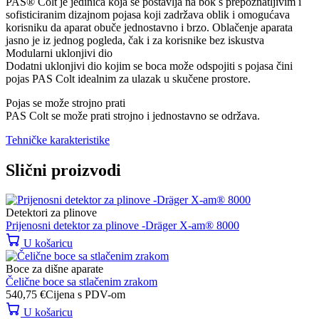
PAS® Colt je jedinica koja se postavlja na bok s prepoznatljivim i
sofisticiranim dizajnom pojasa koji zadržava oblik i omogućava
korisniku da aparat obuče jednostavno i brzo. Oblačenje aparata
jasno je iz jednog pogleda, čak i za korisnike bez iskustva
Modularni uklonjivi dio
Dodatni uklonjivi dio kojim se boca može odspojiti s pojasa čini
pojas PAS Colt idealnim za ulazak u skučene prostore.
Pojas se može strojno prati
PAS Colt se može prati strojno i jednostavno se održava.
Tehničke karakteristike
Slični proizvodi
Detektori za plinove
Prijenosni detektor za plinove -Dräger X-am® 8000
U košaricu
Boce za dišne aparate
Čelične boce sa stlačenim zrakom
540,75
€
Cijena s PDV-om
U košaricu