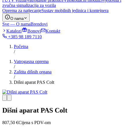
i UTV vozila
Vatrogasne prikolice
Visokotlačni moduli
Svjetlosna i
zvučna signalizacija za vozila
Oprema za natjecanje
Sustav mobilnih jedinica i kontejnera
O nama
Sve — O nama
Brendovi
Katalozi
Bonovi
Kontakt
+385 98 189 7110
Početna
/
Vatrogasna oprema
/
Zaštita dišnih organa
/
Dišni aparat PAS Colt
Dišni aparat PAS Colt
807,50
€
Cijena s PDV-om