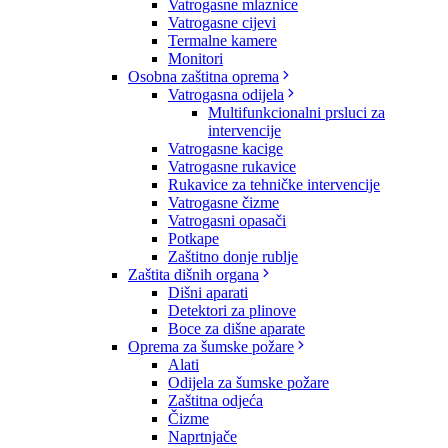
Vatrogasne mlaznice
Vatrogasne cijevi
Termalne kamere
Monitori
Osobna zaštitna oprema
Vatrogasna odijela
Multifunkcionalni prsluci za
intervencije
Vatrogasne kacige
Vatrogasne rukavice
Rukavice za tehničke intervencije
Vatrogasne čizme
Vatrogasni opasači
Potkape
Zaštitno donje rublje
Zaštita dišnih organa
Dišni aparati
Detektori za plinove
Boce za dišne aparate
Oprema za šumske požare
Alati
Odijela za šumske požare
Zaštitna odjeća
Čizme
Naprtnjače