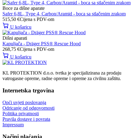
Boce za dišne aparate
Safer 6,8L, Type 4, Carbon/Aramid - boca sa stlačenim zrakom
515,50
€
Cijena s PDV-om
U košaricu
Dišni aparati
Kapuljača - Dräger PSS® Rescue Hood
268,75
€
Cijena s PDV-om
U košaricu
KL PROTEKTION d.o.o. tvrtka je specijalizirana za prodaju
vatrogasne opreme, radne opreme i opreme za civilnu zaštitu.
Internetska trgovina
Opći uvjeti poslovanja
Odricanje od odgovornosti
Politika privatnosti
Pravila dostave i povrata
Impressum
Načini plaćanja