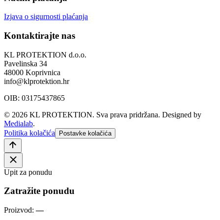
Izjava o sigurnosti plaćanja
Kontaktirajte nas
KL PROTEKTION d.o.o.
Pavelinska 34
48000 Koprivnica
info@klprotektion.hr
OIB: 03175437865
© 2026 KL PROTEKTION. Sva prava pridržana.
Designed by
Medialab
.
Politika kolačića
Postavke kolačića
Upit za ponudu
Zatražite ponudu
Proizvod:
—