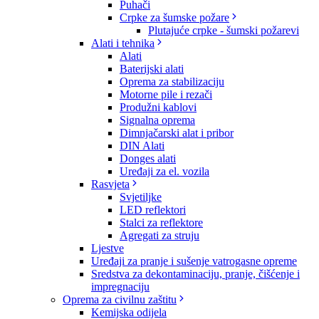
Puhači
Crpke za šumske požare
Plutajuće crpke - šumski požarevi
Alati i tehnika
Alati
Baterijski alati
Oprema za stabilizaciju
Motorne pile i rezači
Produžni kablovi
Signalna oprema
Dimnjačarski alat i pribor
DIN Alati
Donges alati
Uređaji za el. vozila
Rasvjeta
Svjetiljke
LED reflektori
Stalci za reflektore
Agregati za struju
Ljestve
Uređaji za pranje i sušenje vatrogasne opreme
Sredstva za dekontaminaciju, pranje, čišćenje i
impregnaciju
Oprema za civilnu zaštitu
Kemijska odijela