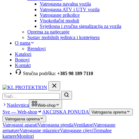
Vatrogasna navalna vozila
Vatrogasna ATV i UTV vozila
Vatrogasne prikolice
Visokotlačni moduli
Svjetlosna i zvučna signalizacija za vozila
Oprema za natjecanje
Sustav mobilnih jedinica i kontejnera
O nama
Brendovi
Katalozi
Bonovi
Kontakt
Stručna podrška:
+385 98 189 7110
Pretraga
Naslovnica
Web-shop
Sve — Web-shop
AKCIJSKA PONUDA
Vatrogasna oprema
Vatrogasna oprema
Vatrogasni aparati
Vatrogasna pjenila
Ventilatori
Vatrogasne
armature
Vatrogasne mlaznice
Vatrogasne cijevi
Termalne
kamere
Monitori