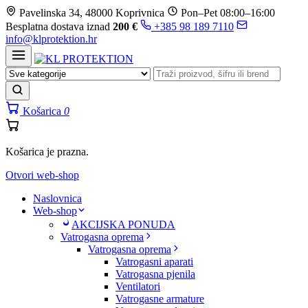
Prijeđi
Pavelinska 34, 48000 Koprivnica
Pon–Pet 08:00–16:00
na
Besplatna dostava iznad
200 €
+385 98 189 7110
sadržaj
info@klprotektion.hr
Košarica
0
Košarica je prazna.
Otvori web-shop
Naslovnica
Web-shop
AKCIJSKA PONUDA
Vatrogasna oprema
Vatrogasna oprema
Vatrogasni aparati
Vatrogasna pjenila
Ventilatori
Vatrogasne armature