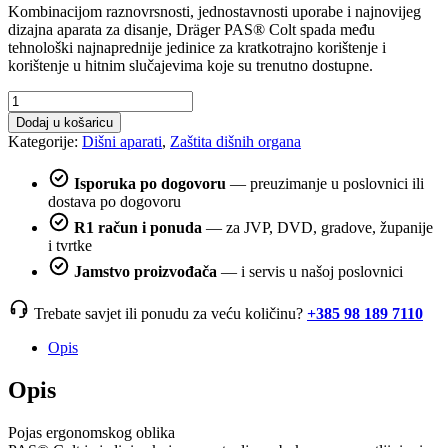
Kombinacijom raznovrsnosti, jednostavnosti uporabe i najnovijeg
dizajna aparata za disanje, Dräger PAS® Colt spada među
tehnološki najnaprednije jedinice za kratkotrajno korištenje i
korištenje u hitnim slučajevima koje su trenutno dostupne.
Dišni
aparat
Dodaj u košaricu
PAS
Kategorije:
Dišni aparati
,
Zaštita dišnih organa
Colt
količina
Isporuka po dogovoru
— preuzimanje u poslovnici ili
dostava po dogovoru
R1 račun i ponuda
— za JVP, DVD, gradove, županije
i tvrtke
Jamstvo proizvođača
— i servis u našoj poslovnici
Trebate savjet ili ponudu za veću količinu?
+385 98 189 7110
Opis
Opis
Pojas ergonomskog oblika