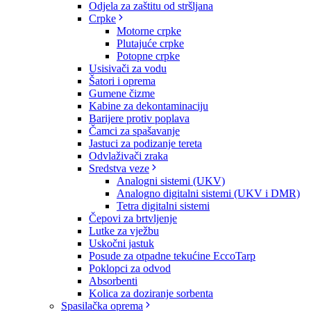
Odjela za zaštitu od stršljana
Crpke
Motorne crpke
Plutajuće crpke
Potopne crpke
Usisivači za vodu
Šatori i oprema
Gumene čizme
Kabine za dekontaminaciju
Barijere protiv poplava
Čamci za spašavanje
Jastuci za podizanje tereta
Odvlaživači zraka
Sredstva veze
Analogni sistemi (UKV)
Analogno digitalni sistemi (UKV i DMR)
Tetra digitalni sistemi
Čepovi za brtvljenje
Lutke za vježbu
Uskočni jastuk
Posude za otpadne tekućine EccoTarp
Poklopci za odvod
Absorbenti
Kolica za doziranje sorbenta
Spasilačka oprema