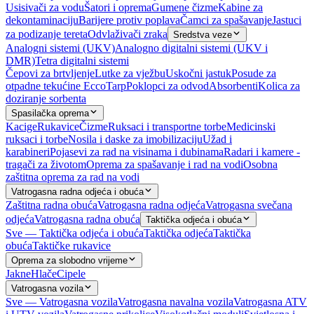
Usisivači za vodu
Šatori i oprema
Gumene čizme
Kabine za
dekontaminaciju
Barijere protiv poplava
Čamci za spašavanje
Jastuci
za podizanje tereta
Odvlaživači zraka
Sredstva veze
Analogni sistemi (UKV)
Analogno digitalni sistemi (UKV i
DMR)
Tetra digitalni sistemi
Čepovi za brtvljenje
Lutke za vježbu
Uskočni jastuk
Posude za
otpadne tekućine EccoTarp
Poklopci za odvod
Absorbenti
Kolica za
doziranje sorbenta
Spasilačka oprema
Kacige
Rukavice
Čizme
Ruksaci i transportne torbe
Medicinski
ruksaci i torbe
Nosila i daske za imobilizaciju
Užad i
karabineri
Pojasevi za rad na visinama i dubinama
Radari i kamere -
tragači za životom
Oprema za spašavanje i rad na vodi
Osobna
zaštitna oprema za rad na vodi
Vatrogasna radna odjeća i obuća
Zaštitna radna obuća
Vatrogasna radna odjeća
Vatrogasna svečana
odjeća
Vatrogasna radna obuća
Taktička odjeća i obuća
Sve — Taktička odjeća i obuća
Taktička odjeća
Taktička
obuća
Taktičke rukavice
Oprema za slobodno vrijeme
Jakne
Hlače
Cipele
Vatrogasna vozila
Sve — Vatrogasna vozila
Vatrogasna navalna vozila
Vatrogasna ATV