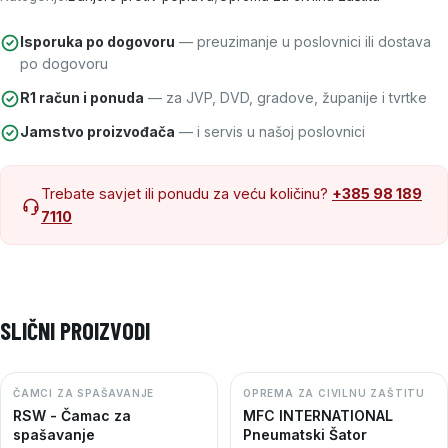
Isporuka po dogovoru
— preuzimanje u poslovnici ili dostava
po dogovoru
R1 račun i ponuda
— za JVP, DVD, gradove, županije i tvrtke
Jamstvo proizvođača
— i servis u našoj poslovnici
Trebate savjet ili ponudu za veću količinu?
+385 98 189
7110
SLIČNI PROIZVODI
ČAMCI ZA SPAŠAVANJE
OPREMA ZA CIVILNU ZAŠTITU
RSW - Čamac za
MFC INTERNATIONAL
spašavanje
Pneumatski Šator