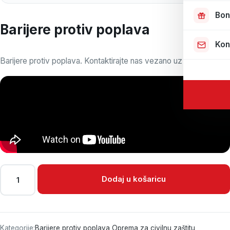
Bon
Barijere protiv poplava
Kon
Barijere protiv poplava. Kontaktirajte nas vezano uz dimenzije.
Barijere protiv poplava količina
Dodaj u košaricu
Kategorije:
Barijere protiv poplava
,
Oprema za civilnu zaštitu