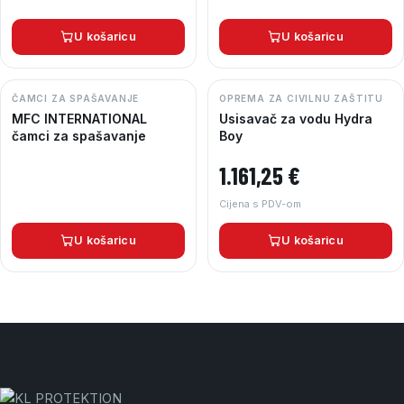
U košaricu
U košaricu
ČAMCI ZA SPAŠAVANJE
OPREMA ZA CIVILNU ZAŠTITU
MFC INTERNATIONAL
Usisavač za vodu Hydra
čamci za spašavanje
Boy
1.161,25
€
Cijena s PDV-om
U košaricu
U košaricu