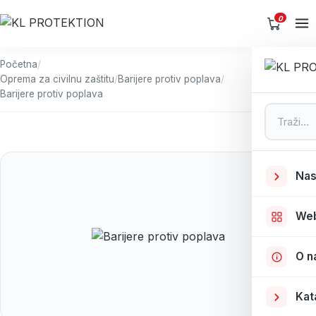
0
Početna
/
Oprema za civilnu zaštitu
/
Barijere protiv poplava
/
Barijere protiv poplava
Pretraga
Nas
We
O n
Kat