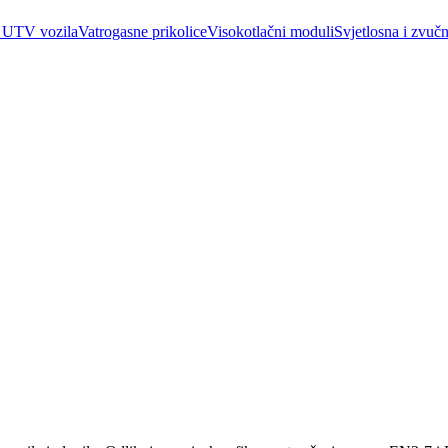
 UTV vozila
Vatrogasne prikolice
Visokotlačni moduli
Svjetlosna i zvučn