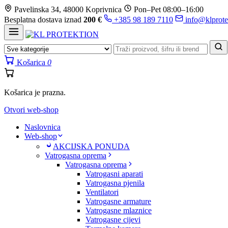
Prijeđi
Pavelinska 34, 48000 Koprivnica
Pon–Pet 08:00–16:00
na
Besplatna dostava iznad
200 €
+385 98 189 7110
info@klprote
sadržaj
Košarica
0
Košarica je prazna.
Otvori web-shop
Naslovnica
Web-shop
AKCIJSKA PONUDA
Vatrogasna oprema
Vatrogasna oprema
Vatrogasni aparati
Vatrogasna pjenila
Ventilatori
Vatrogasne armature
Vatrogasne mlaznice
Vatrogasne cijevi