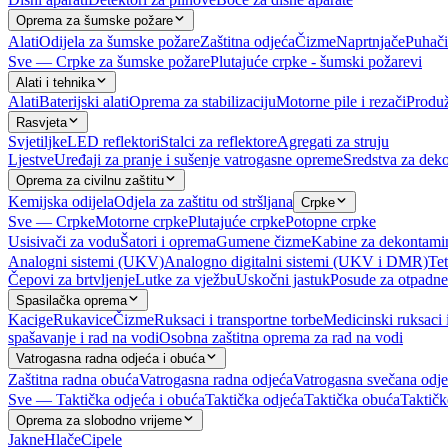
Oprema za šumske požare
Alati
Odijela za šumske požare
Zaštitna odjeća
Čizme
Naprtnjače
Puhači
Sve — Crpke za šumske požare
Plutajuće crpke - šumski požarevi
Alati i tehnika
Alati
Baterijski alati
Oprema za stabilizaciju
Motorne pile i rezači
Produž
Rasvjeta
Svjetiljke
LED reflektori
Stalci za reflektore
Agregati za struju
Ljestve
Uređaji za pranje i sušenje vatrogasne opreme
Sredstva za deko
Oprema za civilnu zaštitu
Kemijska odijela
Odjela za zaštitu od stršljana
Crpke
Sve — Crpke
Motorne crpke
Plutajuće crpke
Potopne crpke
Usisivači za vodu
Šatori i oprema
Gumene čizme
Kabine za dekontami
Analogni sistemi (UKV)
Analogno digitalni sistemi (UKV i DMR)
Tet
Čepovi za brtvljenje
Lutke za vježbu
Uskočni jastuk
Posude za otpadne
Spasilačka oprema
Kacige
Rukavice
Čizme
Ruksaci i transportne torbe
Medicinski ruksaci 
spašavanje i rad na vodi
Osobna zaštitna oprema za rad na vodi
Vatrogasna radna odjeća i obuća
Zaštitna radna obuća
Vatrogasna radna odjeća
Vatrogasna svečana odj
Sve — Taktička odjeća i obuća
Taktička odjeća
Taktička obuća
Taktičk
Oprema za slobodno vrijeme
Jakne
Hlače
Cipele