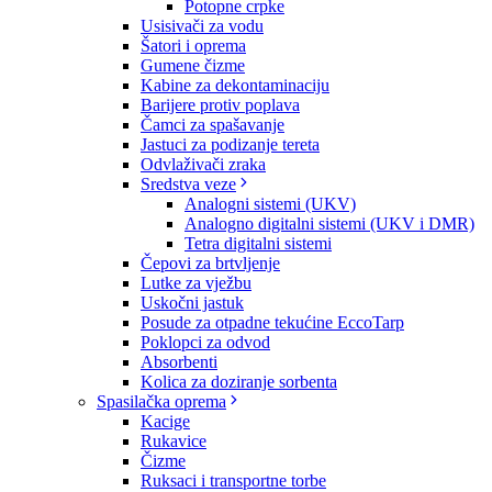
Potopne crpke
Usisivači za vodu
Šatori i oprema
Gumene čizme
Kabine za dekontaminaciju
Barijere protiv poplava
Čamci za spašavanje
Jastuci za podizanje tereta
Odvlaživači zraka
Sredstva veze
Analogni sistemi (UKV)
Analogno digitalni sistemi (UKV i DMR)
Tetra digitalni sistemi
Čepovi za brtvljenje
Lutke za vježbu
Uskočni jastuk
Posude za otpadne tekućine EccoTarp
Poklopci za odvod
Absorbenti
Kolica za doziranje sorbenta
Spasilačka oprema
Kacige
Rukavice
Čizme
Ruksaci i transportne torbe