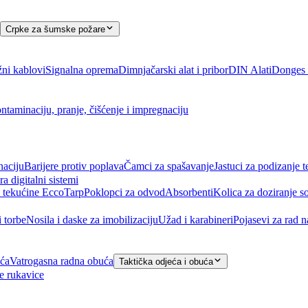
Crpke za šumske požare
ni kablovi
Signalna oprema
Dimnjačarski alat i pribor
DIN Alati
Donges a
ntaminaciju, pranje, čišćenje i impregnaciju
naciju
Barijere protiv poplava
Čamci za spašavanje
Jastuci za podizanje t
ra digitalni sistemi
 tekućine EccoTarp
Poklopci za odvod
Absorbenti
Kolica za doziranje s
i torbe
Nosila i daske za imobilizaciju
Užad i karabineri
Pojasevi za rad 
eća
Vatrogasna radna obuća
Taktička odjeća i obuća
e rukavice