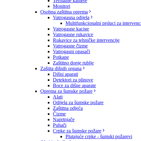
Termalne kamere
Monitori
Osobna zaštitna oprema
Vatrogasna odijela
Multifunkcionalni prsluci za intervenc
Vatrogasne kacige
Vatrogasne rukavice
Rukavice za tehničke intervencije
Vatrogasne čizme
Vatrogasni opasači
Potkape
Zaštitno donje rublje
Zaštita dišnih organa
Dišni aparati
Detektori za plinove
Boce za dišne aparate
Oprema za šumske požare
Alati
Odijela za šumske požare
Zaštitna odjeća
Čizme
Naprtnjače
Puhači
Crpke za šumske požare
Plutajuće crpke - šumski požarevi