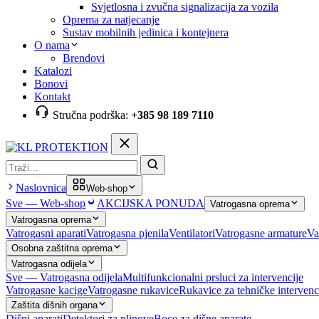
Svjetlosna i zvučna signalizacija za vozila
Oprema za natjecanje
Sustav mobilnih jedinica i kontejnera
O nama
Brendovi
Katalozi
Bonovi
Kontakt
Stručna podrška:
+385 98 189 7110
Pretraga
Naslovnica
Web-shop
Sve — Web-shop
AKCIJSKA PONUDA
Vatrogasna oprema
Vatrogasna oprema
Vatrogasni aparati
Vatrogasna pjenila
Ventilatori
Vatrogasne armature
Va
Osobna zaštitna oprema
Vatrogasna odijela
Sve — Vatrogasna odijela
Multifunkcionalni prsluci za intervencije
Vatrogasne kacige
Vatrogasne rukavice
Rukavice za tehničke intervenc
Zaštita dišnih organa
Dišni aparati
Detektori za plinove
Boce za dišne aparate