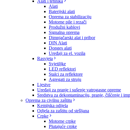
Alati i tehnika
Alati
Baterijski alati
Oprema za stabilizaciju
Motorne pile i rezači
Produžni kablovi
Signalna oprema
Dimnjačarski alat i pribor
DIN Alati
Donges alati
Uređaji za el. vozila
Rasvjeta
Svjetiljke
LED reflektori
Stalci za reflektore
Agregati za struju
Ljestve
Uređaji za pranje i sušenje vatrogasne opreme
Sredstva za dekontaminaciju, pranje, čišćenje i im
Oprema za civilnu zaštitu
Kemijska odijela
Odjela za zaštitu od stršljana
Crpke
Motorne crpke
Plutajuće crpke