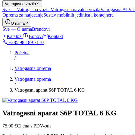
Vatrogasna vozila
Sve — Vatrogasna vozila
Vatrogasna navalna vozila
Vatrogasna ATV i
Oprema za natjecanje
Sustav mobilnih jedinica i kontejnera
O nama
Sve — O nama
Brendovi
Katalozi
Bonovi
Kontakt
+385 98 189 7110
Početna
/
Vatrogasna oprema
/
Vatrogasna oprema
/
Vatrogasni aparat S6P TOTAL 6 KG
Vatrogasni aparat S6P TOTAL 6 KG
75,00
€
Cijena s PDV-om