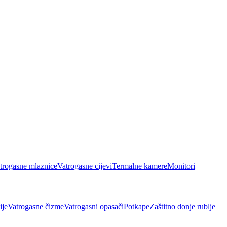
trogasne mlaznice
Vatrogasne cijevi
Termalne kamere
Monitori
ije
Vatrogasne čizme
Vatrogasni opasači
Potkape
Zaštitno donje rublje