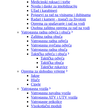
Medicinski ruksaci i torbe
Nosila i daske za imobilizaciju
Užad i karabineri
Pojasevi za rad na visinama i dubinama
Radari i kamere - tragači za životom
Oprema za spašavanje i rad na vodi
Osobna zaštitna oprema za rad na vodi
Vatrogasna radna odjeća i obuća
Zaštitna radna obuća
Vatrogasna radna odjeća
Vatrogasna svečana odjeća
Vatrogasna radna obuća
Taktička odjeća i obuća
Taktička odjeća
Taktička obuća
Taktičke rukavice
Oprema za slobodno vrijeme
Jakne
Hlače
Cipele
Vatrogasna vozila
Vatrogasna navalna vozila
Vatrogasna ATV i UTV vozila
Vatrogasne prikolice
Visokotlačni moduli