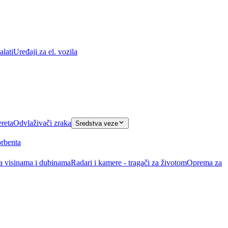
lati
Uređaji za el. vozila
ereta
Odvlaživači zraka
Sredstva veze
orbenta
na visinama i dubinama
Radari i kamere - tragači za životom
Oprema za