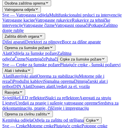
Osobna zaštitna oprema
Vatrogasna odijela
Sve — Vatrogasna odijela
Multifunkcionalni prsluci za intervencije
Vatrogasne kacige
Vatrogasne rukavice
Rukavice za tehničke
intervencije
Vatrogasne čizme
Vatrogasni opasači
Potkape
Zaštitno
donje rublje
Zaštita dišnih organa
Dišni aparati
Detektori za plinove
Boce za dišne aparate
Oprema za šumske požare
Alati
Odijela za šumske požare
Zaštitna
odjeća
Čizme
Naprtnjače
Puhači
Crpke za šumske požare
Sve — Crpke za šumske požare
Plutajuće crpke - šumski požarevi
Alati i tehnika
Alati
Baterijski alati
Oprema za stabilizaciju
Motorne pile i
rezači
Produžni kablovi
Signalna oprema
Dimnjačarski alat i
pribor
DIN Alati
Donges alati
Uređaji za el. vozila
Rasvjeta
Svjetiljke
LED reflektori
Stalci za reflektore
Agregati za struju
Ljestve
Uređaji za pranje i sušenje vatrogasne opreme
Sredstva za
dekontaminaciju, pranje, čišćenje i impregnaciju
Oprema za civilnu zaštitu
Kemijska odijela
Odjela za zaštitu od stršljana
Crpke
Sve — Crpke
Motorne crpke
Plutajuće crpke
Potopne crpke