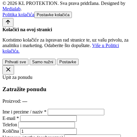
© 2026 KL PROTEKTION. Sva prava pridržana.
Designed by
Medialab
.
Politika kolačića
Postavke kolačića
Kolačići na ovoj stranici
Koristimo kolačiće za ispravan rad stranice te, uz vašu privolu, za
analitiku i marketing. Odaberite što dopuštate.
Više u Politici
kolačića.
Prihvati sve
Samo nužni
Postavke
Upit za ponudu
Zatražite ponudu
Proizvod:
—
Ime i prezime / naziv *
E-mail *
Telefon
Količina