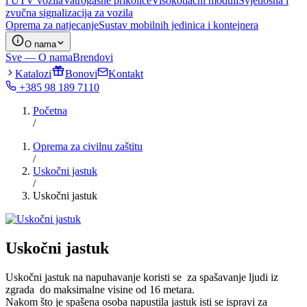
i UTV vozila
Vatrogasne prikolice
Visokotlačni moduli
Svjetlosna i
zvučna signalizacija za vozila
Oprema za natjecanje
Sustav mobilnih jedinica i kontejnera
O nama
Sve — O nama
Brendovi
Katalozi
Bonovi
Kontakt
+385 98 189 7110
Početna
/
Oprema za civilnu zaštitu
/
Uskočni jastuk
/
Uskočni jastuk
Uskočni jastuk
Uskočni jastuk na napuhavanje koristi se za spašavanje ljudi iz
zgrada do maksimalne visine od 16 metara.
Nakom što je spašena osoba napustila jastuk isti se ispravi za