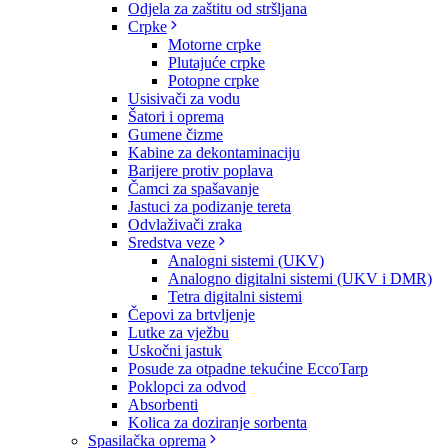
Odjela za zaštitu od stršljana
Crpke
Motorne crpke
Plutajuće crpke
Potopne crpke
Usisivači za vodu
Šatori i oprema
Gumene čizme
Kabine za dekontaminaciju
Barijere protiv poplava
Čamci za spašavanje
Jastuci za podizanje tereta
Odvlaživači zraka
Sredstva veze
Analogni sistemi (UKV)
Analogno digitalni sistemi (UKV i DMR)
Tetra digitalni sistemi
Čepovi za brtvljenje
Lutke za vježbu
Uskočni jastuk
Posude za otpadne tekućine EccoTarp
Poklopci za odvod
Absorbenti
Kolica za doziranje sorbenta
Spasilačka oprema