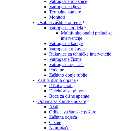
Vatrogasne mlaznice
Vatrogasne cijevi
Termalne kamere
Monitori
Osobna zaštitna oprema
Vatrogasna odijela
Multifunkcionalni prsluci za
intervencije
Vatrogasne kacige
Vatrogasne rukavice
Rukavice za tehničke intervencije
Vatrogasne čizme
Vatrogasni opasači
Potkape
Zaštitno donje rublje
Zaštita dišnih organa
Dišni aparati
Detektori za plinove
Boce za dišne aparate
Oprema za šumske požare
Alati
Odijela za šumske požare
Zaštitna odjeća
Čizme
Naprtnjače