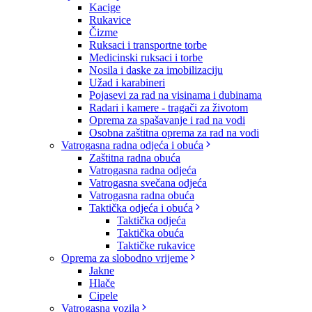
Kacige
Rukavice
Čizme
Ruksaci i transportne torbe
Medicinski ruksaci i torbe
Nosila i daske za imobilizaciju
Užad i karabineri
Pojasevi za rad na visinama i dubinama
Radari i kamere - tragači za životom
Oprema za spašavanje i rad na vodi
Osobna zaštitna oprema za rad na vodi
Vatrogasna radna odjeća i obuća
Zaštitna radna obuća
Vatrogasna radna odjeća
Vatrogasna svečana odjeća
Vatrogasna radna obuća
Taktička odjeća i obuća
Taktička odjeća
Taktička obuća
Taktičke rukavice
Oprema za slobodno vrijeme
Jakne
Hlače
Cipele
Vatrogasna vozila