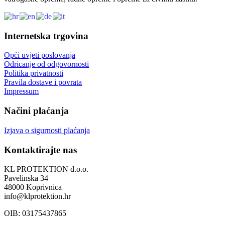
Internetska trgovina
Opći uvjeti poslovanja
Odricanje od odgovornosti
Politika privatnosti
Pravila dostave i povrata
Impressum
Načini plaćanja
Izjava o sigurnosti plaćanja
Kontaktirajte nas
KL PROTEKTION d.o.o.
Pavelinska 34
48000 Koprivnica
info@klprotektion.hr
OIB: 03175437865