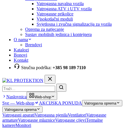
Vatrogasna navalna vozila
Vatrogasna ATV i UTV vozila
Vatrogasne prikolice
Visokotlačni moduli
Svjetlosna i zvučna signalizacija za vozila
Oprema za natjecanje
Sustav mobilnih jedinica i kontejnera
O nama
Brendovi
Katalozi
Bonovi
Kontakt
Stručna podrška:
+385 98 189 7110
Pretraga
Naslovnica
Web-shop
Sve — Web-shop
AKCIJSKA PONUDA
Vatrogasna oprema
Vatrogasna oprema
Vatrogasni aparati
Vatrogasna pjenila
Ventilatori
Vatrogasne
armature
Vatrogasne mlaznice
Vatrogasne cijevi
Termalne
kamere
Monitori