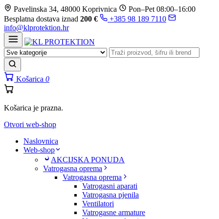
Prijeđi
Pavelinska 34, 48000 Koprivnica
Pon–Pet 08:00–16:00
na
Besplatna dostava iznad
200 €
+385 98 189 7110
sadržaj
info@klprotektion.hr
Košarica
0
Košarica je prazna.
Otvori web-shop
Naslovnica
Web-shop
AKCIJSKA PONUDA
Vatrogasna oprema
Vatrogasna oprema
Vatrogasni aparati
Vatrogasna pjenila
Ventilatori
Vatrogasne armature