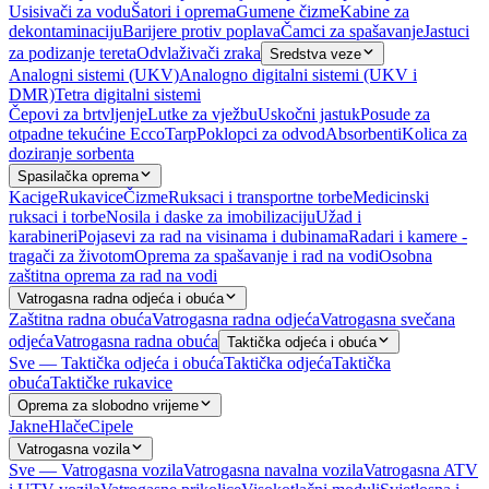
Usisivači za vodu
Šatori i oprema
Gumene čizme
Kabine za
dekontaminaciju
Barijere protiv poplava
Čamci za spašavanje
Jastuci
za podizanje tereta
Odvlaživači zraka
Sredstva veze
Analogni sistemi (UKV)
Analogno digitalni sistemi (UKV i
DMR)
Tetra digitalni sistemi
Čepovi za brtvljenje
Lutke za vježbu
Uskočni jastuk
Posude za
otpadne tekućine EccoTarp
Poklopci za odvod
Absorbenti
Kolica za
doziranje sorbenta
Spasilačka oprema
Kacige
Rukavice
Čizme
Ruksaci i transportne torbe
Medicinski
ruksaci i torbe
Nosila i daske za imobilizaciju
Užad i
karabineri
Pojasevi za rad na visinama i dubinama
Radari i kamere -
tragači za životom
Oprema za spašavanje i rad na vodi
Osobna
zaštitna oprema za rad na vodi
Vatrogasna radna odjeća i obuća
Zaštitna radna obuća
Vatrogasna radna odjeća
Vatrogasna svečana
odjeća
Vatrogasna radna obuća
Taktička odjeća i obuća
Sve — Taktička odjeća i obuća
Taktička odjeća
Taktička
obuća
Taktičke rukavice
Oprema za slobodno vrijeme
Jakne
Hlače
Cipele
Vatrogasna vozila
Sve — Vatrogasna vozila
Vatrogasna navalna vozila
Vatrogasna ATV