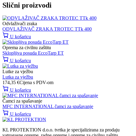
Slični proizvodi
Odvlaživači zraka
ODVLAŽIVAČ ZRAKA TROTEC TTk 400
U košaricu
Oprema za civilnu zaštitu
Sklopljiva posuda EccoTarp ET
U košaricu
Lutke za vježbu
Lutka za vježbu
174,35
€
Cijena s PDV-om
U košaricu
Čamci za spašavanje
MFC INTERNATIONAL čamci za spašavanje
U košaricu
KL PROTEKTION d.o.o. tvrtka je specijalizirana za prodaju
vatrogasne opreme, radne opreme i opreme za civilnu zaštitu.