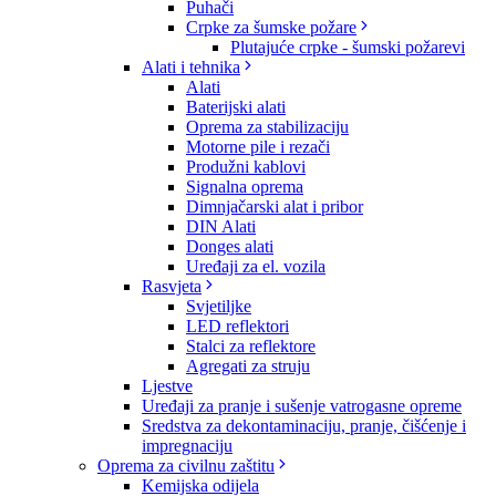
Puhači
Crpke za šumske požare
Plutajuće crpke - šumski požarevi
Alati i tehnika
Alati
Baterijski alati
Oprema za stabilizaciju
Motorne pile i rezači
Produžni kablovi
Signalna oprema
Dimnjačarski alat i pribor
DIN Alati
Donges alati
Uređaji za el. vozila
Rasvjeta
Svjetiljke
LED reflektori
Stalci za reflektore
Agregati za struju
Ljestve
Uređaji za pranje i sušenje vatrogasne opreme
Sredstva za dekontaminaciju, pranje, čišćenje i
impregnaciju
Oprema za civilnu zaštitu
Kemijska odijela