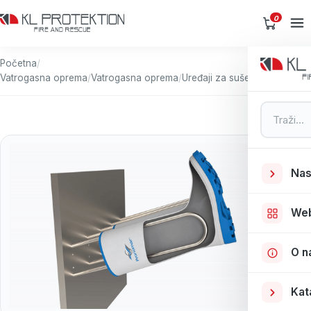
0
Početna
/
Vatrogasna oprema
/
Vatrogasna oprema
/
Uređaji za sušenje obuće
Pretraga
Nas
We
O n
Kat