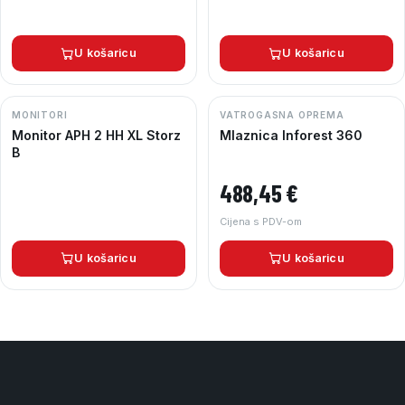
U košaricu
U košaricu
MONITORI
VATROGASNA OPREMA
Monitor APH 2 HH XL Storz
Mlaznica Inforest 360
B
488,45
€
Cijena s PDV-om
U košaricu
U košaricu