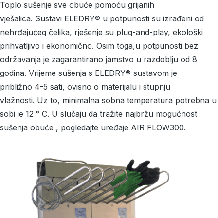
Toplo sušenje sve obuće pomoću grijanih
vješalica. Sustavi ELEDRY® u potpunosti su izrađeni od
nehrđajućeg čelika, rješenje su plug-and-play, ekološki
prihvatljivo i ekonomično. Osim toga,u potpunosti bez
održavanja je zagarantirano jamstvo u razdoblju od 8
godina. Vrijeme sušenja s ELEDRY® sustavom je
približno 4-5 sati, ovisno o materijalu i stupnju
vlažnosti. Uz to, minimalna sobna temperatura potrebna u
sobi je 12 ° C. U slučaju da tražite najbržu mogućnost
sušenja obuće , pogledajte uređaje AIR FLOW300.