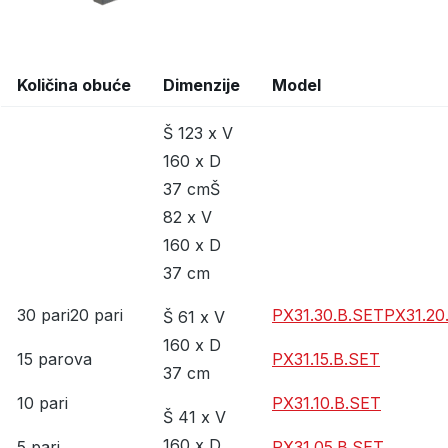
Količina obuće
Dimenzije
Model
Š 123 x V
160 x D
37 cmŠ
82 x V
160 x D
37 cm
30 pari20 pari
PX31.30.B.SET
PX31.20
Š 61 x V
160 x D
15 parova
PX31.15.B.SET
37 cm
10 pari
PX31.10.B.SET
Š 41 x V
160 x D
5 pari
PX31.05.B.SET