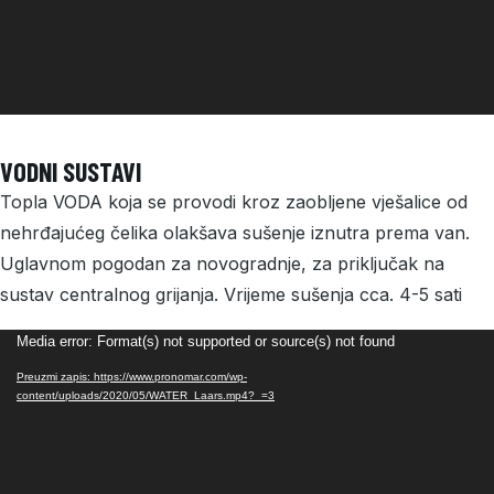
VODNI SUSTAVI
Topla VODA koja se provodi kroz zaobljene vješalice od
nehrđajućeg čelika olakšava sušenje iznutra prema van.
Uglavnom pogodan za novogradnje, za priključak na
sustav centralnog grijanja. Vrijeme sušenja cca. 4-5 sati
Reproduktor
Media error: Format(s) not supported or source(s) not found
videozapisa
Preuzmi zapis: https://www.pronomar.com/wp-
content/uploads/2020/05/WATER_Laars.mp4?_=3