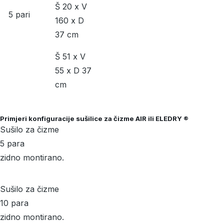
Š 20 x V
5 pari
160 x D
37 cm
Š 51 x V
55 x D 37
cm
Primjeri konfiguracije sušilice za čizme AIR ili ELEDRY ®
Sušilo za čizme
5 para
zidno montirano.
Sušilo za čizme
10 para
zidno montirano.