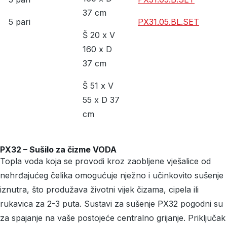
37 cm
5 pari
PX31.05.BL.SET
Š 20 x V
160 x D
37 cm
Š 51 x V
55 x D 37
cm
PX32 – Sušilo za čizme VODA
Topla voda koja se provodi kroz zaobljene vješalice od
nehrđajućeg čelika omogućuje nježno i učinkovito sušenje
iznutra, što produžava životni vijek čizama, cipela ili
rukavica za 2-3 puta. Sustavi za sušenje PX32 pogodni su
za spajanje na vaše postojeće centralno grijanje. Priključak