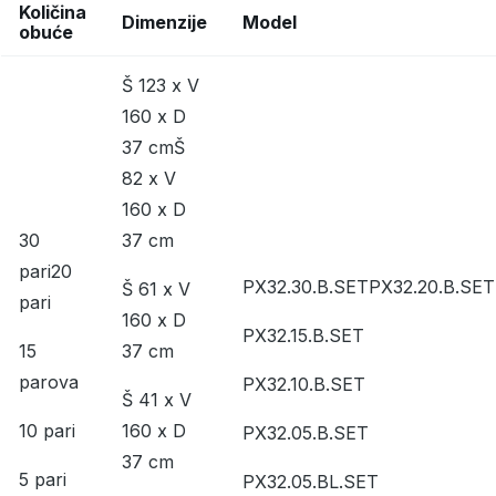
Količina
Dimenzije
Model
obuće
Š 123 x V
160 x D
37 cmŠ
82 x V
160 x D
30
37 cm
pari20
PX32.30.B.SETPX32.20.B.SET
Š 61 x V
pari
160 x D
PX32.15.B.SET
15
37 cm
parova
PX32.10.B.SET
Š 41 x V
10 pari
160 x D
PX32.05.B.SET
37 cm
5 pari
PX32.05.BL.SET