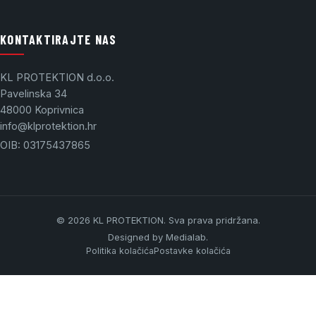
KONTAKTIRAJTE NAS
KL PROTEKTION d.o.o.
Pavelinska 34
48000 Koprivnica
info@klprotektion.hr
OIB: 03175437865
© 2026 KL PROTEKTION. Sva prava pridržana.
Designed by
Medialab
.
Politika kolačića
Postavke kolačića