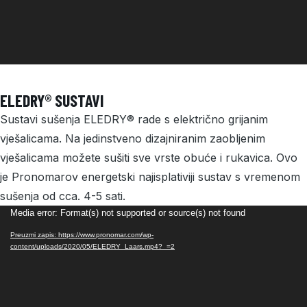
ELEDRY® SUSTAVI
Sustavi sušenja ELEDRY® rade s električno grijanim
vješalicama. Na jedinstveno dizajniranim zaobljenim
vješalicama možete sušiti sve vrste obuće i rukavica. Ovo
je Pronomarov energetski najisplativiji sustav s vremenom
sušenja od cca. 4-5 sati.
Reproduktor
Media error: Format(s) not supported or source(s) not found
videozapisa
Preuzmi zapis: https://www.pronomar.com/wp-
content/uploads/2020/05/ELEDRY_Laars.mp4?_=2