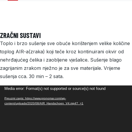
ZRAČNI SUSTAVI
Toplo i brzo sušenje sve obuće korištenjem velike količine
toplog AIR-a(zraka) koji teče kroz kontinuirani okvir od
nehrđajućeg čelika i zaobljene vješalice. Sušenje blago
zagrijanim zrakom nježno je za sve materijale. Vrijeme
sušenja cca. 30 min – 2 sata.
Reproduktor
Media error: Format(s) not supported or source(s) not found
videozapisa
Preuzmi zapis: https://www.pronomar.com/wp-
content/uploads/2020/08/AIR_Handschoen_V4.mp4?_=1