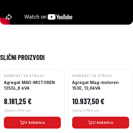
SLIČNI PROIZVODI
AGREGATI ZA STRUJU
AGREGATI ZA STRUJU
Agregat MAG-MOTOREN
Agregat Mag-motoren
135SL,8 kVA
153E, 13,6kVA
8.181,25
€
10.937,50
€
Cijena s PDV-om
Cijena s PDV-om
U košaricu
U košaricu