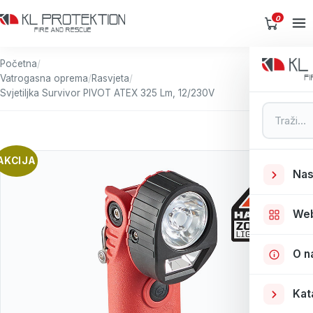
0
Početna
/
Vatrogasna oprema
/
Rasvjeta
/
Svjetiljka Survivor PIVOT ATEX 325 Lm, 12/230V
Pretraga
AKCIJA
Nas
We
O n
Kat