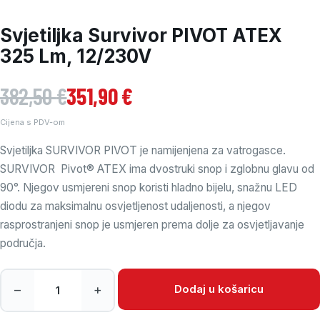
Svjetiljka Survivor PIVOT ATEX
325 Lm, 12/230V
Izvorna cijena bila je: 382,50 €.
Trenutna cijena je: 351,90 €.
382,50
€
351,90
€
Cijena s PDV-om
Svjetiljka SURVIVOR PIVOT je namijenjena za vatrogasce.
SURVIVOR Pivot® ATEX ima dvostruki snop i zglobnu glavu od
90°. Njegov usmjereni snop koristi hladno bijelu, snažnu LED
diodu za maksimalnu osvjetljenost udaljenosti, a njegov
rasprostranjeni snop je usmjeren prema dolje za osvjetljavanje
područja.
Svjetiljka Survivor PIVOT ATEX 325 Lm, 12/230V količina
Dodaj u košaricu
–
+