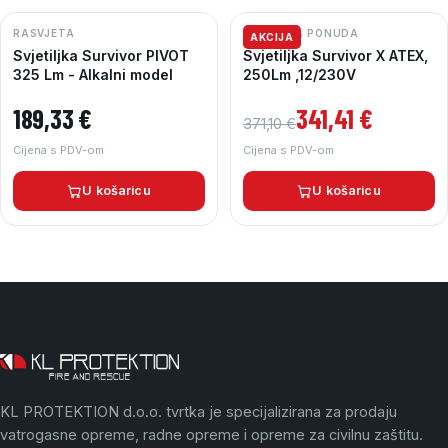
RASVJETA
AKCIJSKA PONUDA
AKCIJA
Svjetiljka Survivor PIVOT
Svjetiljka Survivor X ATEX,
325 Lm - Alkalni model
250Lm ,12/230V
Izvorna cijena bila je: 371,10 €.
Trenutna cijena je: 341,41 €.
189,33
€
341,41
€
371,10
€
Cijena s PDV-om
Cijena s PDV-om
U košaricu
U košaricu
KL PROTEKTION d.o.o. tvrtka je specijalizirana za prodaju
vatrogasne opreme, radne opreme i opreme za civilnu zaštitu.