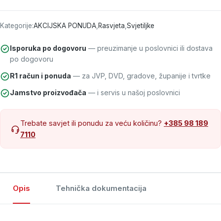
Kategorije:
AKCIJSKA PONUDA
,
Rasvjeta
,
Svjetiljke
Isporuka po dogovoru
— preuzimanje u poslovnici ili dostava
po dogovoru
R1 račun i ponuda
— za JVP, DVD, gradove, županije i tvrtke
Jamstvo proizvođača
— i servis u našoj poslovnici
Trebate savjet ili ponudu za veću količinu?
+385 98 189
7110
Opis
Tehnička dokumentacija