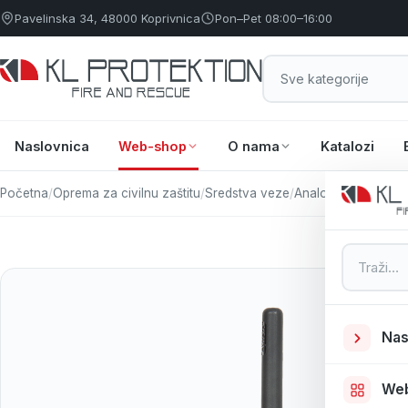
Pavelinska 34, 48000 Koprivnica
Pon–Pet 08:00–16:00
Naslovnica
Web-shop
O nama
Katalozi
Početna
/
Oprema za civilnu zaštitu
/
Sredstva veze
/
Analogno digitalni 
Pretraga
Nas
We