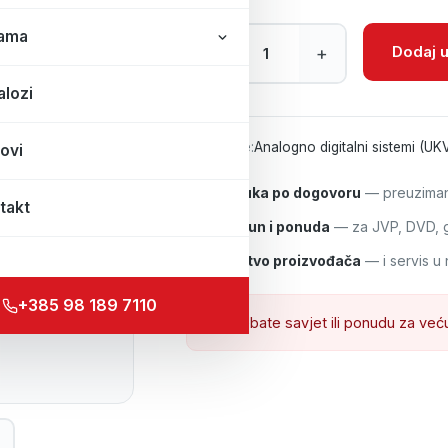
Ručna stanica Hytera PD405 količ
ama
Dodaj u
–
+
alozi
Kategorije:
Analogno digitalni sistemi (UK
ovi
Isporuka po dogovoru
— preuzimanj
takt
R1 račun i ponuda
— za JVP, DVD, gr
Jamstvo proizvođača
— i servis u 
+385 98 189 7110
Trebate savjet ili ponudu za već