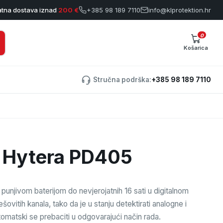
atna dostava iznad
200 €
+385 98 189 7110
info@klprotektion.hr
0
Košarica
Stručna podrška:
+385 98 189 7110
a Hytera PD405
 punjivom baterijom do nevjerojatnih 16 sati u digitalnom
ovitih kanala, tako da je u stanju detektirati analogne i
tomatski se prebaciti u odgovarajući način rada.