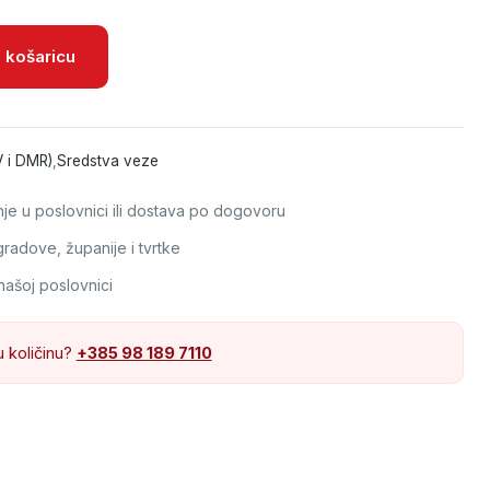
ina
 košaricu
V i DMR)
,
Sredstva veze
e u poslovnici ili dostava po dogovoru
adove, županije i tvrtke
našoj poslovnici
u količinu?
+385 98 189 7110