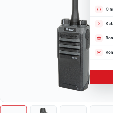
O n
Kat
Bon
Kon