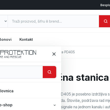
Bespl
Bonovi
Kontakt
sistemi (UKV i DMR)
/
Ručna stanica Hytera PD405
Ručna stanic
lovnica
Hytera PD405
je posebno izdržljiva s
načinu rada.
Štoviše, podržava rad mješ
b-shop
digitalne signale na jednom kanalu i au