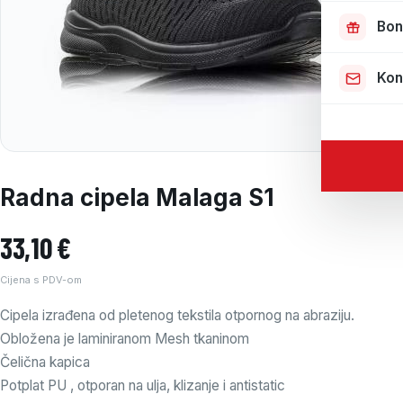
Bon
Kon
Radna cipela Malaga S1
33,10
€
Cijena s PDV-om
Cipela izrađena od pletenog tekstila otpornog na abraziju.
Obložena je laminiranom Mesh tkaninom
Čelična kapica
Potplat PU , otporan na ulja, klizanje i antistatic