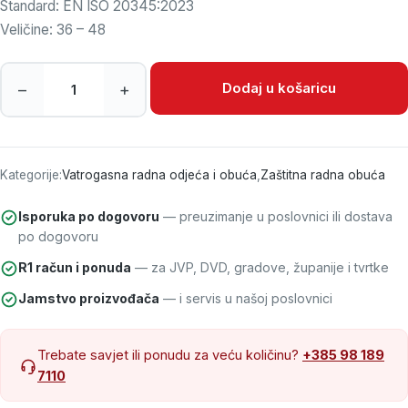
Standard: EN ISO 20345:2023
Veličine: 36 – 48
Radna cipela Malaga S1 količina
Dodaj u košaricu
–
+
Kategorije:
Vatrogasna radna odjeća i obuća
,
Zaštitna radna obuća
Isporuka po dogovoru
— preuzimanje u poslovnici ili dostava
po dogovoru
R1 račun i ponuda
— za JVP, DVD, gradove, županije i tvrtke
Jamstvo proizvođača
— i servis u našoj poslovnici
Trebate savjet ili ponudu za veću količinu?
+385 98 189
7110