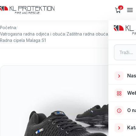
0
Početna
/
Vatrogasna radna odjeća i obuća
/
Zaštitna radna obuća
/
Radna cipela Malaga S1
Pretraga
Nas
We
O n
Kat