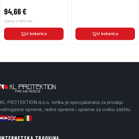
94,66
€
Cijena s PDV-om
U košaricu
U košaricu
KL PROTEKTION d.o.o. tvrtka je specijalizirana za prodaju
vatrogasne opreme, radne opreme i opreme za civilnu zaštitu.
INTERNETSKA TRGOVINA