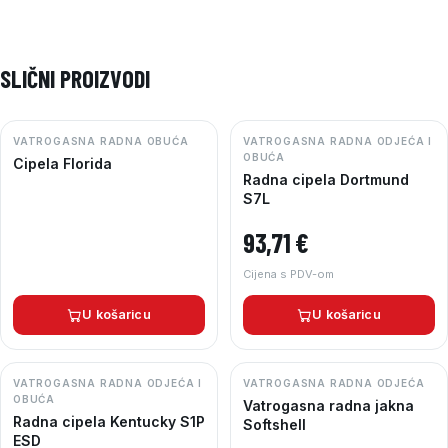
SLIČNI PROIZVODI
VATROGASNA RADNA OBUĆA
VATROGASNA RADNA ODJEĆA I
OBUĆA
Cipela Florida
Radna cipela Dortmund
S7L
93,71
€
Cijena s PDV-om
U košaricu
U košaricu
VATROGASNA RADNA ODJEĆA I
VATROGASNA RADNA ODJEĆA
OBUĆA
Vatrogasna radna jakna
Radna cipela Kentucky S1P
Softshell
ESD