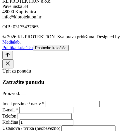
KL PROTEKTION d.o.o.
Pavelinska 34
48000 Koprivnica
info@klprotektion.hr
OIB: 03175437865
© 2026 KL PROTEKTION. Sva prava pridržana.
Designed by
Medialab
.
Politika kolačića
Postavke kolačića
Upit za ponudu
Zatražite ponudu
Proizvod:
—
Ime i prezime / naziv *
E-mail *
Telefon
Količina
Ustanova / tvrtka (neobavezno)