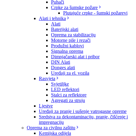
Puhači
Crpke za šumske požare
Plutajuće crpke - šumski požarevi
Alati i tehnika
Alati
Baterijski alati
Oprema za stabilizaciju
Motorne pile i rezači
Produžni kablovi
Signalna oprema
Dimnjačarski alat i pribor
DIN Alati
Donges alati
Uređaji za el. vozila
Rasvjeta
Svjetiljke
LED reflektori
Stalci za reflektore
Agregati za struju
Ljestve
Uređaji za pranje i sušenje vatrogasne opreme
Sredstva za dekontaminaciju, pranje, čišćenje i
impregnaciju
Oprema za civilnu zaštitu
Kemijska odijela