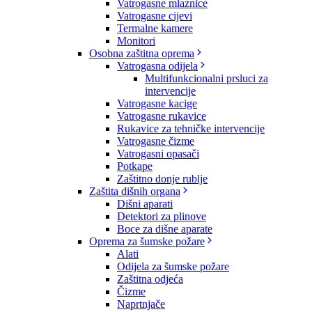
Vatrogasne mlaznice
Vatrogasne cijevi
Termalne kamere
Monitori
Osobna zaštitna oprema
Vatrogasna odijela
Multifunkcionalni prsluci za
intervencije
Vatrogasne kacige
Vatrogasne rukavice
Rukavice za tehničke intervencije
Vatrogasne čizme
Vatrogasni opasači
Potkape
Zaštitno donje rublje
Zaštita dišnih organa
Dišni aparati
Detektori za plinove
Boce za dišne aparate
Oprema za šumske požare
Alati
Odijela za šumske požare
Zaštitna odjeća
Čizme
Naprtnjače