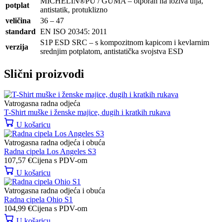
MICHELIN®PU / GUMA – otporan na loživa ulja,
potplat
antistatik, protuklizno
veličina
36 – 47
standard
EN ISO 20345: 2011
S1P ESD SRC – s kompozitnom kapicom i kevlarnim
verzija
srednjim potplatom, antistatička svojstva ESD
Slični proizvodi
Vatrogasna radna odjeća
T-Shirt muške i ženske majice, dugih i kratkih rukava
U košaricu
Vatrogasna radna odjeća i obuća
Radna cipela Los Angeles S3
107,57
€
Cijena s PDV-om
U košaricu
Vatrogasna radna odjeća i obuća
Radna cipela Ohio S1
104,99
€
Cijena s PDV-om
U košaricu