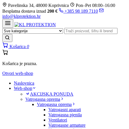
Prijeđi
Pavelinska 34, 48000 Koprivnica
Pon–Pet 08:00–16:00
na
Besplatna dostava iznad
200 €
+385 98 189 7110
sadržaj
info@klprotektion.hr
Košarica
0
Košarica je prazna.
Otvori web-shop
Naslovnica
Web-shop
AKCIJSKA PONUDA
Vatrogasna oprema
Vatrogasna oprema
Vatrogasni aparati
Vatrogasna pjenila
Ventilatori
Vatrogasne armature