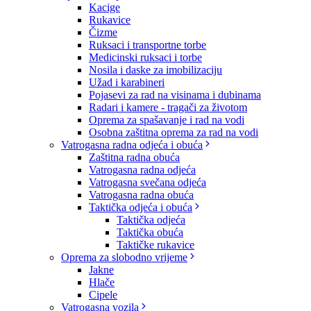
Kacige
Rukavice
Čizme
Ruksaci i transportne torbe
Medicinski ruksaci i torbe
Nosila i daske za imobilizaciju
Užad i karabineri
Pojasevi za rad na visinama i dubinama
Radari i kamere - tragači za životom
Oprema za spašavanje i rad na vodi
Osobna zaštitna oprema za rad na vodi
Vatrogasna radna odjeća i obuća
Zaštitna radna obuća
Vatrogasna radna odjeća
Vatrogasna svečana odjeća
Vatrogasna radna obuća
Taktička odjeća i obuća
Taktička odjeća
Taktička obuća
Taktičke rukavice
Oprema za slobodno vrijeme
Jakne
Hlače
Cipele
Vatrogasna vozila