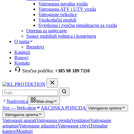
Vatrogasna navalna vozila
Vatrogasna ATV i UTV vozila
Vatrogasne prikolice
Visokotlačni moduli
Svjetlosna i zvučna signalizacija za vozila
Oprema za natjecanje
Sustav mobilnih jedinica i kontejnera
O nama
Brendovi
Katalozi
Bonovi
Kontakt
Stručna podrška:
+385 98 189 7110
Pretraga
Naslovnica
Web-shop
Sve — Web-shop
AKCIJSKA PONUDA
Vatrogasna oprema
Vatrogasna oprema
Vatrogasni aparati
Vatrogasna pjenila
Ventilatori
Vatrogasne
armature
Vatrogasne mlaznice
Vatrogasne cijevi
Termalne
kamere
Monitori