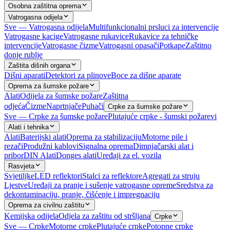
Osobna zaštitna oprema
Vatrogasna odijela
Sve — Vatrogasna odijela
Multifunkcionalni prsluci za intervencije
Vatrogasne kacige
Vatrogasne rukavice
Rukavice za tehničke
intervencije
Vatrogasne čizme
Vatrogasni opasači
Potkape
Zaštitno
donje rublje
Zaštita dišnih organa
Dišni aparati
Detektori za plinove
Boce za dišne aparate
Oprema za šumske požare
Alati
Odijela za šumske požare
Zaštitna
odjeća
Čizme
Naprtnjače
Puhači
Crpke za šumske požare
Sve — Crpke za šumske požare
Plutajuće crpke - šumski požarevi
Alati i tehnika
Alati
Baterijski alati
Oprema za stabilizaciju
Motorne pile i
rezači
Produžni kablovi
Signalna oprema
Dimnjačarski alat i
pribor
DIN Alati
Donges alati
Uređaji za el. vozila
Rasvjeta
Svjetiljke
LED reflektori
Stalci za reflektore
Agregati za struju
Ljestve
Uređaji za pranje i sušenje vatrogasne opreme
Sredstva za
dekontaminaciju, pranje, čišćenje i impregnaciju
Oprema za civilnu zaštitu
Kemijska odijela
Odjela za zaštitu od stršljana
Crpke
Sve — Crpke
Motorne crpke
Plutajuće crpke
Potopne crpke