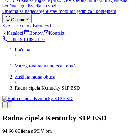
i UTV vozila
Vatrogasne prikolice
Visokotlačni moduli
Svjetlosna i
zvučna signalizacija za vozila
Oprema za natjecanje
Sustav mobilnih jedinica i kontejnera
O nama
Sve — O nama
Brendovi
Katalozi
Bonovi
Kontakt
+385 98 189 7110
Početna
/
Vatrogasna radna odjeća i obuća
/
Zaštitna radna obuća
/
Radna cipela Kentucky S1P ESD
Radna cipela Kentucky S1P ESD
94,66
€
Cijena s PDV-om