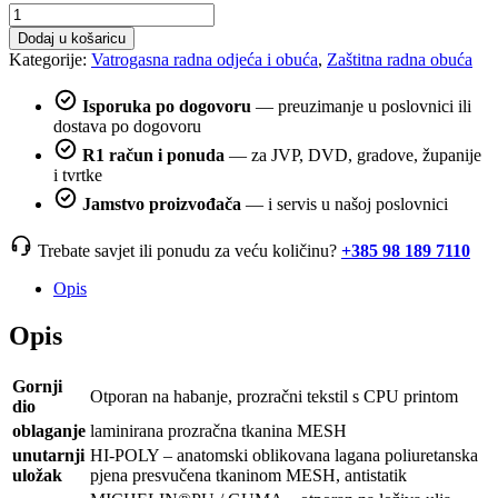
Radna
cipela
Dodaj u košaricu
Kentucky
Kategorije:
Vatrogasna radna odjeća i obuća
,
Zaštitna radna obuća
S1P
ESD
Isporuka po dogovoru
— preuzimanje u poslovnici ili
količina
dostava po dogovoru
R1 račun i ponuda
— za JVP, DVD, gradove, županije
i tvrtke
Jamstvo proizvođača
— i servis u našoj poslovnici
Trebate savjet ili ponudu za veću količinu?
+385 98 189 7110
Opis
Opis
Gornji
Otporan na habanje, prozračni tekstil s CPU printom
dio
oblaganje
laminirana prozračna tkanina MESH
unutarnji
HI-POLY – anatomski oblikovana lagana poliuretanska
uložak
pjena presvučena tkaninom MESH, antistatik