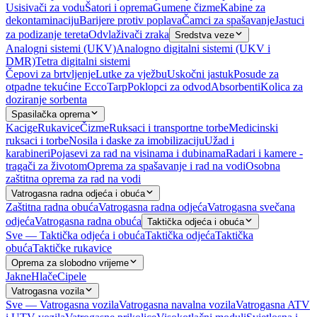
Usisivači za vodu
Šatori i oprema
Gumene čizme
Kabine za
dekontaminaciju
Barijere protiv poplava
Čamci za spašavanje
Jastuci
za podizanje tereta
Odvlaživači zraka
Sredstva veze
Analogni sistemi (UKV)
Analogno digitalni sistemi (UKV i
DMR)
Tetra digitalni sistemi
Čepovi za brtvljenje
Lutke za vježbu
Uskočni jastuk
Posude za
otpadne tekućine EccoTarp
Poklopci za odvod
Absorbenti
Kolica za
doziranje sorbenta
Spasilačka oprema
Kacige
Rukavice
Čizme
Ruksaci i transportne torbe
Medicinski
ruksaci i torbe
Nosila i daske za imobilizaciju
Užad i
karabineri
Pojasevi za rad na visinama i dubinama
Radari i kamere -
tragači za životom
Oprema za spašavanje i rad na vodi
Osobna
zaštitna oprema za rad na vodi
Vatrogasna radna odjeća i obuća
Zaštitna radna obuća
Vatrogasna radna odjeća
Vatrogasna svečana
odjeća
Vatrogasna radna obuća
Taktička odjeća i obuća
Sve — Taktička odjeća i obuća
Taktička odjeća
Taktička
obuća
Taktičke rukavice
Oprema za slobodno vrijeme
Jakne
Hlače
Cipele
Vatrogasna vozila
Sve — Vatrogasna vozila
Vatrogasna navalna vozila
Vatrogasna ATV