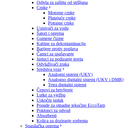
Odjela za zaštitu od stršljana
Crpke
Motorne crpke
Plutajuće crpke
Potopne crpke
Usisivači za vodu
Šatori i oprema
Gumene čizme
Kabine za dekontaminaciju
Barijere protiv poplava
Čamci za spašavanje
Jastuci za podizanje tereta
Odvlaživači zraka
Sredstva veze
Analogni sistemi (UKV)
Analogno digitalni sistemi (UKV i DMR)
Tetra digitalni sistemi
Čepovi za brtvljenje
Lutke za vježbu
Uskočni jastuk
Posude za otpadne tekućine EccoTarp
Poklopci za odvod
Absorbenti
Kolica za doziranje sorbenta
Spasilačka oprema