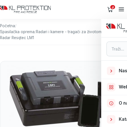
0
Početna
/
Spasilačka oprema
/
Radari i kamere - tragači za životom
/
Radar Resqtec LM1
Pretraga
Nas
We
O n
Kat