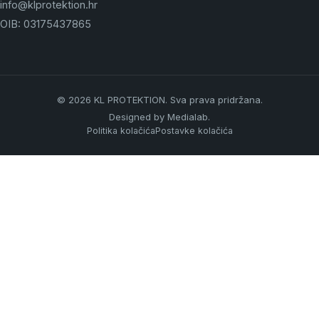
info@klprotektion.hr
OIB: 03175437865
© 2026 KL PROTEKTION. Sva prava pridržana.
Designed by
Medialab
.
Politika kolačića
Postavke kolačića