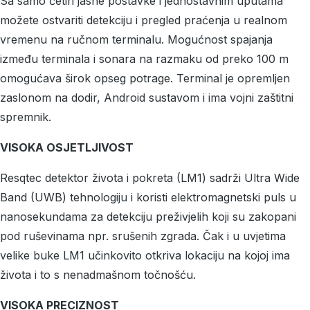
Sa samo četiri jasne postavke i jednostavnim uputama
možete ostvariti detekciju i pregled praćenja u realnom
vremenu na ručnom terminalu. Mogućnost spajanja
između terminala i sonara na razmaku od preko 100 m
omogućava širok opseg potrage. Terminal je opremljen
zaslonom na dodir, Android sustavom i ima vojni zaštitni
spremnik.
VISOKA OSJETLJIVOST
Resqtec detektor života i pokreta (LM1) sadrži Ultra Wide
Band (UWB) tehnologiju i koristi elektromagnetski puls u
nanosekundama za detekciju preživjelih koji su zakopani
pod ruševinama npr. srušenih zgrada. Čak i u uvjetima
velike buke LM1 učinkovito otkriva lokaciju na kojoj ima
života i to s nenadmašnom točnošću.
VISOKA PRECIZNOST