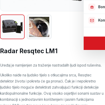
Bon
Kon
Radar Resqtec LM1
Uređaj je namijenjen za traženje nastradalih ljudi ispod ruševina.
Ukoliko naiđe na ljudsko tijelo s otkucajima srca, Resqtec
detektor života i pokreta će ga pronaći. Čak je i nepokretno
ljudsko tijelo moguće detektirati zahvaljujući funkciji detekcije
kardiopulmonalne funkcije. Ovaj visoko osjetljivi sonarni sustav u
kombinaciji s jednostavnim korištenjem i jasnim funkcijama