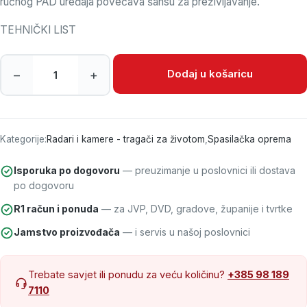
ručnog PAD uređaja povećava šansu za preživljavanje.
TEHNIČKI LIST
Radar Resqtec LM1 količina
Dodaj u košaricu
–
+
Kategorije:
Radari i kamere - tragači za životom
,
Spasilačka oprema
Isporuka po dogovoru
— preuzimanje u poslovnici ili dostava
po dogovoru
R1 račun i ponuda
— za JVP, DVD, gradove, županije i tvrtke
Jamstvo proizvođača
— i servis u našoj poslovnici
Trebate savjet ili ponudu za veću količinu?
+385 98 189
7110