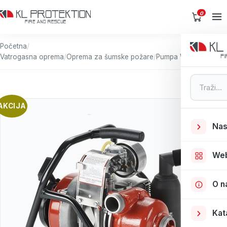
0
Početna
/
Vatrogasna oprema
/
Oprema za šumske požare
/
Pumpa Wick 250
Pretraga
AKCIJA
Nas
We
O n
Kat