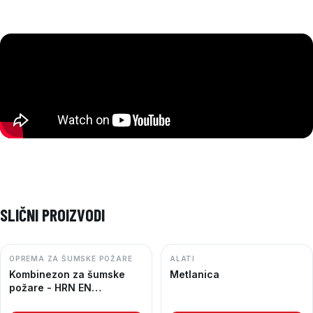
SLIČNI PROIZVODI
OPREMA ZA ŠUMSKE POŽARE
ALATI
Kombinezon za šumske
Metlanica
požare - HRN EN
15614:2008