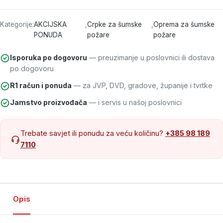
Kategorije:
AKCIJSKA
,
Crpke za šumske
,
Oprema za šumske
PONUDA
požare
požare
Isporuka po dogovoru
— preuzimanje u poslovnici ili dostava
po dogovoru
R1 račun i ponuda
— za JVP, DVD, gradove, županije i tvrtke
Jamstvo proizvođača
— i servis u našoj poslovnici
Trebate savjet ili ponudu za veću količinu?
+385 98 189
7110
Opis