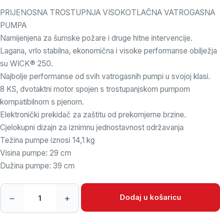
PRIJENOSNA TROSTUPNJA VISOKOTLAČNA VATROGASNA
PUMPA
Namijenjena za šumske požare i druge hitne intervencije.
Lagana, vrlo stabilna, ekonomična i visoke performanse obilježja
su WICK® 250.
Najbolje performanse od svih vatrogasnih pumpi u svojoj klasi.
8 KS, dvotaktni motor spojen s trostupanjskom pumpom
kompatibilnom s pjenom.
Elektronički prekidač za zaštitu od prekomjerne brzine.
Cjelokupni dizajn za iznimnu jednostavnost održavanja
Težina pumpe iznosi 14,1 kg
Visina pumpe: 29 cm
Dužina pumpe: 39 cm
Pumpa Wick 250 količina
Dodaj u košaricu
–
+