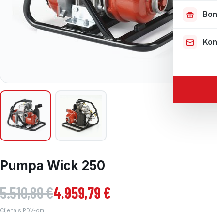
Bon
Kon
Pumpa Wick 250
Izvorna cijena bila je: 5.510,89 €.
Trenutna cijena je: 4.959,79 €.
5.510,89
€
4.959,79
€
Cijena s PDV-om