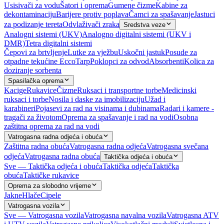
Usisivači za vodu
Šatori i oprema
Gumene čizme
Kabine za
dekontaminaciju
Barijere protiv poplava
Čamci za spašavanje
Jastuci
za podizanje tereta
Odvlaživači zraka
Sredstva veze
Analogni sistemi (UKV)
Analogno digitalni sistemi (UKV i
DMR)
Tetra digitalni sistemi
Čepovi za brtvljenje
Lutke za vježbu
Uskočni jastuk
Posude za
otpadne tekućine EccoTarp
Poklopci za odvod
Absorbenti
Kolica za
doziranje sorbenta
Spasilačka oprema
Kacige
Rukavice
Čizme
Ruksaci i transportne torbe
Medicinski
ruksaci i torbe
Nosila i daske za imobilizaciju
Užad i
karabineri
Pojasevi za rad na visinama i dubinama
Radari i kamere -
tragači za životom
Oprema za spašavanje i rad na vodi
Osobna
zaštitna oprema za rad na vodi
Vatrogasna radna odjeća i obuća
Zaštitna radna obuća
Vatrogasna radna odjeća
Vatrogasna svečana
odjeća
Vatrogasna radna obuća
Taktička odjeća i obuća
Sve — Taktička odjeća i obuća
Taktička odjeća
Taktička
obuća
Taktičke rukavice
Oprema za slobodno vrijeme
Jakne
Hlače
Cipele
Vatrogasna vozila
Sve — Vatrogasna vozila
Vatrogasna navalna vozila
Vatrogasna ATV