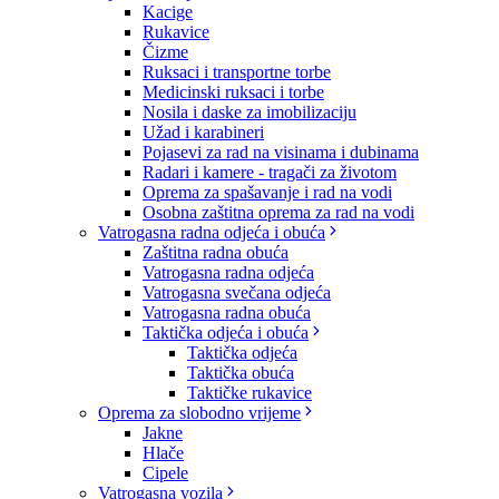
Kacige
Rukavice
Čizme
Ruksaci i transportne torbe
Medicinski ruksaci i torbe
Nosila i daske za imobilizaciju
Užad i karabineri
Pojasevi za rad na visinama i dubinama
Radari i kamere - tragači za životom
Oprema za spašavanje i rad na vodi
Osobna zaštitna oprema za rad na vodi
Vatrogasna radna odjeća i obuća
Zaštitna radna obuća
Vatrogasna radna odjeća
Vatrogasna svečana odjeća
Vatrogasna radna obuća
Taktička odjeća i obuća
Taktička odjeća
Taktička obuća
Taktičke rukavice
Oprema za slobodno vrijeme
Jakne
Hlače
Cipele
Vatrogasna vozila