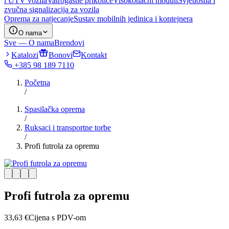
i UTV vozila
Vatrogasne prikolice
Visokotlačni moduli
Svjetlosna i
zvučna signalizacija za vozila
Oprema za natjecanje
Sustav mobilnih jedinica i kontejnera
O nama
Sve — O nama
Brendovi
Katalozi
Bonovi
Kontakt
+385 98 189 7110
Početna
/
Spasilačka oprema
/
Ruksaci i transportne torbe
/
Profi futrola za opremu
Profi futrola za opremu
33,63
€
Cijena s PDV-om