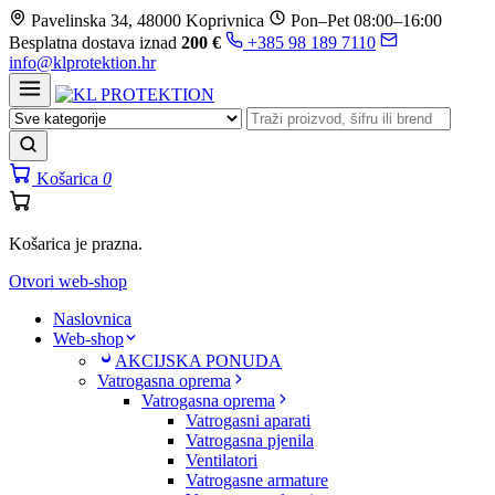
Prijeđi
Pavelinska 34, 48000 Koprivnica
Pon–Pet 08:00–16:00
na
Besplatna dostava iznad
200 €
+385 98 189 7110
sadržaj
info@klprotektion.hr
Košarica
0
Košarica je prazna.
Otvori web-shop
Naslovnica
Web-shop
AKCIJSKA PONUDA
Vatrogasna oprema
Vatrogasna oprema
Vatrogasni aparati
Vatrogasna pjenila
Ventilatori
Vatrogasne armature