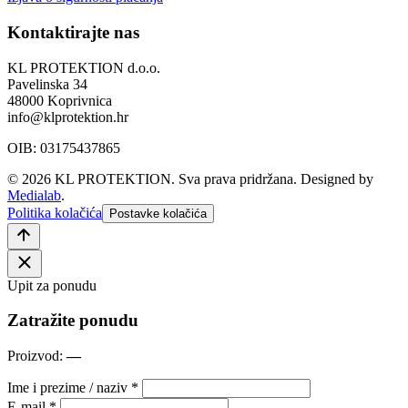
Kontaktirajte nas
KL PROTEKTION d.o.o.
Pavelinska 34
48000 Koprivnica
info@klprotektion.hr
OIB: 03175437865
© 2026 KL PROTEKTION. Sva prava pridržana.
Designed by
Medialab
.
Politika kolačića
Postavke kolačića
Upit za ponudu
Zatražite ponudu
Proizvod:
—
Ime i prezime / naziv *
E-mail *