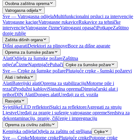
Osobna zaštitna oprema
Vatrogasna odijela
Sve — Vatrogasna odijela
Multifunkcionalni prsluci za intervencije
Vatrogasne kacige
Vatrogasne rukavice
Rukavice za tehničke
intervencije
Vatrogasne čizme
Vatrogasni opasači
Potkape
Zaštitno
donje rublje
Zaštita dišnih organa
Dišni aparati
Detektori za plinove
Boce za dišne aparate
Oprema za šumske požare
Alati
Odijela za šumske požare
Zaštitna
odjeća
Čizme
Naprtnjače
Puhači
Crpke za šumske požare
Sve — Crpke za šumske požare
Plutajuće crpke - šumski požarevi
Alati i tehnika
Alati
Baterijski alati
Oprema za stabilizaciju
Motorne pile i
rezači
Produžni kablovi
Signalna oprema
Dimnjačarski alat i
pribor
DIN Alati
Donges alati
Uređaji za el. vozila
Rasvjeta
Svjetiljke
LED reflektori
Stalci za reflektore
Agregati za struju
Ljestve
Uređaji za pranje i sušenje vatrogasne opreme
Sredstva za
dekontaminaciju, pranje, čišćenje i impregnaciju
Oprema za civilnu zaštitu
Kemijska odijela
Odjela za zaštitu od stršljana
Crpke
Sve — Crpke
Motorne crpke
Plutajuće crpke
Potopne crpke