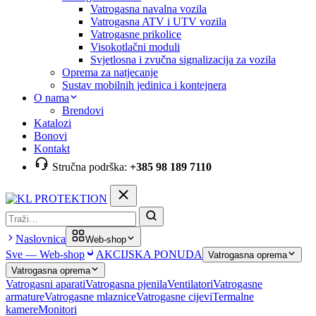
Vatrogasna navalna vozila
Vatrogasna ATV i UTV vozila
Vatrogasne prikolice
Visokotlačni moduli
Svjetlosna i zvučna signalizacija za vozila
Oprema za natjecanje
Sustav mobilnih jedinica i kontejnera
O nama
Brendovi
Katalozi
Bonovi
Kontakt
Stručna podrška:
+385 98 189 7110
Pretraga
Naslovnica
Web-shop
Sve — Web-shop
AKCIJSKA PONUDA
Vatrogasna oprema
Vatrogasna oprema
Vatrogasni aparati
Vatrogasna pjenila
Ventilatori
Vatrogasne
armature
Vatrogasne mlaznice
Vatrogasne cijevi
Termalne
kamere
Monitori