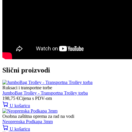
Slični proizvodi
Ruksaci i transportne torbe
JumboBag Trolley - Transportna Trolley torba
198,75
€
Cijena s PDV-om
U košaricu
Osobna zaštitna oprema za rad na vodi
Neoprenska Podkapa 3mm
U košaricu