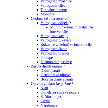
Vatrogasne mlaznice
Vatrogasne cijevi
Termalne kamere
Monitori
Osobna zaštitna oprema
Vatrogasna odijela
Multifunkcionalni prsluci za
intervencije
Vatrogasne kacige
Vatrogasne rukavice
Rukavice za tehničke intervencije
Vatrogasne čizme
Vatrogasni opasači
Potkape
Zaštitno donje rublje
Zaštita dišnih organa
Dišni aparati
Detektori za plinove
Boce za dišne aparate
Oprema za šumske požare
Alati
Odijela za šumske požare
Zaštitna odjeća
Čizme
Naprtnjače