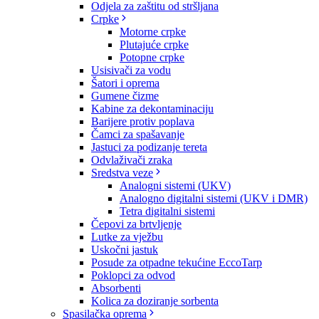
Odjela za zaštitu od stršljana
Crpke
Motorne crpke
Plutajuće crpke
Potopne crpke
Usisivači za vodu
Šatori i oprema
Gumene čizme
Kabine za dekontaminaciju
Barijere protiv poplava
Čamci za spašavanje
Jastuci za podizanje tereta
Odvlaživači zraka
Sredstva veze
Analogni sistemi (UKV)
Analogno digitalni sistemi (UKV i DMR)
Tetra digitalni sistemi
Čepovi za brtvljenje
Lutke za vježbu
Uskočni jastuk
Posude za otpadne tekućine EccoTarp
Poklopci za odvod
Absorbenti
Kolica za doziranje sorbenta
Spasilačka oprema