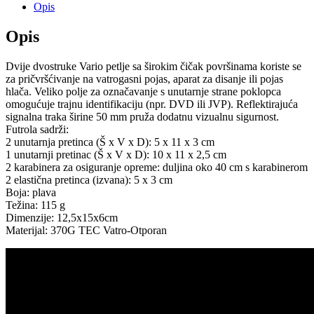
Opis
Opis
Dvije dvostruke Vario petlje sa širokim čičak površinama koriste se
za pričvršćivanje na vatrogasni pojas, aparat za disanje ili pojas
hlača. Veliko polje za označavanje s unutarnje strane poklopca
omogućuje trajnu identifikaciju (npr. DVD ili JVP). Reflektirajuća
signalna traka širine 50 mm pruža dodatnu vizualnu sigurnost.
Futrola sadrži:
2 unutarnja pretinca (Š x V x D): 5 x 11 x 3 cm
1 unutarnji pretinac (Š x V x D): 10 x 11 x 2,5 cm
2 karabinera za osiguranje opreme: duljina oko 40 cm s karabinerom
2 elastična pretinca (izvana): 5 x 3 cm
Boja: plava
Težina: 115 g
Dimenzije: 12,5x15x6cm
Materijal: 370G TEC Vatro-Otporan