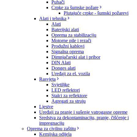
Puhači
Crpke za šumske požare
Plutajuće crpke - šumski požarevi
Alati i tehnika
Alati
Baterijski alati
Oprema za stabilizaciju
Motorne pile i rezači
Produžni kablovi
Signalna oprema
Dimnjačarski alat i pribor
DIN Alati
Donges alati
Uređaji za el. vozila
Rasvjeta
Svjetiljke
LED reflektori
Stalci za reflektore
Agregati za struju
Ljestve
Uređaji za pranje i sušenje vatrogasne opreme
Sredstva za dekontaminaciju, pranje, čišćenje i
impregnaciju
Oprema za civilnu zaštitu
Kemijska odijela