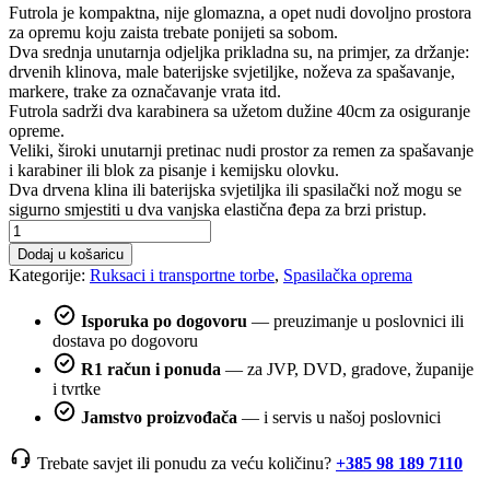
Futrola je kompaktna, nije glomazna, a opet nudi dovoljno prostora
za opremu koju zaista trebate ponijeti sa sobom.
Dva srednja unutarnja odjeljka prikladna su, na primjer, za držanje:
drvenih klinova, male baterijske svjetiljke, noževa za spašavanje,
markere, trake za označavanje vrata itd.
Futrola sadrži dva karabinera sa užetom dužine 40cm za osiguranje
opreme.
Veliki, široki unutarnji pretinac nudi prostor za remen za spašavanje
i karabiner ili blok za pisanje i kemijsku olovku.
Dva drvena klina ili baterijska svjetiljka ili spasilački nož mogu se
sigurno smjestiti u dva vanjska elastična đepa za brzi pristup.
Profi
futrola
Dodaj u košaricu
za
Kategorije:
Ruksaci i transportne torbe
,
Spasilačka oprema
opremu
količina
Isporuka po dogovoru
— preuzimanje u poslovnici ili
dostava po dogovoru
R1 račun i ponuda
— za JVP, DVD, gradove, županije
i tvrtke
Jamstvo proizvođača
— i servis u našoj poslovnici
Trebate savjet ili ponudu za veću količinu?
+385 98 189 7110