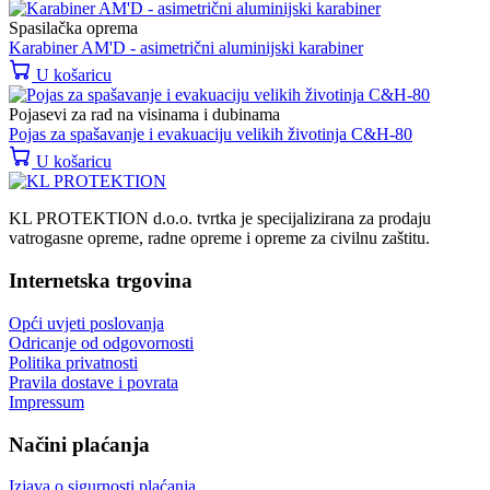
Spasilačka oprema
Karabiner AM'D - asimetrični aluminijski karabiner
U košaricu
Pojasevi za rad na visinama i dubinama
Pojas za spašavanje i evakuaciju velikih životinja C&H-80
U košaricu
KL PROTEKTION d.o.o. tvrtka je specijalizirana za prodaju
vatrogasne opreme, radne opreme i opreme za civilnu zaštitu.
Internetska trgovina
Opći uvjeti poslovanja
Odricanje od odgovornosti
Politika privatnosti
Pravila dostave i povrata
Impressum
Načini plaćanja
Izjava o sigurnosti plaćanja