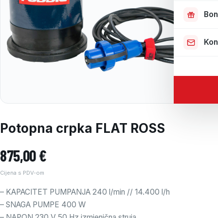
Bon
Kon
Potopna crpka FLAT ROSS
875,00
€
Cijena s PDV-om
– KAPACITET PUMPANJA 240 l/min // 14.400 l/h
– SNAGA PUMPE 400 W
– NAPON 230 V 50 Hz izmjenična struja