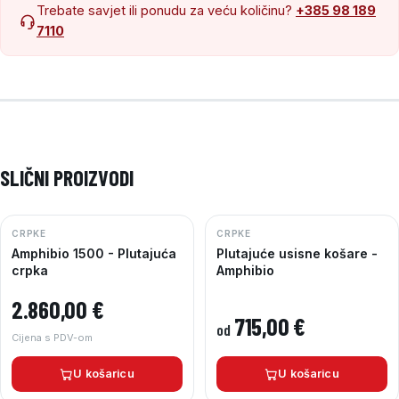
Trebate savjet ili ponudu za veću količinu?
+385 98 189
7110
SLIČNI PROIZVODI
CRPKE
CRPKE
Amphibio 1500 - Plutajuća
Plutajuće usisne košare -
crpka
Amphibio
2.860,00
€
715,00
€
od
Cijena s PDV-om
U košaricu
U košaricu