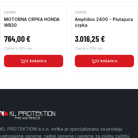
CRPKE
CRPKE
MOTORNA CRPKA HONDA
Amphibio 2400 - Plutajuća
WB30
crpka
764,00
€
3.016,25
€
Cijena s PDV-om
Cijena s PDV-om
U košaricu
U košaricu
KL PROTEKTION d.o.o. tvrtka je specijalizirana za prodaju
vatrogasne opreme, radne opreme i opreme za civilnu zaštitu.