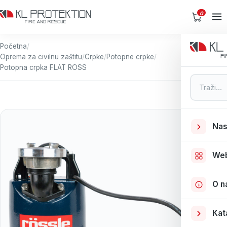
0
Početna
/
Oprema za civilnu zaštitu
/
Crpke
/
Potopne crpke
/
Potopna crpka FLAT ROSS
Pretraga
Nas
We
O n
Kat