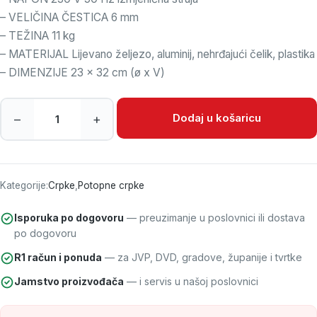
– VELIČINA ČESTICA 6 mm
– TEŽINA 11 kg
– MATERIJAL Lijevano željezo, aluminij, nehrđajući čelik, plastika
– DIMENZIJE 23 x 32 cm (ø x V)
Potopna crpka FLAT ROSS količina
Dodaj u košaricu
–
+
Kategorije:
Crpke
,
Potopne crpke
Isporuka po dogovoru
— preuzimanje u poslovnici ili dostava
po dogovoru
R1 račun i ponuda
— za JVP, DVD, gradove, županije i tvrtke
Jamstvo proizvođača
— i servis u našoj poslovnici