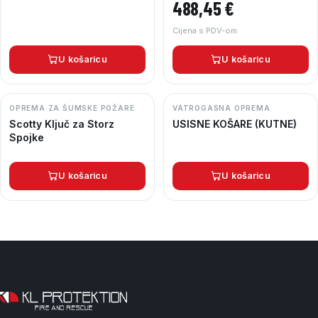
488,45
€
Cijena s PDV-om
U košaricu
U košaricu
OPREMA ZA ŠUMSKE POŽARE
VATROGASNA OPREMA
Scotty Ključ za Storz
USISNE KOŠARE (KUTNE)
Spojke
U košaricu
U košaricu