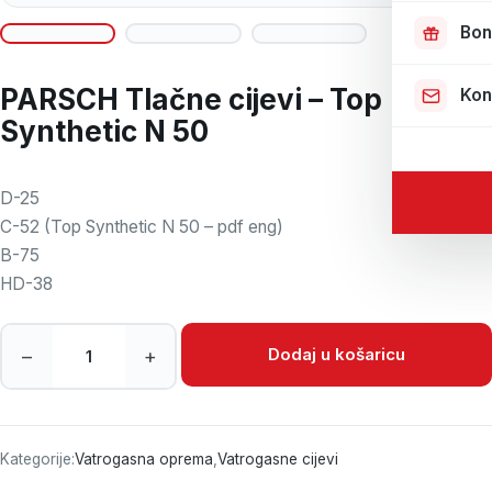
Bon
PARSCH Tlačne cijevi – Top
Kon
Synthetic N 50
D-25
C-52 (
Top Synthetic N 50 – pdf eng
)
B-75
HD-38
PARSCH Tlačne cijevi - Top Synthetic N 50 količina
Dodaj u košaricu
–
+
Kategorije:
Vatrogasna oprema
,
Vatrogasne cijevi