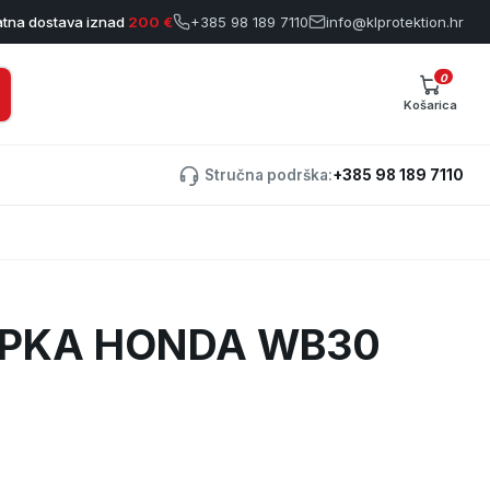
atna dostava iznad
200 €
+385 98 189 7110
info@klprotektion.hr
0
Košarica
Stručna podrška:
+385 98 189 7110
PKA HONDA WB30