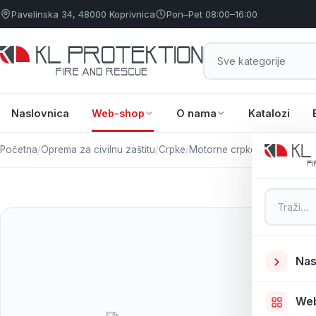
Pavelinska 34, 48000 Koprivnica
Pon–Pet 08:00–16:00
Naslovnica
Web-shop
O nama
Katalozi
Početna
/
Oprema za civilnu zaštitu
/
Crpke
/
Motorne crpke
/
MOTORNA 
Pretraga
Nas
We