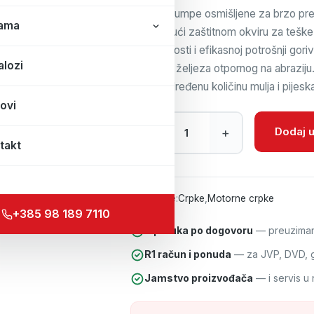
Ove su pumpe osmišljene za brzo premj
ama
zahvaljujući zaštitnom okviru za teš
učinkovitosti i efikasnoj potrošnji go
alozi
lijevanog željeza otpornog na abraziju
sadrži određenu količinu mulja i pijeska
ovi
MOTORNA CRPKA HONDA WB30 k
Dodaj u
–
+
takt
Kategorije:
Crpke
,
Motorne crpke
+385 98 189 7110
Isporuka po dogovoru
— preuzimanj
R1 račun i ponuda
— za JVP, DVD, gr
Jamstvo proizvođača
— i servis u 