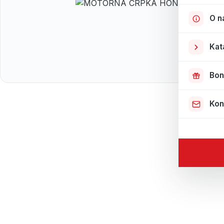
O n
Kat
Bon
Kon