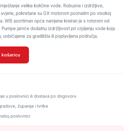
eštanje velike količine vode. Robusne i izdržljive,
ke uvjete, pokretane su GX motorom poznatim po visokoj
riva. WB asortiman opće namjene kreiran je s rotorom od
. Pumpe jamče dodatnu izdržljivost pri crpljenju vode koja
, uobičajene za gradilišta ili poplavljena područja.
oličina
 košaricu
e u poslovnici ili dostava po dogovoru
adove, županije i tvrtke
našoj poslovnici