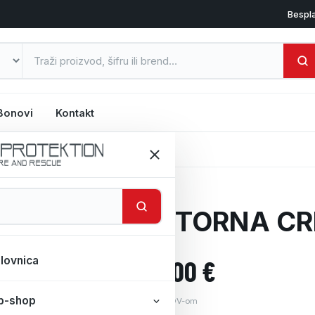
Bespl
Bonovi
Kontakt
CRPKA HONDA WB30
MOTORNA CR
lovnica
764,00
€
b-shop
Cijena s PDV-om