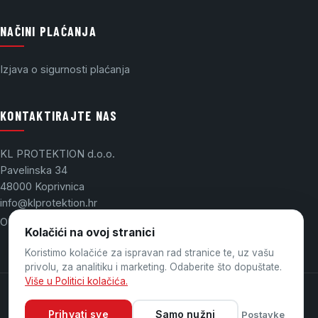
NAČINI PLAĆANJA
Izjava o sigurnosti plaćanja
KONTAKTIRAJTE NAS
KL PROTEKTION d.o.o.
Pavelinska 34
48000 Koprivnica
info@klprotektion.hr
OIB: 03175437865
Kolačići na ovoj stranici
Koristimo kolačiće za ispravan rad stranice te, uz vašu
privolu, za analitiku i marketing. Odaberite što dopuštate.
Više u Politici kolačića.
© 2026 KL PROTEKTION. Sva prava pridržana.
Prihvati sve
Samo nužni
Designed by
Medialab
.
Postavke