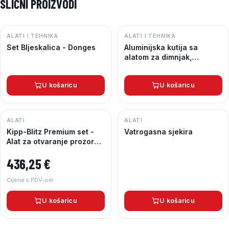
SLIČNI PROIZVODI
ALATI I TEHNIKA
ALATI I TEHNIKA
Set Bljeskalica - Donges
Aluminijska kutija sa
alatom za dimnjak,
DIN14800-SSWK sa
lancem 30m
U košaricu
U košaricu
ALATI
ALATI
Kipp-Blitz Premium set -
Vatrogasna sjekira
Alat za otvaranje prozora i
vrata
436,25
€
Cijena s PDV-om
U košaricu
U košaricu