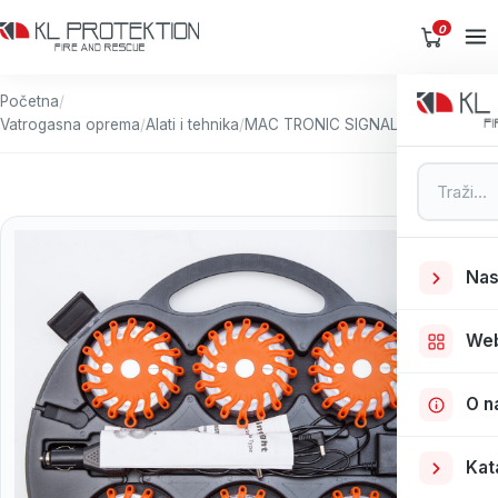
0
Početna
/
Vatrogasna oprema
/
Alati i tehnika
/
MAC TRONIC SIGNAL DISC/ 6KOM
Pretraga
Nas
We
O n
Kat