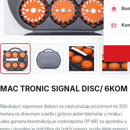
Bon
Kon
MAC TRONIC SIGNAL DISC/ 6KOM
Bljeskajući sigurnosni diskovi na cesti pružaju pozornost na 300
metara na dnevnom svjetlu i gotovo jedan kilometar u mraku.l
Jaka gumena konstrukcija je vodootporna (IP 68) za upotrebu u
moru i dovoljno je izdržljiva da izdrži pregaz vozila hitne pomoći.