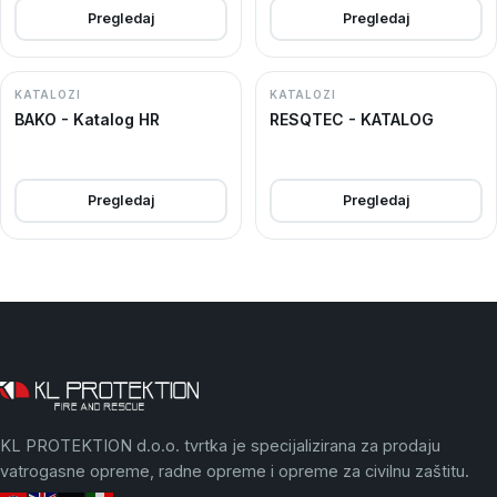
Pregledaj
Pregledaj
KATALOZI
KATALOZI
BAKO - Katalog HR
RESQTEC - KATALOG
Pregledaj
Pregledaj
KL PROTEKTION d.o.o. tvrtka je specijalizirana za prodaju
vatrogasne opreme, radne opreme i opreme za civilnu zaštitu.