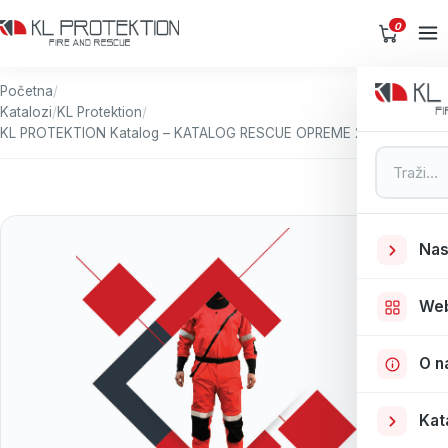
0
Početna
/
Katalozi
/
KL Protektion
/
KL PROTEKTION Katalog – KATALOG RESCUE OPREME 2020
Pretraga
Nas
We
O n
Kat