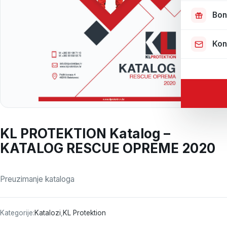
Bon
Kon
KL PROTEKTION Katalog –
KATALOG RESCUE OPREME 2020
Preuzimanje kataloga
Kategorije:
Katalozi
,
KL Protektion