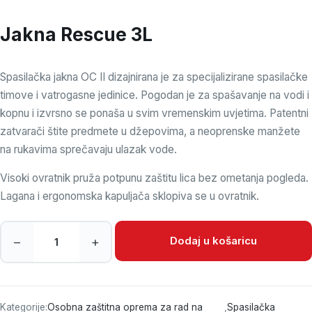
Jakna Rescue 3L
Spasilačka jakna OC II dizajnirana je za specijalizirane spasilačke
timove i vatrogasne jedinice. Pogodan je za spašavanje na vodi i
kopnu i izvrsno se ponaša u svim vremenskim uvjetima. Patentni
zatvarači štite predmete u džepovima, a neoprenske manžete
na rukavima sprečavaju ulazak vode.
Visoki ovratnik pruža potpunu zaštitu lica bez ometanja pogleda.
Lagana i ergonomska kapuljača sklopiva se u ovratnik.
Jakna Rescue 3L količina
Dodaj u košaricu
–
+
Kategorije:
Osobna zaštitna oprema za rad na
,
Spasilačka