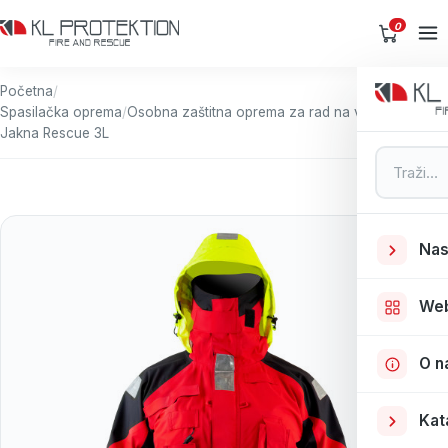
0
Početna
/
Spasilačka oprema
/
Osobna zaštitna oprema za rad na vodi
/
Jakna Rescue 3L
Pretraga
Nas
We
O n
Kat