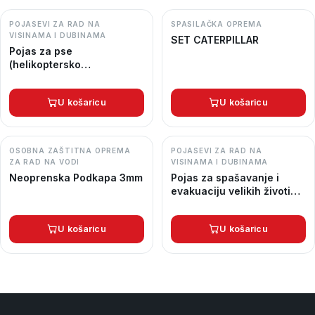
POJASEVI ZA RAD NA
SPASILAČKA OPREMA
VISINAMA I DUBINAMA
SET CATERPILLAR
Pojas za pse
(helikoptersko
spašavanje) – LAIKA
U košaricu
U košaricu
OSOBNA ZAŠTITNA OPREMA
POJASEVI ZA RAD NA
ZA RAD NA VODI
VISINAMA I DUBINAMA
Neoprenska Podkapa 3mm
Pojas za spašavanje i
evakuaciju velikih životinja
C&H-80
U košaricu
U košaricu