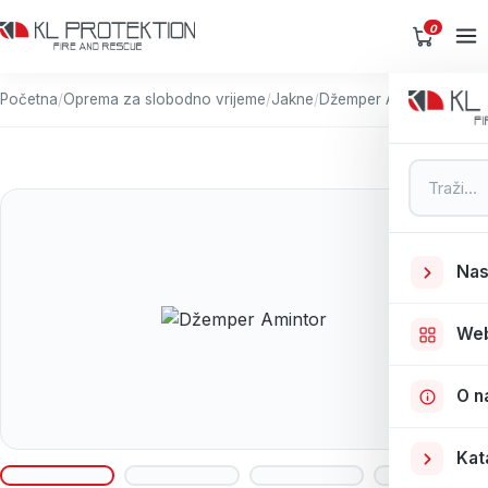
0
Početna
/
Oprema za slobodno vrijeme
/
Jakne
/
Džemper Amintor
Pretraga
Nas
We
O n
Kat