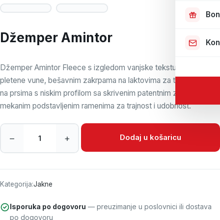
Bon
Džemper Amintor
Kon
Džemper Amintor Fleece s izgledom vanjske teksture od
pletene vune, bešavnim zakrpama na laktovima za trajnost, džep
na prsima s niskim profilom sa skrivenim patentnim zatvaračem i
mekanim podstavljenim ramenima za trajnost i udobnost.
Džemper Amintor količina
Dodaj u košaricu
–
+
Kategorija:
Jakne
Isporuka po dogovoru
— preuzimanje u poslovnici ili dostava
po dogovoru